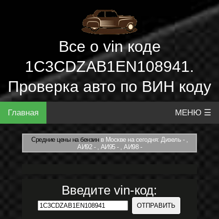
Все о vin коде
1C3CDZAB1EN108941.
Проверка авто по ВИН коду
Главная
МЕНЮ ☰
Средние цены на бензин
в Москве на сегодня: Дизель - ,
АИ92 - , АИ95 - , АИ98 -
Введите vin-код: