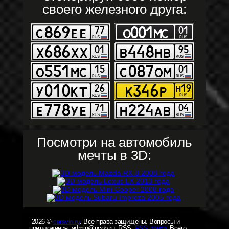
своего железного друга:
Посмотри на автомобиль
мечты в 3D:
2026 ©
carsvin.ru
. Все права защищены. Вопросы и
предложения: admin@ucob.ru. RSS:
RSS лента
. Всего