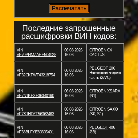
Последние запрошенные
расшифровки ВИН кодов:
VIN
06.08.2026
CITROËN
C4
VF70PHMZAEE504928
16:06
CACTUS
PEUGEOT
206
VIN
06.08.2026
Наклонная задняя
VF32CKFWF43218754
16:06
часть (2A/C)
VIN
06.08.2026
CITROËN
XSARA
VF7N1KFXF36340160
16:06
(N1)
VIN
06.08.2026
CITROËN
SAXO
VF7S1HDZF56362463
16:06
(S0, S1)
VIN
06.08.2026
PEUGEOT
406
VF38BLFYE80305401
16:06
(8B)