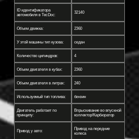
ID идентификатора
32140
автомобиля в TecDoc:
Объем движка:
2360
У этой машины тип кузова:
седан
Количество цилиндров:
4
Объем двигателя в кубах:
2360
Объем двигателя в литрах:
240
Используемый тип топлива:
бензин
Двигатель работает по
Впрыскивание во впускной
принципу:
коллектор/Карбюратор
Привод на передние
Привод у авто:
колеса