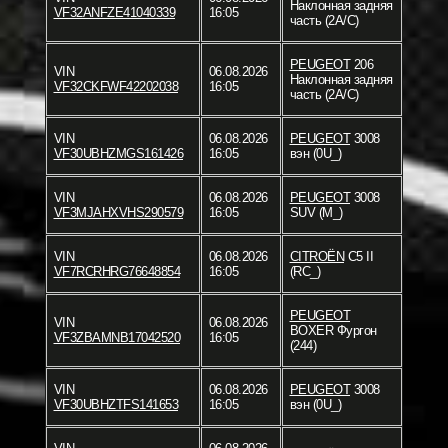
Наклонная задняя
VF32ANFZE41040339
16:05
часть (2A/C)
PEUGEOT
206
VIN
06.08.2026
Наклонная задняя
VF32CKFWF42202038
16:05
часть (2A/C)
VIN
06.08.2026
PEUGEOT
3008
VF30UBHZMGS161426
16:05
вэн (0U_)
VIN
06.08.2026
PEUGEOT
3008
VF3MJAHXVHS290579
16:05
SUV (M_)
VIN
06.08.2026
CITROËN
C5 II
VF7RCRHRG76648854
16:05
(RC_)
PEUGEOT
VIN
06.08.2026
BOXER Фургон
VF3ZBAMNB17042520
16:05
(244)
VIN
06.08.2026
PEUGEOT
3008
VF30UBHZTFS141653
16:05
вэн (0U_)