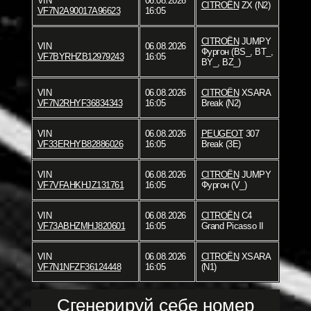
VIN
06.08.2026
CITROËN
ZX (N2)
VF7N2A90017A96623
16:05
CITROËN
JUMPY
VIN
06.08.2026
Фургон (BS_, BT_,
VF7BYRHZB12979243
16:05
BY_, BZ_)
VIN
06.08.2026
CITROËN
XSARA
VF7N2RHYF36834343
16:05
Break (N2)
VIN
06.08.2026
PEUGEOT
307
VF33ERHYB82886026
16:05
Break (3E)
VIN
06.08.2026
CITROËN
JUMPY
VF7VFAHKHJZ131761
16:05
Фургон (V_)
VIN
06.08.2026
CITROËN
C4
VF73ABHZMHJ820601
16:05
Grand Picasso II
VIN
06.08.2026
CITROËN
XSARA
VF7N1NFZF36124448
16:05
(N1)
Сгенерируй себе номер