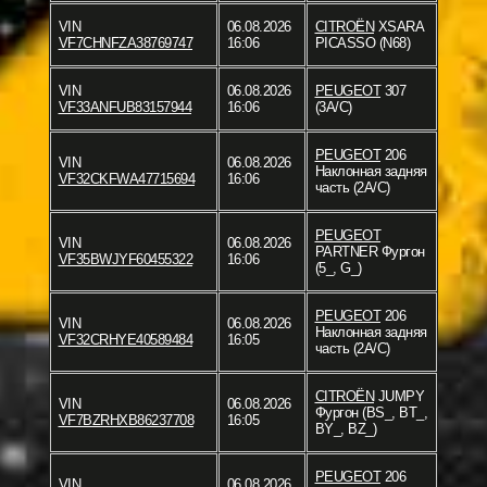
VIN
06.08.2026
CITROËN
XSARA
VF7CHNFZA38769747
16:06
PICASSO (N68)
VIN
06.08.2026
PEUGEOT
307
VF33ANFUB83157944
16:06
(3A/C)
PEUGEOT
206
VIN
06.08.2026
Наклонная задняя
VF32CKFWA47715694
16:06
часть (2A/C)
PEUGEOT
VIN
06.08.2026
PARTNER Фургон
VF35BWJYF60455322
16:06
(5_, G_)
PEUGEOT
206
VIN
06.08.2026
Наклонная задняя
VF32CRHYE40589484
16:05
часть (2A/C)
CITROËN
JUMPY
VIN
06.08.2026
Фургон (BS_, BT_,
VF7BZRHXB86237708
16:05
BY_, BZ_)
PEUGEOT
206
VIN
06.08.2026