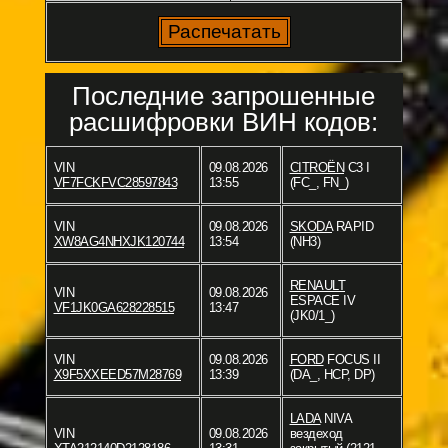
Последние запрошенные
расшифровки ВИН кодов:
VIN
09.08.2026
CITROËN
C3 I
VF7FCKFVC28597843
13:55
(FC_, FN_)
VIN
09.08.2026
SKODA
RAPID
XW8AG4NHXJK120744
13:54
(NH3)
RENAULT
VIN
09.08.2026
ESPACE IV
VF1JK0GA628228515
13:47
(JK0/1_)
VIN
09.08.2026
FORD
FOCUS II
X9F5XXEED57M28769
13:39
(DA_, HCP, DP)
LADA
NIVA
VIN
09.08.2026
вездеход