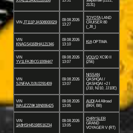
XTA212140D2128186
13:31
закрытый (2121,
2131)
TOYOTA
LAND
09.08.2026
VIN
JT111PJA508000029
CRUISER 80
13:27
(_J8_)
VIN
09.08.2026
KIA
OPTIMA
KNAGS416BHA121346
13:10
VIN
09.08.2026
VOLVO
XC90 II
YV1LFA2BCG1009447
13:07
(256)
NISSAN
VIN
09.08.2026
QASHQAI /
SJNFAAJ10U2291409
13:07
QASHQAI +2 I
(J10, NJ10, JJ10E)
VIN
09.08.2026
AUDI
A4 Allroad
WAUZZZ8K18N006425
13:05
(8KH, B8)
CHRYSLER
VIN
09.08.2026
GRAND
1A8HSH4519B516234
13:05
VOYAGER V (RT)