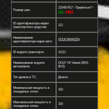
215/60 R17 - Правильно? -
Размер шин:
Да
Нет
-
ID идентификатора марки
121
транспортного средства:
Наименование
VOLKSWAGEN
идентификатора марки авто:
ID модели транспорта:
11221
Наименование модели
GOLF VII Variant (BA5,
автомобиля:
BV5)
Тип движка в ТС:
Дизель
Минимальная мощность в
150
лошадиных силах:
Максимальная мощность в
150
лошадиных силах: