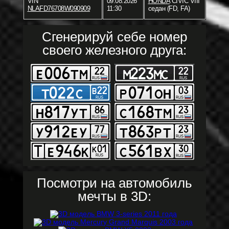
VIN
09.08.2026
HONDA
CIVIC VIII
NLAFD76708W090909
11:30
седан (FD, FA)
Сгенерируй себе номер
своего железного друга:
Посмотри на автомобиль
мечты в 3D: