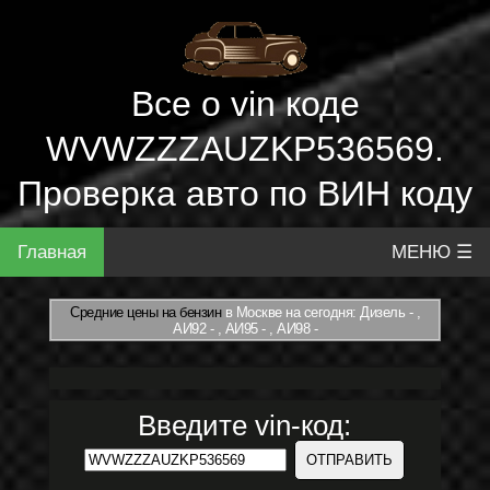
Все о vin коде
WVWZZZAUZKP536569.
Проверка авто по ВИН коду
Главная
МЕНЮ ☰
Средние цены на бензин
в Москве на сегодня: Дизель - ,
АИ92 - , АИ95 - , АИ98 -
Введите vin-код: