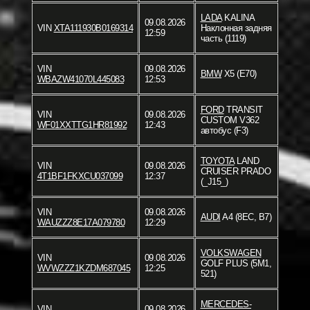
LADA
KALINA
09.08.2026
VIN
XTA111930B0169314
Наклонная задняя
12:59
часть (1119)
VIN
09.08.2026
BMW
X5 (E70)
WBAZW41070L445083
12:53
FORD
TRANSIT
VIN
09.08.2026
CUSTOM V362
WF01XXTTG1HR81992
12:43
автобус (F3)
TOYOTA
LAND
VIN
09.08.2026
CRUISER PRADO
4T1BF1FKXCU037099
12:37
(_J15_)
VIN
09.08.2026
AUDI
A4 (8EC, B7)
WAUZZZ8E17A079780
12:29
VOLKSWAGEN
VIN
09.08.2026
GOLF PLUS (5M1,
WVWZZZ1KZDM687045
12:25
521)
MERCEDES-
VIN
09.08.2026