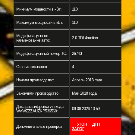
Минимум мощности в кВт:
110
Максимум мощности в кВт:
110
Модификационное
2.0 TDI 4motion
наименование авто:
Модификационный номер ТС:
26743
Сколько клапанов:
4
Начали производство:
Апрель 2013 года
Закончили производство:
Май 2018 года
Дата расшифровки vin кода
09.08.2026 13:59
WVWZZZAUZKP536569:
УГОН
ДТП
Дополнительные проверки:
ЗАЛОГ