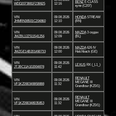
BENZ
E-CLASS
WDD2073881F239925
12:16
купе (C207)
VIN
09.08.2026
HONDA
STREAM
JHMRN38501C204860
12:10
(RN)
VIN
09.08.2026
MAZDA
3 седан
JMZBL12Z511541256
12:09
(BL)
VIN
09.08.2026
MAZDA
626 IV
JMZGE14B201490733
12:00
Hatchback (GE)
VIN
09.08.2026
LEXUS
RX (_L1_)
JTJBC11A102004878
11:42
RENAULT
VIN
09.08.2026
MEGANE III
VF1KZ090349958888
11:32
Grandtour (KZ0/1)
RENAULT
VIN
09.08.2026
MEGANE III
VF1KZ090348035853
11:32
Grandtour (KZ0/1)