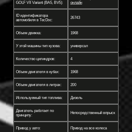
GOLF VII Variant (BA5, BV5):
онлайн
ID идентификатора
26743
автомобиля в TecDoc:
Объем движка:
1968
У этой машины тип кузова:
универсал
Количество цилиндров:
4
Объем двигателя в кубах:
1968
Объем двигателя в литрах:
200
Используемый тип топлива:
Дизель
Двигатель работает по
Непосредственный впрыск
принципу:
Привод у авто:
Привод на все колеса