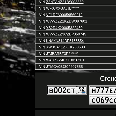
VIN
Z8NTANZ51BS003330
VIN
WF0JXXGAJJB******
VIN
VF1RFA00059560212
VIN
WVWZZZ1KZDW097601
VIN
YS2R4X20005322450
VIN
WVWZZZ3CZBP350745
VIN
KNAKN814DF5133854
VIN
XW8CA41ZXCK263530
VIN
JTJBARBZ3F2******
VIN
WAUZZZ4L77D016301
VIN
JTMCV05J304207555
Сген