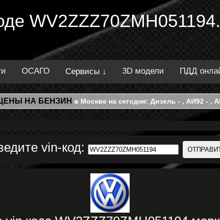
 коде WV2ZZZ70ZMH051194.
ти
ОСАГО
3D модели
ПДД онла
Сервисы ↓
ЦЕНЫ НА БЕНЗИН
в Москве на сегодня: Дизель - , АИ92 - , АИ
ведите vin-код: