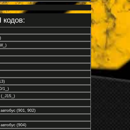
 кодов:
)
W_)
13)
/1_)
(_J15_)
автобус (901, 902)
автобус (904)