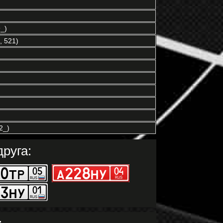
_)
 521)
2_)
руга: