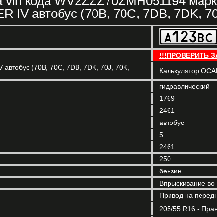
ка vin кода WV2ZZZ70ZMH051194 ма
IV автобус (70B, 70C, 7DB, 7DK, 70J
!!!ПРОВЕРИТЬ З
обус (70B, 70C, 7DB, 7DK, 70J, 70K,
Калькулятор ОСА
гидравлический
1769
2461
автобус
5
2461
250
бензин
Впрыскивание во 
Привод на передн
205/55 R16 - Пра