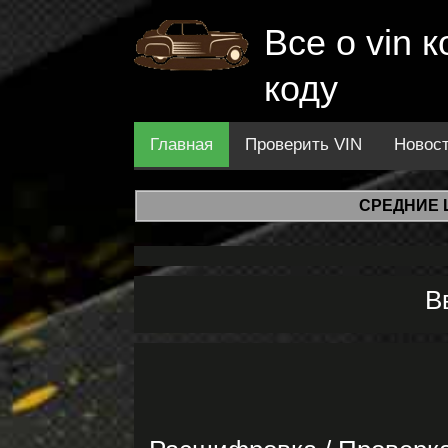
Все о vin
коду
Главная
Проверить VIN
Новос
СРЕДНИЕ 
В