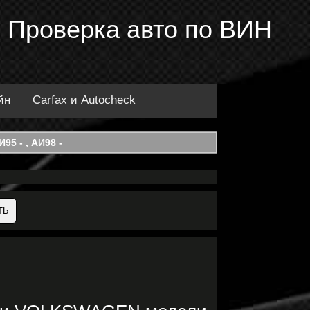
 Проверка авто по ВИН
йн
Carfax и Autocheck
95 - , АИ98 -