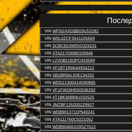
Послед
VIN
WF0GXXGBBG9U53282
VIN
W0L0ZCF3541105569
VIN
SCBCE63W55C029231
VIN
XTA21703080105846
VIN
LVVDB21B3PC043589
VIN
VF1BT1R0644934212
VIN
SB1BR56L50E134202
VIN
WDD2130041A090885
VIN
VF1FW18H550536282
VIN
4T1BK36B89U332525
VIN
JMZBF126200229927
VIN
WDB9013711P540241
VIN
XTA111760C0221052
VIN
WDB9046631R5Z7612