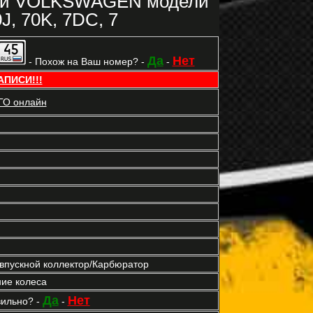
рки VOLKSWAGEN модели
, 70K, 7DC, 7
Да
Нет
- Похож на Ваш номер? -
-
АПИСИ!!!
ГО онлайн
впускной коллектор/Карбюратор
ие колеса
Да
Нет
вильно? -
-