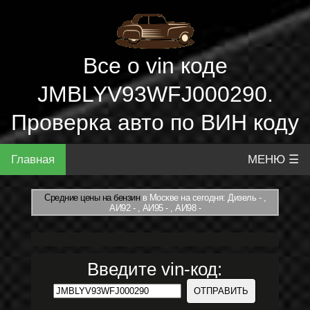
Все о vin коде
JMBLYV93WFJ000290.
Проверка авто по ВИН коду
Главная
МЕНЮ ☰
Средние цены на бензин
в Москве на сегодня: Дизель - ,
АИ92 - , АИ95 - , АИ98 -
Введите vin-код: