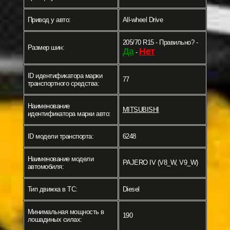
Привод у авто:
All-wheel Drive
205/70 R15 - Правильно? -
Размер шин:
Да
Нет
-
ID идентификатора марки
77
транспортного средства:
Наименование
MITSUBISHI
идентификатора марки авто:
ID модели транспорта:
6248
Наименование модели
PAJERO IV (V8_W, V9_W)
автомобиля:
Тип движка в ТС:
Diesel
Минимальная мощность в
190
лошадиных силах: