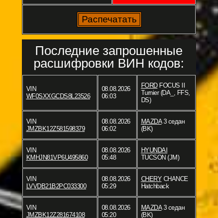
Последние запрошенные
расшифровки ВИН кодов:
FORD
FOCUS II
VIN
08.08.2026
Turnier (DA_, FFS,
WF0SXXGCDS8L23526
06:03
DS)
VIN
08.08.2026
MAZDA
3 седан
JMZBK12Z581598379
06:02
(BK)
VIN
08.08.2026
HYUNDAI
KMHJN81VP6U495860
05:48
TUCSON (JM)
VIN
08.08.2026
CHERY
CHANCE
LVVDB21B2PC033300
05:29
Hatchback
VIN
08.08.2026
MAZDA
3 седан
JMZBK12Z281674108
05:20
(BK)