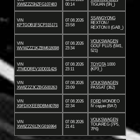
XW8ZZZ5NZFG107483
00:14
TIGUAN (5N_)
SSANGYONG
VIN
07.08.2026
REXTON /
KPTGOB1FSCP315171
23:58
REXTON II (GAB_)
VOLKSWAGEN
VIN
07.08.2026
GOLF PLUS (5M1,
WVWZZZ1KZBM618098
23:34
521)
VIN
07.08.2026
TOYOTA
1000
JTMDDREV10D031426
23:11
(KP3_)
VIN
07.08.2026
VOLKSWAGEN
XW8ZZZ3CZBG500263
23:09
PASSAT (362)
VIN
07.08.2026
FORD
MONDEO
X9FDXXEEBDBM40788
22:34
IV седан (BA7)
VOLKSWAGEN
VIN
07.08.2026
TOUAREG (7P5,
XW8ZZZ61ZKG016994
21:41
7P6)