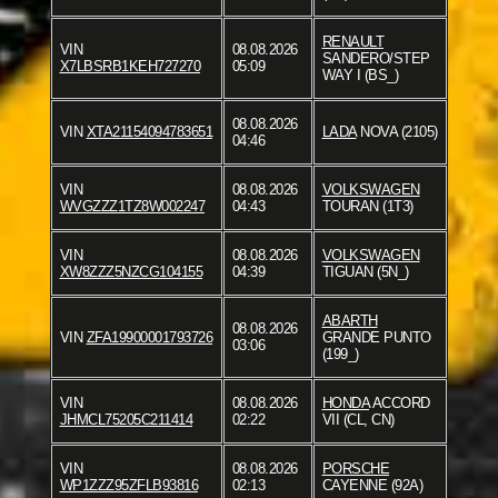
RENAULT
VIN
08.08.2026
SANDERO/STEP
X7LBSRB1KEH727270
05:09
WAY I (BS_)
08.08.2026
VIN
XTA21154094783651
LADA
NOVA (2105)
04:46
VIN
08.08.2026
VOLKSWAGEN
WVGZZZ1TZ8W002247
04:43
TOURAN (1T3)
VIN
08.08.2026
VOLKSWAGEN
XW8ZZZ5NZCG104155
04:39
TIGUAN (5N_)
ABARTH
08.08.2026
VIN
ZFA19900001793726
GRANDE PUNTO
03:06
(199_)
VIN
08.08.2026
HONDA
ACCORD
JHMCL75205C211414
02:22
VII (CL, CN)
VIN
08.08.2026
PORSCHE
WP1ZZZ95ZFLB93816
02:13
CAYENNE (92A)