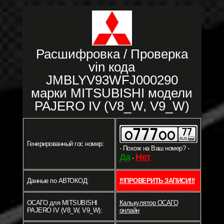
Расшифровка / Проверка
vin кода
JMBLYV93WFJ000290
марки MITSUBISHI модели
PAJERO IV (V8_W, V9_W)
Генерированный гос номер:
- Похож на Ваш номер? -
Да
Нет
-
Данные по АВТОКОД:
!!!ПРОВЕРИТЬ ЗАПИСИ!!!
ОСАГО для MITSUBISHI
Калькулятор ОСАГО
PAJERO IV (V8_W, V9_W):
онлайн