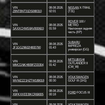
VIN
08.08.2026
NISSAN
X-TRAIL
Z8NTBNT31DS088310
02:01
(T31)
ROVER
100 /
VIN
08.08.2026
METRO
SAXXCHWS8AV800603
01:59
Наклонная задняя
часть (XP)
SUBARU
VIN
08.08.2026
IMPREZA
JF1GG29602H800790
01:43
универсал (GG)
MITSUBISHI
VIN
08.08.2026
OUTLANDER II
MMCGNKH809FZ03304
01:42
(CW_W)
VIN
08.08.2026
VOLKSWAGEN
WVWZZZ1HZTW189018
00:30
GOLF III (1H1)
VIN
08.08.2026
FORD
FOCUS III
X9FKXXEEBKCR69005
00:18
VIN
08.08.2026
VOLKSWAGEN