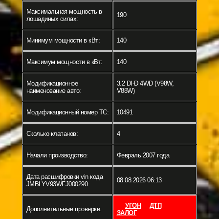
Максимальная мощность в
190
лошадиных силах:
Минимум мощности в кВт:
140
Максимум мощности в кВт:
140
Модификационное
3.2 DI-D 4WD (V98W,
наименование авто:
V88W)
Модификационный номер ТС:
10491
Сколько клапанов:
4
Начали производство:
Февраль 2007 года
Дата расшифровки vin кода
08.08.2026 06:13
JMBLYV93WFJ000290:
УГОН
ДТП
Дополнительные проверки:
ЗАЛОГ