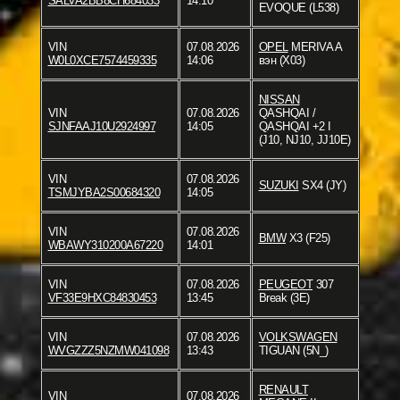
SALVA2BB8CH684033
14:10
EVOQUE (L538)
VIN
07.08.2026
OPEL
MERIVA A
W0L0XCE7574459335
14:06
вэн (X03)
NISSAN
VIN
07.08.2026
QASHQAI /
SJNFAAJ10U2924997
14:05
QASHQAI +2 I
(J10, NJ10, JJ10E)
VIN
07.08.2026
SUZUKI
SX4 (JY)
TSMJYBA2S00684320
14:05
VIN
07.08.2026
BMW
X3 (F25)
WBAWY310200A67220
14:01
VIN
07.08.2026
PEUGEOT
307
VF33E9HXC84830453
13:45
Break (3E)
VIN
07.08.2026
VOLKSWAGEN
WVGZZZ5NZMW041098
13:43
TIGUAN (5N_)
RENAULT
VIN
07.08.2026