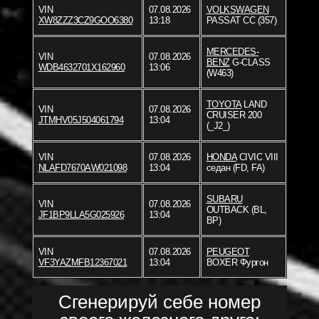
VIN
07.08.2026
VOLKSWAGEN
XW8ZZZ3CZ9GOO6380
13:18
PASSAT CC (357)
MERCEDES-
VIN
07.08.2026
BENZ
G-CLASS
WDB4632701X162960
13:06
(W463)
TOYOTA
LAND
VIN
07.08.2026
CRUISER 200
JTMHV05J504061794
13:04
(_J2_)
VIN
07.08.2026
HONDA
CIVIC VIII
NLAFD7670AW021098
13:04
седан (FD, FA)
SUBARU
VIN
07.08.2026
OUTBACK (BL,
JF1BP9LLA5G025926
13:04
BP)
VIN
07.08.2026
PEUGEOT
VF3YAZMFB12367021
13:04
BOXER Фургон
Сгенерируй себе номер