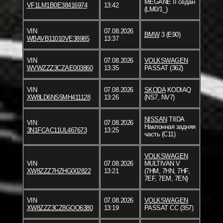
MEGANE II седан
VF1LM1B0E38416974
13:42
(LM0/1_)
VIN
07.08.2026
BMW
3 (E90)
WBAVB11010VE38985
13:37
VIN
07.08.2026
VOLKSWAGEN
WVWZZZ3CZAE003860
13:35
PASSAT (362)
VIN
07.08.2026
SKODA
KODIAQ
XW8LD6NS5MH411128
13:26
(NS7, NV7)
NISSAN
TIIDA
VIN
07.08.2026
Наклонная задняя
3N1FCAC11UL467673
13:25
часть (C11)
VOLKSWAGEN
VIN
07.08.2026
MULTIVAN V
XW8ZZZ7HZHG002822
13:21
(7HM, 7HN, 7HF,
7EF, 7EM, 7EN)
VIN
07.08.2026
VOLKSWAGEN
XW8ZZZ3CZ8GOO6380
13:19
PASSAT CC (357)