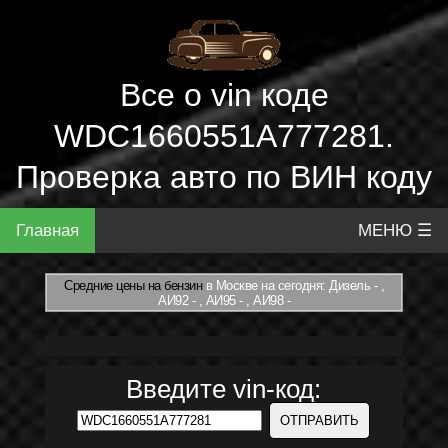
Все о vin коде
WDC1660551A777281.
Проверка авто по ВИН коду
Главная
МЕНЮ ☰
Средние цены на бензин
в Москве на сегодня: Дизель - ,
АИ92 - , АИ95 - , АИ98 -
Введите vin-код: