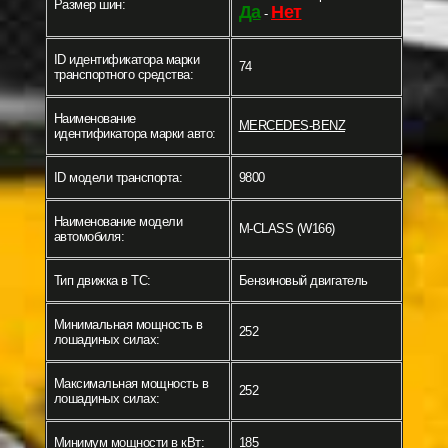
Размер шин:
Да
Нет
-
ID идентификатора марки
74
транспортного средства:
Наименование
MERCEDES-BENZ
идентификатора марки авто:
ID модели транспорта:
9800
Наименование модели
M-CLASS (W166)
автомобиля:
Тип движка в ТС:
Бензиновый двигатель
Минимальная мощность в
252
лошадиных силах:
Максимальная мощность в
252
лошадиных силах:
Минимум мощности в кВт:
185