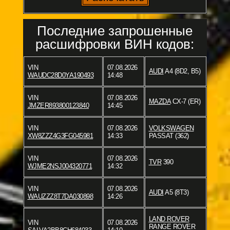
Последние запрошенные
расшифровки ВИН кодов:
VIN
07.08.2026
AUDI
A4 (8D2, B5)
WAUDC28D0YA190493
14:48
VIN
07.08.2026
MAZDA
CX-7 (ER)
JMZER893800123840
14:45
VIN
07.08.2026
VOLKSWAGEN
XW8ZZZ4G3FG045981
14:33
PASSAT (362)
VIN
07.08.2026
TVR
390
WJME2NSJ004320771
14:32
VIN
07.08.2026
AUDI
A5 (8T3)
WAUZZZ8T7DA030898
14:26
LAND ROVER
VIN
07.08.2026
RANGE ROVER