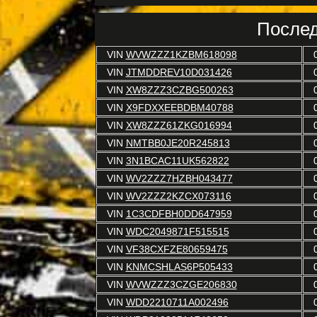
Послед
VIN
WVWZZZ1KZBM618098
VIN
JTMDDREV10D031426
VIN
XW8ZZZ3CZBG500263
VIN
X9FDXXEEBDBM40788
VIN
XW8ZZZ61ZKG016994
VIN
NMTBB0JE20R245813
VIN
3N1BCAC11UK562822
VIN
WV2ZZZ7HZBH043477
VIN
WV2ZZZ2KZCX073116
VIN
1C3CDFBH0DD647959
VIN
WDC2049871F515515
VIN
VF38CXFZE80659475
VIN
KNMCSHLAS6P505433
VIN
WVWZZZ3CZGE206830
VIN
WDD2210711A002496