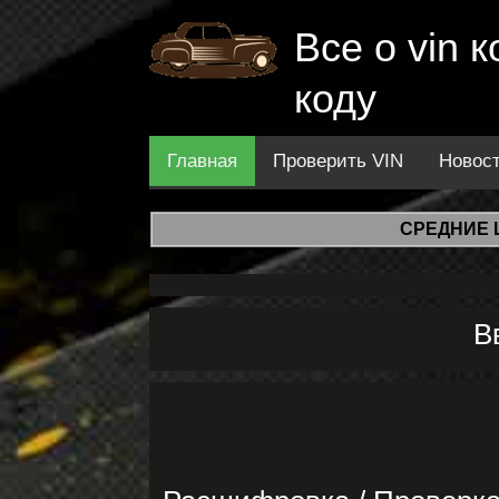
Все о vin
коду
Главная
Проверить VIN
Новос
СРЕДНИЕ 
В