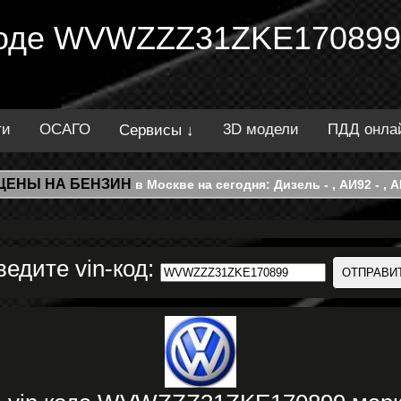
 коде WVWZZZ31ZKE170899.
ти
ОСАГО
3D модели
ПДД онла
Сервисы ↓
ЦЕНЫ НА БЕНЗИН
в Москве на сегодня: Дизель - , АИ92 - , АИ
ведите vin-код: