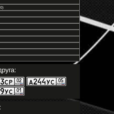
0)
руга:
: