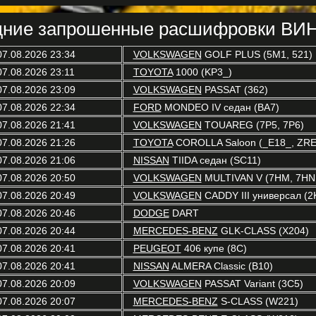
ние запрошенные расшифровки ВИН
07.08.2026 23:34
VOLKSWAGEN
GOLF PLUS (5M1, 521)
07.08.2026 23:11
TOYOTA
1000 (KP3_)
07.08.2026 23:09
VOLKSWAGEN
PASSAT (362)
07.08.2026 22:34
FORD
MONDEO IV седан (BA7)
07.08.2026 21:41
VOLKSWAGEN
TOUAREG (7P5, 7P6)
07.08.2026 21:26
TOYOTA
COROLLA Saloon (_E18_, ZRE
07.08.2026 21:06
NISSAN
TIIDA седан (SC11)
07.08.2026 20:50
VOLKSWAGEN
MULTIVAN V (7HM, 7HN,
07.08.2026 20:49
VOLKSWAGEN
CADDY III универсал (2K
07.08.2026 20:46
DODGE
DART
07.08.2026 20:44
MERCEDES-BENZ
GLK-CLASS (X204)
07.08.2026 20:41
PEUGEOT
406 купе (8C)
07.08.2026 20:41
NISSAN
ALMERA Classic (B10)
07.08.2026 20:09
VOLKSWAGEN
PASSAT Variant (3C5)
07.08.2026 20:07
MERCEDES-BENZ
S-CLASS (W221)