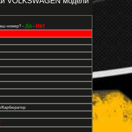
рки VOLKSWAGEN модели
Да
Нет
Ваш номер? -
-
р/Карбюратор
т