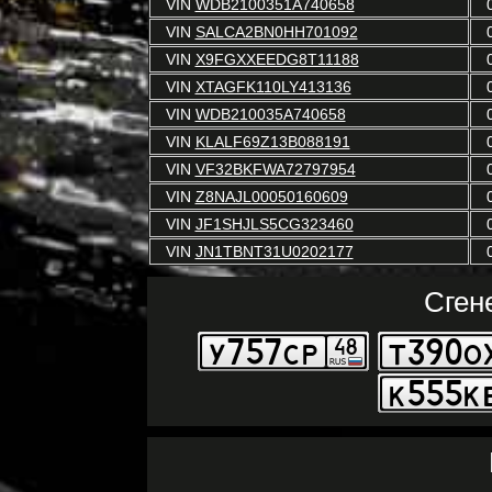
VIN
WDB2100351A740658
VIN
SALCA2BN0HH701092
VIN
X9FGXXEEDG8T11188
VIN
XTAGFK110LY413136
VIN
WDB210035A740658
VIN
KLALF69Z13B088191
VIN
VF32BKFWA72797954
VIN
Z8NAJL00050160609
VIN
JF1SHJLS5CG323460
VIN
JN1TBNT31U0202177
Сген