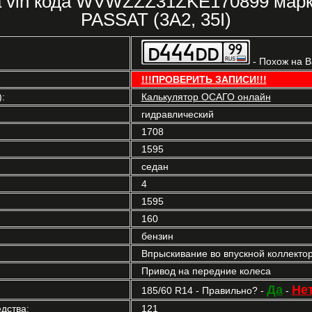
ка vin кода WVWZZZ31ZKE170899 ма
PASSAT (3A2, 35I)
- Похож на 
!!!ПРОВЕРИТЬ ЗАПИСИ!!!
:
Калькулятор ОСАГО онлайн
гидравлический
1708
1595
седан
4
1595
160
бензин
Впрыскивание во впускной коллекто
Привод на передние колеса
Да
Не
185/60 R14 - Правильно? -
-
дства:
121