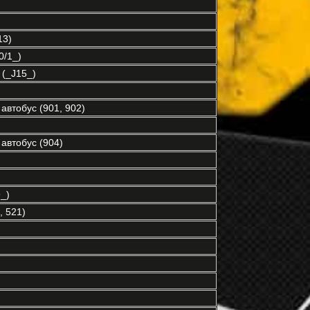
13)
/1_)
(_J15_)
автобус (901, 902)
автобус (904)
_)
 521)