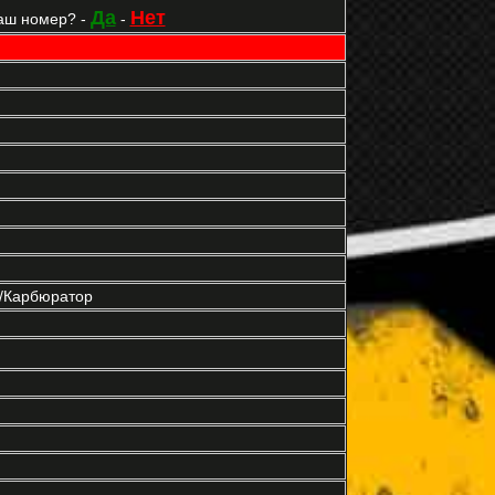
Да
Нет
аш номер? -
-
р/Карбюратор