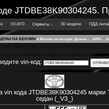
 коде JTDBE38K90304245. П
ти
ОСАГО
3D модели
ПДД онла
Сервисы ↓
ЦЕНЫ НА БЕНЗИН
в Москве на сегодня: Дизель - , АИ92 - , АИ
ведите vin-код:
а vin кода JTDBE38K90304245 марк
седан (_V3_)