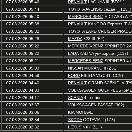
07.08.2026 05:46
RENAULT
LAGUNA III (BT0/1)
07.08.2026 05:44
TOYOTA
AVENSIS седан (_T25_)
07.08.2026 05:40
MERCEDES-BENZ
E-CLASS (W2
07.08.2026 05:38
RENAULT
KANGOO Express (FW0
07.08.2026 05:32
TOYOTA
LAND CRUISER PRADO 
07.08.2026 05:28
MAZDA
323 III (BF)
07.08.2026 05:22
MERCEDES-BENZ
SPRINTER 2-t 
07.08.2026 05:22
LADA
KALINA универсал (1117)
07.08.2026 05:21
MERCEDES-BENZ
SPRINTER 4-t 
07.08.2026 05:03
NISSAN
MURANO II (Z51)
07.08.2026 04:59
FORD
FIESTA VI (CB1, CCN)
07.08.2026 04:40
RENAULT
GRAND SCÉNIC IV (R9
07.08.2026 04:33
VOLKSWAGEN
GOLF PLUS (5M1,
07.08.2026 04:17
SCANIA
4 - series
07.08.2026 03:37
VOLKSWAGEN
PASSAT (362)
07.08.2026 03:06
KIA
MOHAVE
07.08.2026 02:54
SKODA
OCTAVIA II (1Z3)
07.08.2026 02:32
LEXUS
NX (_Z1_)