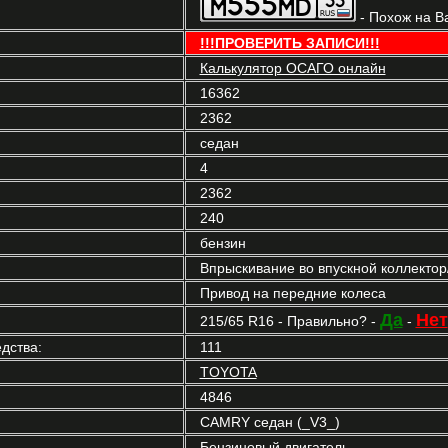
- Похож на В
!!!ПРОВЕРИТЬ ЗАПИСИ!!!
Калькулятор ОСАГО онлайн
16362
2362
седан
4
2362
240
бензин
Впрыскивание во впускной коллекто
Привод на передние колеса
Да
Нет
215/65 R16 - Правильно? -
-
дства:
111
TOYOTA
4846
CAMRY седан (_V3_)
Бензиновый двигатель