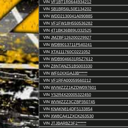
VIN
VF1BT1R0644934212
VIN
SB1BR56L50E134202
VIN
WDD2130041A090885
VIN
VF1FW18H550536282
VIN
4T1BK36B89U332525
VIN
JMZBF126200229927
VIN
WDB9013711P540241
VIN
XTA111760C0221052
VIN
WDB9046631R5Z7612
VIN
Z8NTANZ51BS003330
VIN
WF0JXXGAJJB******
VIN
VF1RFA00059560212
VIN
WVWZZZ1KZDW097601
VIN
YS2R4X20005322450
VIN
WVWZZZ3CZBP350745
VIN
KNAKN814DF5133854
VIN
XW8CA41ZXCK263530
VIN
JTJBARBZ3F2******