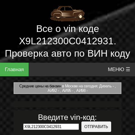
Все о vin коде
X9L212300C0412931.
Проверка авто по ВИН коду
Главная
МЕНЮ ☰
Средние цены на бензин
в Москве на сегодня: Дизель - ,
АИ92 - , АИ95 - , АИ98 -
Введите vin-код: