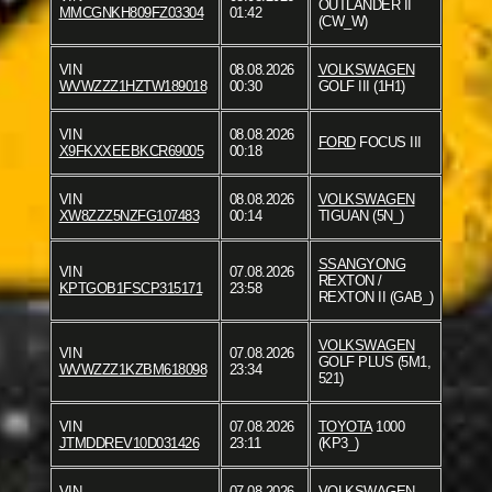
OUTLANDER II
MMCGNKH809FZ03304
01:42
(CW_W)
VIN
08.08.2026
VOLKSWAGEN
WVWZZZ1HZTW189018
00:30
GOLF III (1H1)
VIN
08.08.2026
FORD
FOCUS III
X9FKXXEEBKCR69005
00:18
VIN
08.08.2026
VOLKSWAGEN
XW8ZZZ5NZFG107483
00:14
TIGUAN (5N_)
SSANGYONG
VIN
07.08.2026
REXTON /
KPTGOB1FSCP315171
23:58
REXTON II (GAB_)
VOLKSWAGEN
VIN
07.08.2026
GOLF PLUS (5M1,
WVWZZZ1KZBM618098
23:34
521)
VIN
07.08.2026
TOYOTA
1000
JTMDDREV10D031426
23:11
(KP3_)
VIN
07.08.2026
VOLKSWAGEN