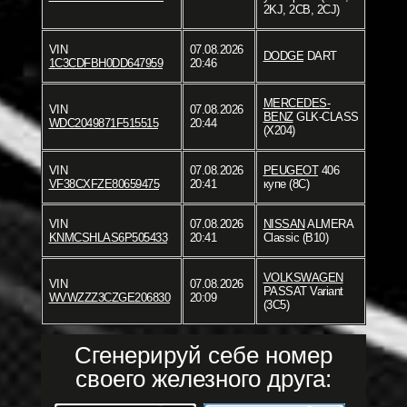
2KJ, 2CB, 2CJ)
VIN
07.08.2026
DODGE
DART
1C3CDFBH0DD647959
20:46
MERCEDES-
VIN
07.08.2026
BENZ
GLK-CLASS
WDC2049871F515515
20:44
(X204)
VIN
07.08.2026
PEUGEOT
406
VF38CXFZE80659475
20:41
купе (8C)
VIN
07.08.2026
NISSAN
ALMERA
KNMCSHLAS6P505433
20:41
Classic (B10)
VOLKSWAGEN
VIN
07.08.2026
PASSAT Variant
WVWZZZ3CZGE206830
20:09
(3C5)
Сгенерируй себе номер
своего железного друга: