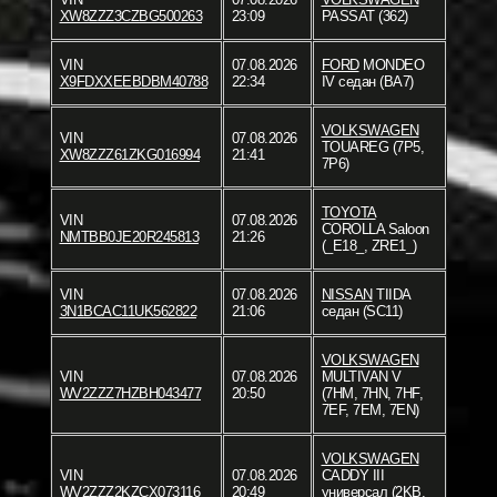
XW8ZZZ3CZBG500263
23:09
PASSAT (362)
VIN
07.08.2026
FORD
MONDEO
X9FDXXEEBDBM40788
22:34
IV седан (BA7)
VOLKSWAGEN
VIN
07.08.2026
TOUAREG (7P5,
XW8ZZZ61ZKG016994
21:41
7P6)
TOYOTA
VIN
07.08.2026
COROLLA Saloon
NMTBB0JE20R245813
21:26
(_E18_, ZRE1_)
VIN
07.08.2026
NISSAN
TIIDA
3N1BCAC11UK562822
21:06
седан (SC11)
VOLKSWAGEN
VIN
07.08.2026
MULTIVAN V
WV2ZZZ7HZBH043477
20:50
(7HM, 7HN, 7HF,
7EF, 7EM, 7EN)
VOLKSWAGEN
VIN
07.08.2026
CADDY III
WV2ZZZ2KZCX073116
20:49
универсал (2KB,