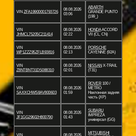
ABARTH
08.08.2026
VIN
ZFA19900001793726
GRANDE PUNTO
03:06
(199_)
VIN
08.08.2026
HONDA
ACCORD
JHMCL75205C211414
02:22
VII (CL, CN)
VIN
08.08.2026
PORSCHE
WP1ZZZ95ZFLB93816
02:13
CAYENNE (92A)
VIN
08.08.2026
NISSAN
X-TRAIL
Z8NTBNT31DS088310
02:01
(T31)
ROVER
100 /
VIN
08.08.2026
METRO
SAXXCHWS8AV800603
01:59
Наклонная задняя
часть (XP)
SUBARU
VIN
08.08.2026
IMPREZA
JF1GG29602H800790
01:43
универсал (GG)
MITSUBISHI
VIN
08.08.2026