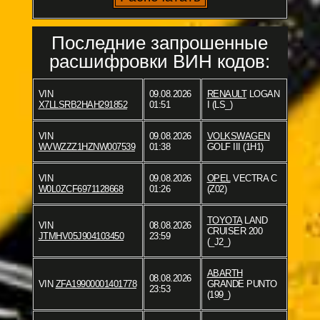
Последние запрошенные
расшифровки ВИН кодов:
VIN
09.08.2026
RENAULT
LOGAN
X7LLSRB2HAH291852
01:51
I (LS_)
VIN
09.08.2026
VOLKSWAGEN
WVWZZZ1HZNW007539
01:38
GOLF III (1H1)
VIN
09.08.2026
OPEL
VECTRA C
W0L0ZCF6971128668
01:26
(Z02)
TOYOTA
LAND
VIN
08.08.2026
CRUISER 200
JTMHV05J904103450
23:59
(_J2_)
ABARTH
08.08.2026
VIN
ZFA19900001401778
GRANDE PUNTO
23:53
(199_)