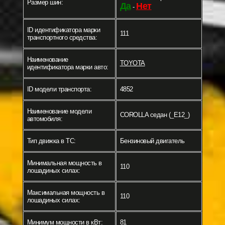
Размер шин:
Да
Нет
-
ID идентификатора марки
111
транспортного средства:
Наименование
TOYOTA
идентификатора марки авто:
ID модели транспорта:
4852
Наименование модели
COROLLA седан (_E12_)
автомобиля:
Тип движка в ТС:
Бензиновый двигатель
Минимальная мощность в
110
лошадиных силах:
Максимальная мощность в
110
лошадиных силах:
Минимум мощности в кВт:
81