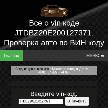
Все о vin коде
JTDBZ20E200127371.
Проверка авто по ВИН коду
Главная
МЕНЮ ☰
Средние цены на бензин
в Москве на сегодня: Дизель - ,
АИ92 - , АИ95 - , АИ98 -
Введите vin-код: