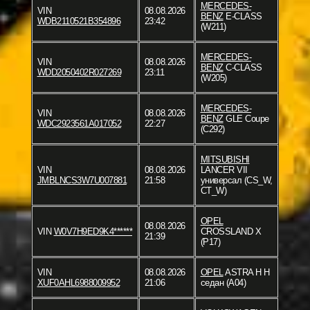
MERCEDES-
VIN
08.08.2026
BENZ
E-CLASS
WDB2110521B354896
23:42
(W211)
MERCEDES-
VIN
08.08.2026
BENZ
C-CLASS
WDD2050402R027269
23:11
(W205)
MERCEDES-
VIN
08.08.2026
BENZ
GLE Coupe
WDC2923561A017052
22:27
(C292)
MITSUBISHI
VIN
08.08.2026
LANCER VII
JMBLNCS3W7U007881
21:58
универсал (CS_W,
CT_W)
OPEL
08.08.2026
VIN
W0V7H9ED9K4******
CROSSLAND X
21:39
(P17)
VIN
08.08.2026
OPEL
ASTRA H H
XUF0AHL6988009952
21:06
седан (A04)