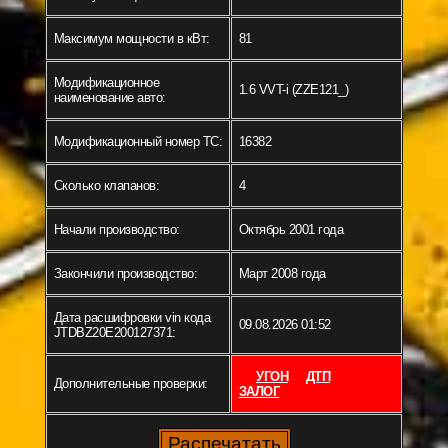
Максимум мощности в кВт:
81
Модификационное
1.6 VVT-i (ZZE121_)
наименование авто:
Модификационный номер ТС:
16382
Сколько клапанов:
4
Начали производство:
Октябрь 2001 года
Закончили производство:
Март 2008 года
Дата расшифровки vin кода
09.08.2026 01:52
JTDBZ20E200127371:
УГОН
ДТП
Дополнительные проверки:
ЗАЛОГ