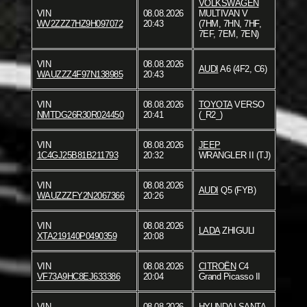
VOLKSWAGEN
VIN
08.08.2026
MULTIVAN V
WV2ZZZ7HZ9H097072
20:43
(7HM, 7HN, 7HF,
7EF, 7EM, 7EN)
VIN
08.08.2026
AUDI
A6 (4F2, C6)
WAUZZZ4F97N138985
20:43
VIN
08.08.2026
TOYOTA
VERSO
NMTDG26R30R024450
20:41
(_R2_)
VIN
08.08.2026
JEEP
1C4GJ25B81B211793
20:32
WRANGLER II (TJ)
VIN
08.08.2026
AUDI
Q5 (FYB)
WAUZZZFY2N2067366
20:26
VIN
08.08.2026
LADA
ZHIGULI
XTA219140P0490359
20:08
VIN
08.08.2026
CITROËN
C4
VF73A9HC8EJ633386
20:04
Grand Picasso II
VIN
08.08.2026
HYUNDAI
SANTA