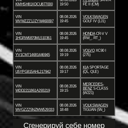
KMHSH81XDCU877000
19:50
FÉ II (CM)
VIN
08.08.2026
VOLKSWAGEN
WVWZZZ1JZYW460097
19:45
GOLF IV (1J1)
VIN
08.08.2026
HONDA
CR-V V
1HGRW6870ML510361
19:45
(RW_, RT_)
VIN
08.08.2026
VOLVO
XC90 I
YV1CM714681446945
19:19
(275)
VIN
08.08.2026
KIA
SPORTAGE
U5YPG815AHL217942
19:17
(QL, QLE)
MERCEDES-
VIN
08.08.2026
BENZ
S-CLASS
WDD2211861A293219
19:15
(W221)
VIN
08.08.2026
VOLKSWAGEN
WVGZZZ5NZMW529333
18:48
TIGUAN (5N_)
Сгенерируй себе номер