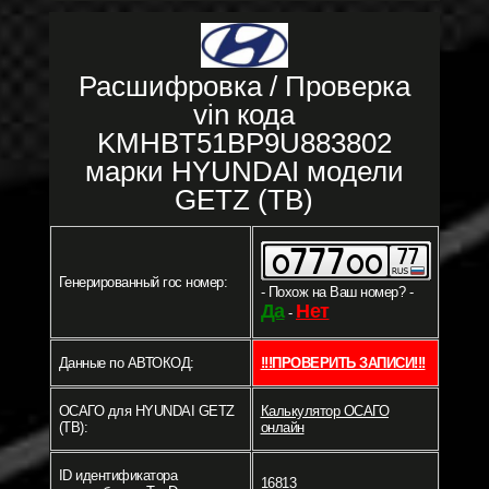
Расшифровка / Проверка
vin кода
KMHBT51BP9U883802
марки HYUNDAI модели
GETZ (TB)
Генерированный гос номер:
- Похож на Ваш номер? -
Да
Нет
-
Данные по АВТОКОД:
!!!ПРОВЕРИТЬ ЗАПИСИ!!!
ОСАГО для HYUNDAI GETZ
Калькулятор ОСАГО
(TB):
онлайн
ID идентификатора
16813