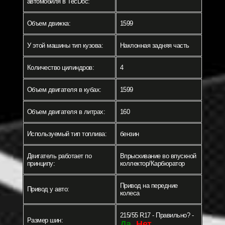
автомобиля в TecDoc:
Объем движка:
1599
У этой машины тип кузова:
Наклонная задняя часть
Количество цилиндров:
4
Объем двигателя в кубах:
1599
Объем двигателя в литрах:
160
Используемый тип топлива:
бензин
Двигатель работает по
Впрыскивание во впускной
принципу:
коллектор/Карбюратор
Привод на передние
Привод у авто:
колеса
215/55 R17 - Правильно? -
Размер шин:
Да
Нет
-