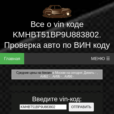
Все о vin коде
KMHBT51BP9U883802.
Проверка авто по ВИН коду
Главная
МЕНЮ ☰
Средние цены на бензин
в Москве на сегодня: Дизель - ,
АИ92 - , АИ95 - , АИ98 -
Введите vin-код: