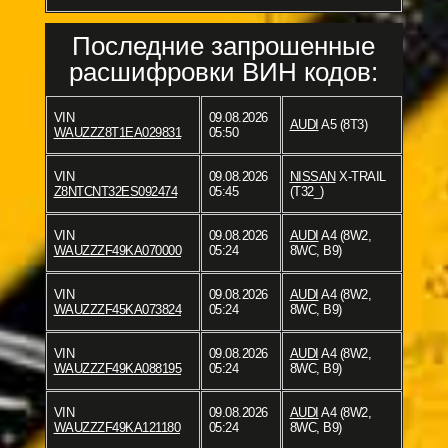
Последние запрошенные
расшифровки ВИН кодов:
VIN
09.08.2026
AUDI
A5 (8T3)
WAUZZZ8T1EA029831
05:50
VIN
09.08.2026
NISSAN
X-TRAIL
Z8NTCNT32ES092474
05:45
(T32_)
VIN
09.08.2026
AUDI
A4 (8W2,
WAUZZZF49KA070000
05:24
8WC, B9)
VIN
09.08.2026
AUDI
A4 (8W2,
WAUZZZF45KA073824
05:24
8WC, B9)
VIN
09.08.2026
AUDI
A4 (8W2,
WAUZZZF49KA088195
05:24
8WC, B9)
VIN
09.08.2026
AUDI
A4 (8W2,
WAUZZZF49KA121180
05:24
8WC, B9)