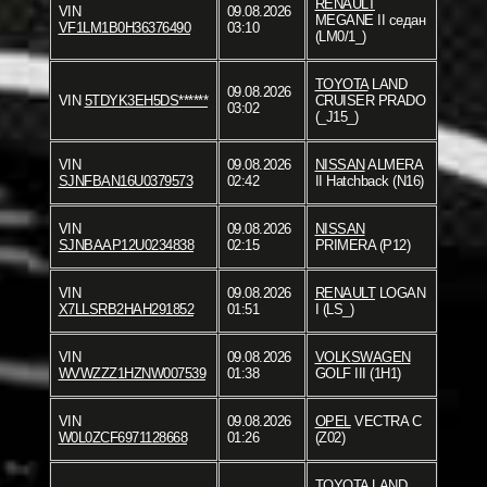
RENAULT
VIN
09.08.2026
MEGANE II седан
VF1LM1B0H36376490
03:10
(LM0/1_)
TOYOTA
LAND
09.08.2026
VIN
5TDYK3EH5DS******
CRUISER PRADO
03:02
(_J15_)
VIN
09.08.2026
NISSAN
ALMERA
SJNFBAN16U0379573
02:42
II Hatchback (N16)
VIN
09.08.2026
NISSAN
SJNBAAP12U0234838
02:15
PRIMERA (P12)
VIN
09.08.2026
RENAULT
LOGAN
X7LLSRB2HAH291852
01:51
I (LS_)
VIN
09.08.2026
VOLKSWAGEN
WVWZZZ1HZNW007539
01:38
GOLF III (1H1)
VIN
09.08.2026
OPEL
VECTRA C
W0L0ZCF6971128668
01:26
(Z02)
TOYOTA
LAND