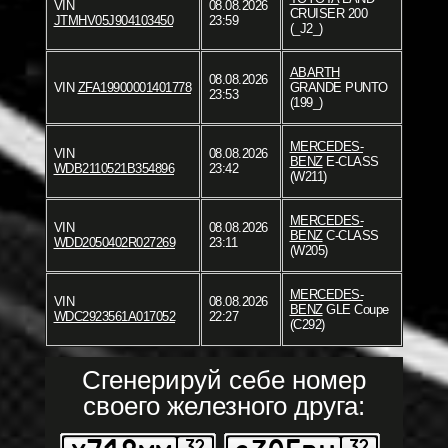
VIN
08.08.2026
CRUISER 200
JTMHV05J904103450
23:59
(_J2_)
ABARTH
08.08.2026
VIN
ZFA19900001401778
GRANDE PUNTO
23:53
(199_)
MERCEDES-
VIN
08.08.2026
BENZ
E-CLASS
WDB2110521B354896
23:42
(W211)
MERCEDES-
VIN
08.08.2026
BENZ
C-CLASS
WDD2050402R027269
23:11
(W205)
MERCEDES-
VIN
08.08.2026
BENZ
GLE Coupe
WDC2923561A017052
22:27
(C292)
Сгенерируй себе номер
своего железного друга: