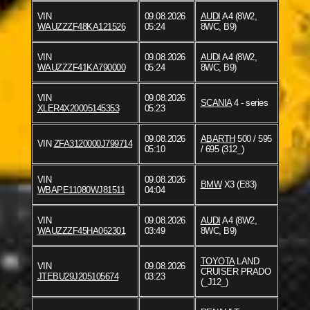
VIN
09.08.2026
AUDI
A4 (8W2,
WAUZZZF48KA121526
05:24
8WC, B9)
VIN
09.08.2026
AUDI
A4 (8W2,
WAUZZZF41KA790000
05:24
8WC, B9)
VIN
09.08.2026
SCANIA
4 - series
XLER4X20005145353
05:23
09.08.2026
ABARTH
500 / 595
VIN
ZFA3120000J799714
05:10
/ 695 (312_)
VIN
09.08.2026
BMW
X3 (E83)
WBAPE11080WJ81511
04:04
VIN
09.08.2026
AUDI
A4 (8W2,
WAUZZZF45HA062301
03:49
8WC, B9)
TOYOTA
LAND
VIN
09.08.2026
CRUISER PRADO
JTEBU29J205105674
03:23
(_J12_)