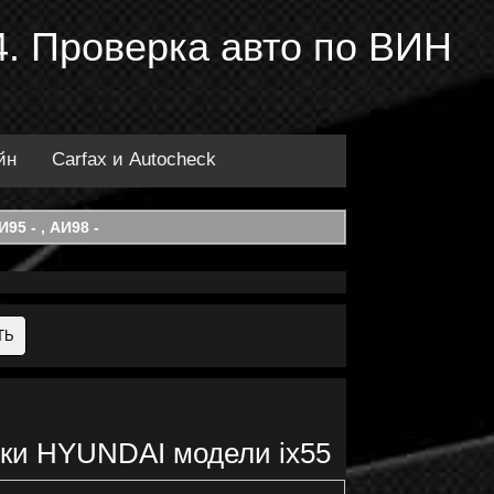
. Проверка авто по ВИН
йн
Carfax и Autocheck
95 - , АИ98 -
ки HYUNDAI модели ix55