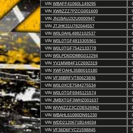
VIN
WBAFF41060L149295
VIN
XW8ZZZ7PZCG001600
VIN
JN1BAUJ32U0000947
VIN
JTJHK31U782044557
VIN
W0L0AHL4882102537
VIN
W0L0TGF4815305961
VIN
W0L0TGF7542133778
VIN
W0LPD6DD8BG012294
VIN
YV1MW84F1C2692319
VIN
XWFOAHL35B0010180
VIN
VF38BRFVT80623836
VIN
W0L0XCE7584275534
VIN
W0L0TGF6945121574
VIN
JMBXTGF3WHZ001637
VIN
WVWZZZ3CZDE526962
VIN
WBAHL61080DN91230
VIN
WDD2120671B144034
VIN
VF36D6FYC21598845