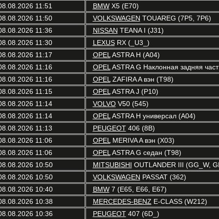
08.08.2026 11:51
BMW
X5 (E70)
08.08.2026 11:50
VOLKSWAGEN
TOUAREG (7P5, 7P6)
08.08.2026 11:36
NISSAN
TEANA I (J31)
08.08.2026 11:30
LEXUS
RX (_U3_)
08.08.2026 11:17
OPEL
ASTRA H (A04)
08.08.2026 11:16
OPEL
ASTRA G Наклонная задняя часть
08.08.2026 11:16
OPEL
ZAFIRA A вэн (T98)
08.08.2026 11:15
OPEL
ASTRA J (P10)
08.08.2026 11:14
VOLVO
V50 (545)
08.08.2026 11:14
OPEL
ASTRA H универсал (A04)
08.08.2026 11:13
PEUGEOT
406 (8B)
08.08.2026 11:06
OPEL
MERIVA A вэн (X03)
08.08.2026 11:06
OPEL
ASTRA G седан (T98)
08.08.2026 10:50
MITSUBISHI
OUTLANDER III (GG_W, GF
08.08.2026 10:50
VOLKSWAGEN
PASSAT (362)
08.08.2026 10:40
BMW
7 (E65, E66, E67)
08.08.2026 10:38
MERCEDES-BENZ
E-CLASS (W212)
08.08.2026 10:36
PEUGEOT
407 (6D_)