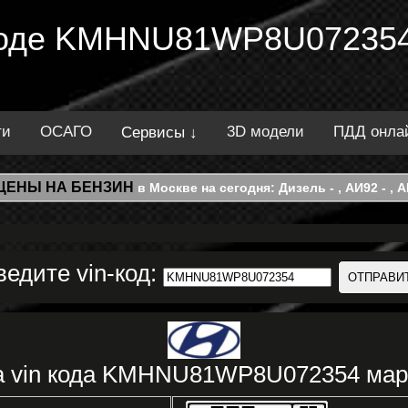
 коде KMHNU81WP8U072354
ти
ОСАГО
3D модели
ПДД онла
Сервисы ↓
ЦЕНЫ НА БЕНЗИН
в Москве на сегодня: Дизель - , АИ92 - , АИ
ведите vin-код:
а vin кода KMHNU81WP8U072354 мар