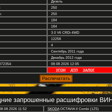
Дизель
:
250
:
250
184
184
3.0 V6 CRDi 4WD
12258
4
Сентябрь 2011 года
Декабрь 2012 года
072354:
08.08.2026 12:05
УГОН
ДТП
ЗАЛОГ
ние запрошенные расшифровки ВИН
08.08.2026 11:52
SKODA
OCTAVIA II Combi (1Z5)