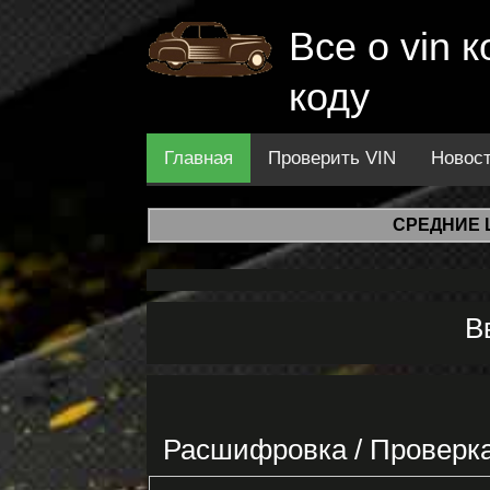
Все о vin
коду
Главная
Проверить VIN
Новос
СРЕДНИЕ 
В
Расшифровка / Проверк