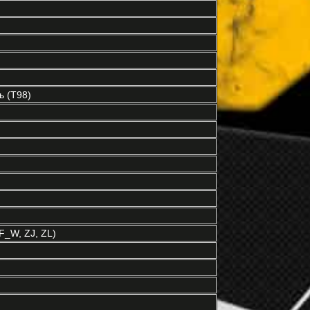
 (T98)
_W, ZJ, ZL)