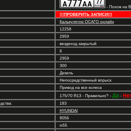
- Похож на 
!!!ПРОВЕРИТЬ ЗАПИСИ!!!
Калькулятор ОСАГО онлайн
12258
2959
вездеход закрытый
6
2959
300
Дизель
Непосредственный впрыск
Привод на все колеса
Да
Не
175/70 R13 - Правильно? -
-
дства:
183
HYUNDAI
8056
ix55