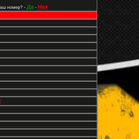
Да
Нет
Ваш номер? -
-
т