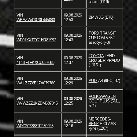
часть (1119)
VIN
09.08.2026
BMW
X5 (E70)
WBAZW41070L445083
12:53
FORD
TRANSIT
VIN
09.08.2026
CUSTOM V362
WF01XXTTG1HR81992
12:43
автобус (F3)
TOYOTA
LAND
VIN
09.08.2026
CRUISER PRADO
4T1BF1FKXCU037099
12:37
(_J15_)
VIN
09.08.2026
AUDI
A4 (8EC, B7)
WAUZZZ8E17A079780
12:29
VOLKSWAGEN
VIN
09.08.2026
GOLF PLUS (5M1,
WVWZZZ1KZDM687045
12:25
521)
MERCEDES-
VIN
09.08.2026
BENZ
E-CLASS
WDD2073881F239925
12:16
купе (C207)