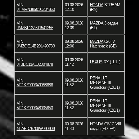
VIN
09.08.2026
HONDA
STREAM
JHMRN38501C204860
12:10
(RN)
VIN
09.08.2026
MAZDA
3 седан
JMZBL12Z511541256
12:09
(BL)
VIN
09.08.2026
MAZDA
626 IV
JMZGE14B201490733
12:00
Hatchback (GE)
VIN
09.08.2026
LEXUS
RX (_L1_)
JTJBC11A102004878
11:42
RENAULT
VIN
09.08.2026
MEGANE III
VF1KZ090349958888
11:32
Grandtour (KZ0/1)
RENAULT
VIN
09.08.2026
MEGANE III
VF1KZ090348035853
11:32
Grandtour (KZ0/1)
VIN
09.08.2026
HONDA
CIVIC VIII
NLAFD76708W090909
11:30
седан (FD, FA)