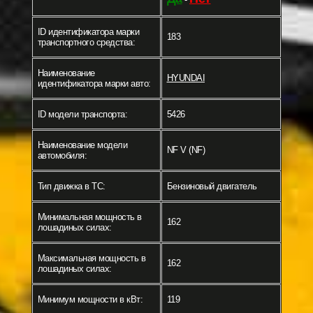
ID идентификатора марки
183
транспортного средства:
Наименование
HYUNDAI
идентификатора марки авто:
ID модели транспорта:
5426
Наименование модели
NF V (NF)
автомобиля:
Тип движка в ТС:
Бензиновый двигатель
Минимальная мощность в
162
лошадиных силах:
Максимальная мощность в
162
лошадиных силах:
Минимум мощности в кВт:
119