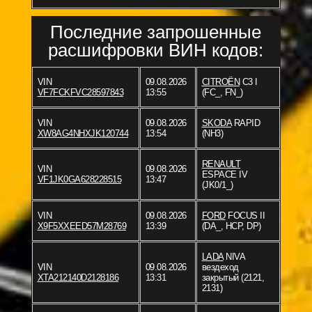
Последние запрошенные
расшифровки ВИН кодов:
VIN
09.08.2026
CITROËN
C3 I
VF7FCKFVC28597843
13:55
(FC_, FN_)
VIN
09.08.2026
SKODA
RAPID
XW8AG4NHXJK120744
13:54
(NH3)
RENAULT
VIN
09.08.2026
ESPACE IV
VF1JK0GA628228515
13:47
(JK0/1_)
VIN
09.08.2026
FORD
FOCUS II
X9F5XXEED57M28769
13:39
(DA_, HCP, DP)
LADA
NIVA
VIN
09.08.2026
вездеход
XTA212140D2128186
13:31
закрытый (2121,
2131)