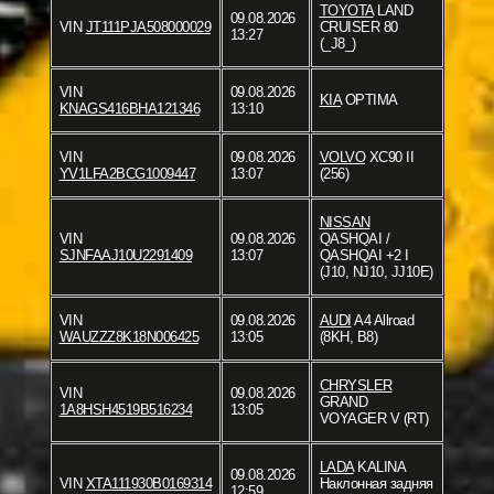
TOYOTA
LAND
09.08.2026
VIN
JT111PJA508000029
CRUISER 80
13:27
(_J8_)
VIN
09.08.2026
KIA
OPTIMA
KNAGS416BHA121346
13:10
VIN
09.08.2026
VOLVO
XC90 II
YV1LFA2BCG1009447
13:07
(256)
NISSAN
VIN
09.08.2026
QASHQAI /
SJNFAAJ10U2291409
13:07
QASHQAI +2 I
(J10, NJ10, JJ10E)
VIN
09.08.2026
AUDI
A4 Allroad
WAUZZZ8K18N006425
13:05
(8KH, B8)
CHRYSLER
VIN
09.08.2026
GRAND
1A8HSH4519B516234
13:05
VOYAGER V (RT)
LADA
KALINA
09.08.2026
VIN
XTA111930B0169314
Наклонная задняя
12:59