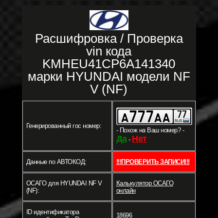
Расшифровка / Проверка
vin кода
KMHEU41CP6A141340
марки HYUNDAI модели NF
V (NF)
Генерированный гос номер:
- Похож на Ваш номер? -
Да
Нет
-
Данные по АВТОКОД:
!!!ПРОВЕРИТЬ ЗАПИСИ!!!
ОСАГО для HYUNDAI NF V
Калькулятор ОСАГО
(NF):
онлайн
ID идентификатора
18696