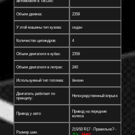
автомобиля в TecDoc:
Объем движка:
2359
У этой машины тип кузова:
седан
Количество цилиндров:
4
Объем двигателя в кубах:
2359
Объем двигателя в литрах:
240
Используемый тип топлива:
бензин
Двигатель работает по
Непосредственный впрыск
принципу:
Привод на передние
Привод у авто:
колеса
215/50 R17 - Правильно? -
Размер шин:
Да
Нет
-