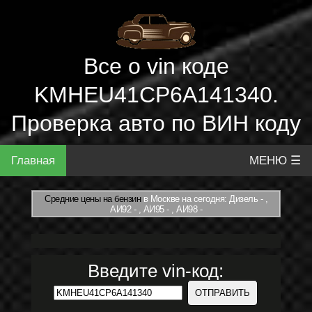
Все о vin коде
KMHEU41CP6A141340.
Проверка авто по ВИН коду
Главная
МЕНЮ ☰
Средние цены на бензин
в Москве на сегодня: Дизель - ,
АИ92 - , АИ95 - , АИ98 -
Введите vin-код: