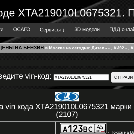
коде XTA219010L0675321. 
ти
ОСАГО
3D модели
ПДД онла
Сервисы ↓
ЦЕНЫ НА БЕНЗИН
в Москве на сегодня: Дизель - , АИ92 - , АИ
ведите vin-код:
а vin кода XTA219010L0675321 мар
(2107)
- Похож на В