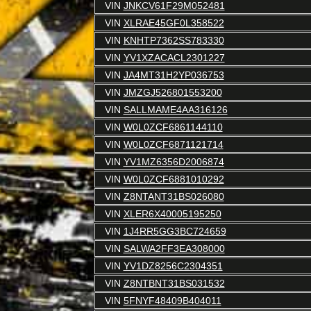
VIN
JNKCV61F29M052481
VIN
XLRAE45GF0L358522
VIN
KNHTP7362SS783330
VIN
YV1XZACACL2301227
VIN
JA4MT31H2YP036753
VIN
JMZGJ526801553200
VIN
SALLMAME4AA316126
VIN
W0L0ZCF6861144110
VIN
W0L0ZCF6871121714
VIN
YV1MZ6356D2006874
VIN
W0L0ZCF6881010292
VIN
Z8NTANT31BS026080
VIN
XLER6X40005195250
VIN
1J4RR5GG3BC724659
VIN
SALWA2FF3EA308000
VIN
YV1DZ8256C2304351
VIN
Z8NTBNT31BS031532
VIN
5FNYF48409B404011