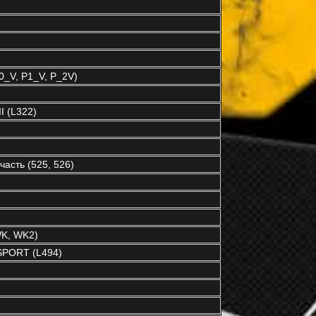
P0_V, P1_V, P_2V)
 (L322)
асть (525, 526)
K, WK2)
PORT (L494)