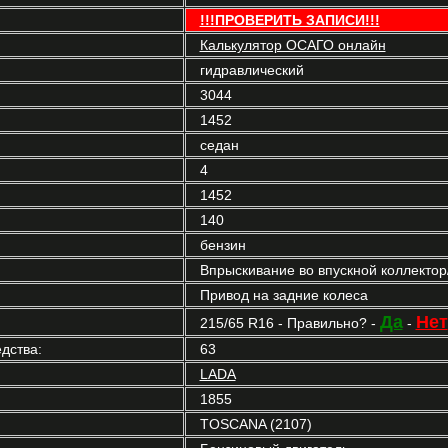
!!!ПРОВЕРИТЬ ЗАПИСИ!!!
Калькулятор ОСАГО онлайн
гидравлический
3044
1452
седан
4
1452
140
бензин
Впрыскивание во впускной коллекто
Привод на задние колеса
Да
Нет
215/65 R16 - Правильно? -
-
дства:
63
LADA
1855
TOSCANA (2107)