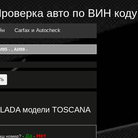
Проверка авто по ВИН коду
йн
Carfax и Autocheck
95 - , АИ98 -
ки LADA модели TOSCANA
Да
Нет
аш номер? -
-