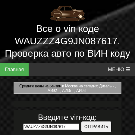
Все о vin коде
WAUZZZ4G9JN087617.
Проверка авто по ВИН коду
Главная
МЕНЮ ☰
Средние цены на бензин
в Москве на сегодня: Дизель - ,
АИ92 - , АИ95 - , АИ98 -
Введите vin-код: