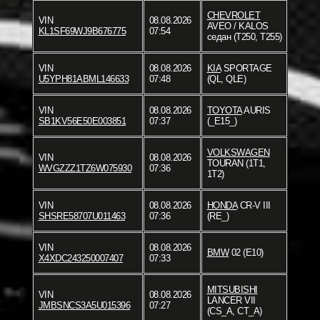
CHEVROLET
VIN
08.08.2026
AVEO / KALOS
KL1SF69WJ9B676775
07:54
седан (T250, T255)
VIN
08.08.2026
KIA
SPORTAGE
U5YPH81ABML146633
07:48
(QL, QLE)
VIN
08.08.2026
TOYOTA
AURIS
SB1KV56E50E003851
07:37
(_E15_)
VOLKSWAGEN
VIN
08.08.2026
TOURAN (1T1,
WVGZZZ1TZ6W075930
07:36
1T2)
VIN
08.08.2026
HONDA
CR-V III
SHSRE58707U011463
07:36
(RE_)
VIN
08.08.2026
BMW
02 (E10)
X4XDC243250007407
07:33
MITSUBISHI
VIN
08.08.2026
LANCER VII
JMBSNCS3A5U015396
07:27
(CS_A, CT_A)