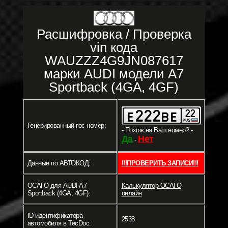
Расшифровка / Проверка
vin кода
WAUZZZ4G9JN087617
марки AUDI модели A7
Sportback (4GA, 4GF)
Генерированный гос номер:
- Похож на Ваш номер? -
Да
Нет
-
Данные по АВТОКОД:
!!!ПРОВЕРИТЬ ЗАПИСИ!!!
ОСАГО для AUDI A7
Калькулятор ОСАГО
Sportback (4GA, 4GF):
онлайн
ID идентификатора
2538
автомобиля в TecDoc: