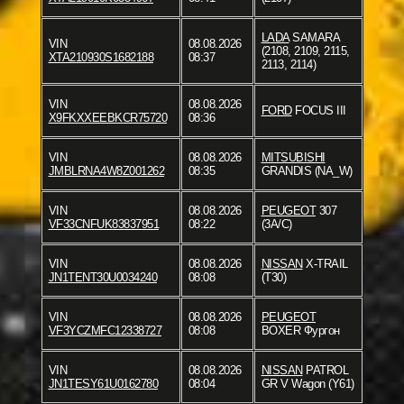
LADA
SAMARA
VIN
08.08.2026
(2108, 2109, 2115,
XTA210930S1682188
08:37
2113, 2114)
VIN
08.08.2026
FORD
FOCUS III
X9FKXXEEBKCR75720
08:36
VIN
08.08.2026
MITSUBISHI
JMBLRNA4W8Z001262
08:35
GRANDIS (NA_W)
VIN
08.08.2026
PEUGEOT
307
VF33CNFUK83837951
08:22
(3A/C)
VIN
08.08.2026
NISSAN
X-TRAIL
JN1TENT30U0034240
08:08
(T30)
VIN
08.08.2026
PEUGEOT
VF3YCZMFC12338727
08:08
BOXER Фургон
VIN
08.08.2026
NISSAN
PATROL
JN1TESY61U0162780
08:04
GR V Wagon (Y61)