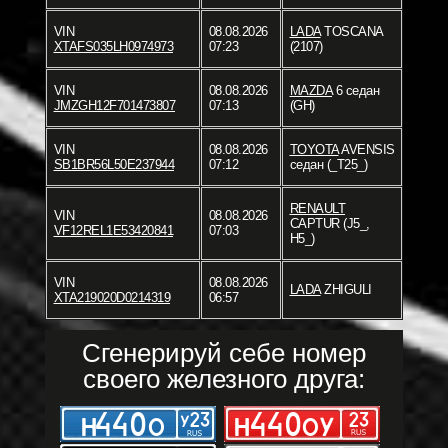
VIN
08.08.2026
LADA
TOSCANA
XTAFS035LH0974973
07:23
(2107)
VIN
08.08.2026
MAZDA
6 седан
JMZGH12F701473807
07:13
(GH)
VIN
08.08.2026
TOYOTA
AVENSIS
SB1BR56L50E237944
07:12
седан (_T25_)
RENAULT
VIN
08.08.2026
CAPTUR (J5_,
VF12REL1E53420841
07:03
H5_)
VIN
08.08.2026
LADA
ZHIGULI
XTA219020D0214319
06:57
Сгенерируй себе номер
своего железного друга: