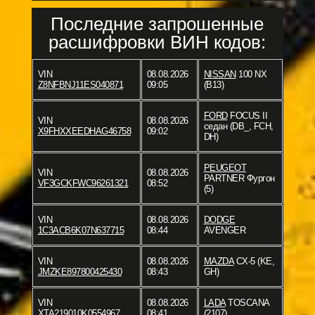
Последние запрошенные
расшифровки ВИН кодов:
VIN
08.08.2026
NISSAN
100 NX
Z8NFBNJ11ES040871
09:05
(B13)
FORD
FOCUS II
VIN
08.08.2026
седан (DB_, FCH,
X9FHXXEEDHAG46758
09:02
DH)
PEUGEOT
VIN
08.08.2026
PARTNER Фургон
VF3GCKFWC96261321
08:52
(5)
VIN
08.08.2026
DODGE
1C3ACB6K07N637715
08:44
AVENGER
VIN
08.08.2026
MAZDA
CX-5 (KE,
JMZKE897800425430
08:43
GH)
VIN
08.08.2026
LADA
TOSCANA
XTA219010K0554967
08:41
(2107)