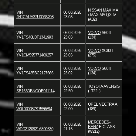
NISSAN
MAXIMA
VIN
06.08.2026
/ MAXIMA QX IV
JN1CAUA32U0036208
23:08
(A32)
VIN
06.08.2026
VOLVO
S60 II
YV1FS40LDF1341993
23:03
(134)
VIN
06.08.2026
VOLVO
XC90 I
YV1CM595771409257
23:03
(275)
VIN
06.08.2026
VOLVO
S60 II
YV1FS485BC2127666
23:02
(134)
VIN
06.08.2026
TOYOTA
AVENSIS
SB153DBNOOE011114
22:50
(_T22_)
VIN
06.08.2026
OPEL
VECTRA A
W0L000087S7556694
22:00
(J89)
MERCEDES-
VIN
06.08.2026
BENZ
E-CLASS
WDD2120821A890630
21:15
(W212)