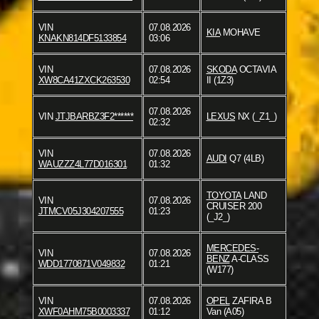
VIN
07.08.2026
KIA
MOHAVE
KNAKN814DF5133854
03:06
VIN
07.08.2026
SKODA
OCTAVIA
XW8CA41ZXCK263530
02:54
II (1Z3)
07.08.2026
VIN
JTJBARBZ3F2******
LEXUS
NX (_Z1_)
02:32
VIN
07.08.2026
AUDI
Q7 (4LB)
WAUZZZ4L77D016301
01:32
TOYOTA
LAND
VIN
07.08.2026
CRUISER 200
JTMCV05J304207555
01:23
(_J2_)
MERCEDES-
VIN
07.08.2026
BENZ
A-CLASS
WDD1770871V049832
01:21
(W177)
VIN
07.08.2026
OPEL
ZAFIRA B
XWF0AHM75B0003337
01:12
Van (A05)