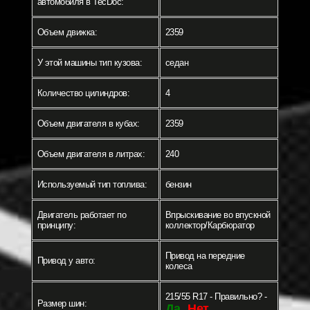
автомобиля в TecDoc:
Объем движка:
2359
У этой машины тип кузова:
седан
Количество цилиндров:
4
Объем двигателя в кубах:
2359
Объем двигателя в литрах:
240
Используемый тип топлива:
бензин
Двигатель работает по
Впрыскивание во впускной
принципу:
коллектор/Карбюратор
Привод на передние
Привод у авто:
колеса
215/55 R17 - Правильно? -
Размер шин:
Да
Нет
-