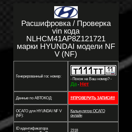
Расшифровка / Проверка
vin кода
NLHCM41AP8Z121721
марки HYUNDAI модели NF
V (NF)
Генерированный гос номер:
- Похож на Ваш номер? -
Да
Нет
-
Данные по АВТОКОД:
!!!ПРОВЕРИТЬ ЗАПИСИ!!!
ОСАГО для HYUNDAI NF V
Калькулятор ОСАГО
(NF):
онлайн
ID идентификатора
2318