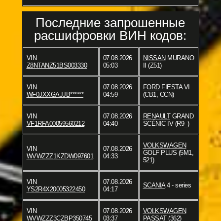
Последние запрошенные
расшифровки ВИН кодов:
VIN
07.08.2026
NISSAN
MURANO
Z8NTANZ51BS003330
05:03
II (Z51)
VIN
07.08.2026
FORD
FIESTA VI
WF0JXXGAJJB******
04:59
(CB1, CCN)
VIN
07.08.2026
RENAULT
GRAND
VF1RFA00059560212
04:40
SCÉNIC IV (R9_)
VOLKSWAGEN
VIN
07.08.2026
GOLF PLUS (5M1,
WVWZZZ1KZDW097601
04:33
521)
VIN
07.08.2026
SCANIA
4 - series
YS2R4X20005322450
04:17
VIN
07.08.2026
VOLKSWAGEN
WVWZZZ3CZBP350745
03:37
PASSAT (362)