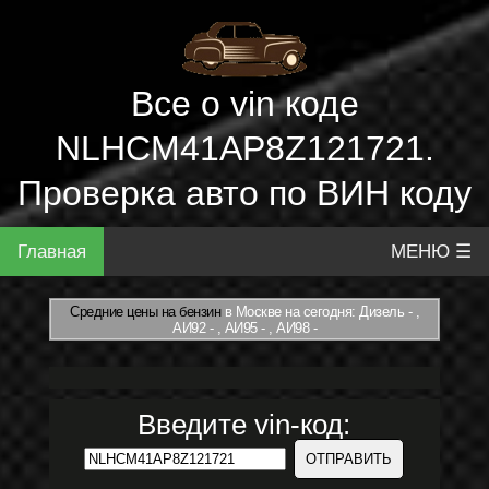
Все о vin коде
NLHCM41AP8Z121721.
Проверка авто по ВИН коду
Главная
МЕНЮ ☰
Средние цены на бензин
в Москве на сегодня: Дизель - ,
АИ92 - , АИ95 - , АИ98 -
Введите vin-код: