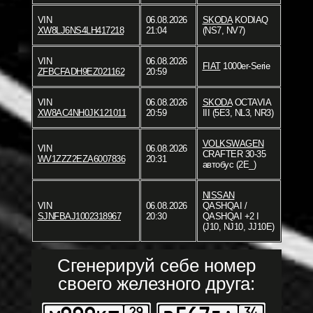
VIN
06.08.2026
SKODA
KODIAQ
XW8LJ6NS4LH417218
21:04
(NS7, NV7)
VIN
06.08.2026
FIAT
1000er-Serie
ZFBCFADH9EZ021162
20:59
VIN
06.08.2026
SKODA
OCTAVIA
XW8AC4NH0JK121011
20:59
III (5E3, NL3, NR3)
VOLKSWAGEN
VIN
06.08.2026
CRAFTER 30-35
WV1ZZZ2EZA6007836
20:31
автобус (2E_)
NISSAN
VIN
06.08.2026
QASHQAI /
SJNFBAJ1002318967
20:30
QASHQAI +2 I
(J10, NJ10, JJ10E)
Сгенерируй себе номер
своего железного друга: