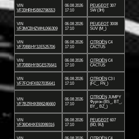
VIN
06.08.2026
PEUGEOT
307
VF33HRHSB82796553
17:10
SW (3H)
VIN
06.08.2026
PEUGEOT
3008
VF3MCBHZWHL066309
17:10
SUV (M_)
VIN
06.08.2026
CITROËN
C4
VF70BBHY3JE525706
17:10
CACTUS
VIN
06.08.2026
CITROËN
C4
VF70BBHYBGE576641
17:10
CACTUS
VIN
06.08.2026
CITROËN
C3 I
VF7FCHFXB27035641
17:10
(FC_, FN_)
CITROËN
JUMPY
VIN
06.08.2026
Фургон (BS_, BT_,
VF7BZRHXB86246660
17:10
BY_, BZ_)
VIN
06.08.2026
PEUGEOT
607
VF39D4HXE92089316
17:10
(9D, 9U)
VIN
06.08.2026
CITROËN
C4