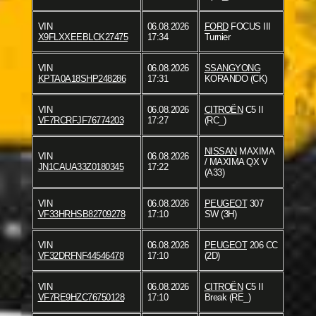
VIN
06.08.2026
FORD
FOCUS III
X9FLXXEEBLCK27475
17:34
Turnier
VIN
06.08.2026
SSANGYONG
KPTA0A18SHP248286
17:31
KORANDO (CK)
VIN
06.08.2026
CITROËN
C5 II
VF7RCRFJF76774203
17:27
(RC_)
NISSAN
MAXIMA
VIN
06.08.2026
/ MAXIMA QX V
JN1CAUA33Z0180345
17:22
(A33)
VIN
06.08.2026
PEUGEOT
307
VF33HRHSB82709278
17:10
SW (3H)
VIN
06.08.2026
PEUGEOT
206 CC
VF32DRFNF44546478
17:10
(2D)
VIN
06.08.2026
CITROËN
C5 II
VF7RE9HZC76750128
17:10
Break (RE_)