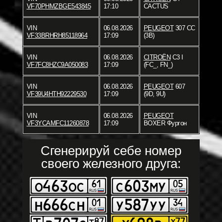
VF70PHMZBGE543845
17:10
CACTUS
VIN
06.08.2026
PEUGEOT
307 CC
VF33BRHRH85118964
17:09
(3B)
VIN
06.08.2026
CITROËN
C3 I
VF7FC8HZC9A050083
17:09
(FC_, FN_)
VIN
06.08.2026
PEUGEOT
607
VF39U4HTH92229530
17:09
(9D, 9U)
VIN
06.08.2026
PEUGEOT
VF3YCAMFC11260878
17:09
BOXER Фургон
Сгенерируй себе номер
своего железного друга: