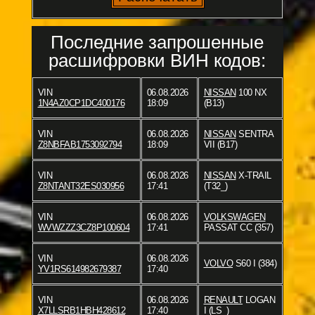
Последние запрошенные
расшифровки ВИН кодов:
VIN
06.08.2026
NISSAN
100 NX
1N4AZ0CP1DC400176
18:09
(B13)
VIN
06.08.2026
NISSAN
SENTRA
Z8NBFAB1753092794
18:09
VII (B17)
VIN
06.08.2026
NISSAN
X-TRAIL
Z8NTANT32ES030956
17:41
(T32_)
VIN
06.08.2026
VOLKSWAGEN
WVWZZZ3CZ8P100604
17:41
PASSAT CC (357)
VIN
06.08.2026
VOLVO
S60 I (384)
YV1RS614982679387
17:40
VIN
06.08.2026
RENAULT
LOGAN
X7LLSRB1HBH428612
17:40
I (LS_)