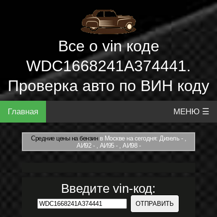
Все о vin коде
WDC1668241A374441.
Проверка авто по ВИН коду
Главная
МЕНЮ ☰
Средние цены на бензин
в Москве на сегодня: Дизель - ,
АИ92 - , АИ95 - , АИ98 -
Введите vin-код: