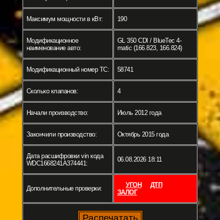
Максимум мощности в кВт:
190
Модификационное
GL 350 CDI / BlueTec 4-
наименование авто:
matic (166.823, 166.824)
Модификационный номер ТС:
58741
Сколько клапанов:
4
Начали производство:
Июль 2012 года
Закончили производство:
Октябрь 2015 года
Дата расшифровки vin кода
06.08.2026 18:11
WDC1668241A374441:
УГОН
ДТП
Дополнительные проверки:
ЗАЛОГ