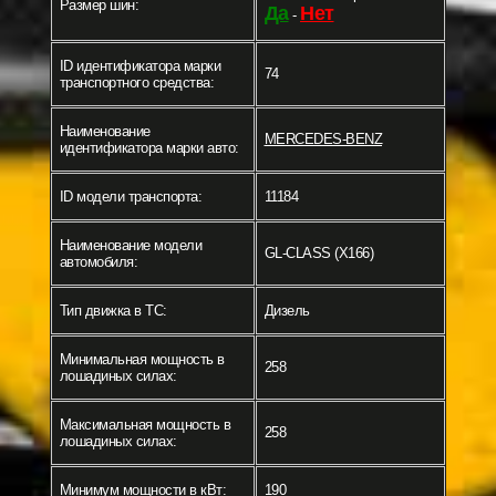
Размер шин:
Да
Нет
-
ID идентификатора марки
74
транспортного средства:
Наименование
MERCEDES-BENZ
идентификатора марки авто:
ID модели транспорта:
11184
Наименование модели
GL-CLASS (X166)
автомобиля:
Тип движка в ТС:
Дизель
Минимальная мощность в
258
лошадиных силах:
Максимальная мощность в
258
лошадиных силах:
Минимум мощности в кВт:
190