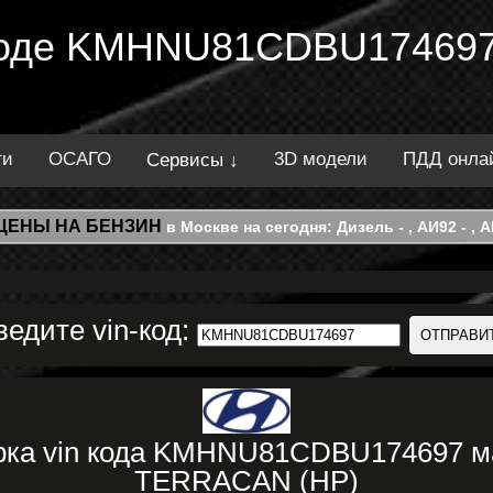
 коде KMHNU81CDBU174697
ти
ОСАГО
3D модели
ПДД онла
Сервисы ↓
ЦЕНЫ НА БЕНЗИН
в Москве на сегодня: Дизель - , АИ92 - , АИ
ведите vin-код:
рка vin кода KMHNU81CDBU174697 
TERRACAN (HP)