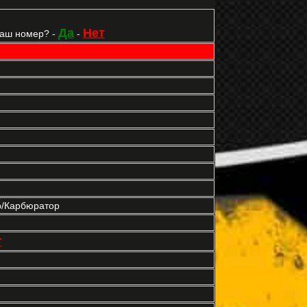
Да
Нет
Ваш номер? -
-
р/Карбюратор
т