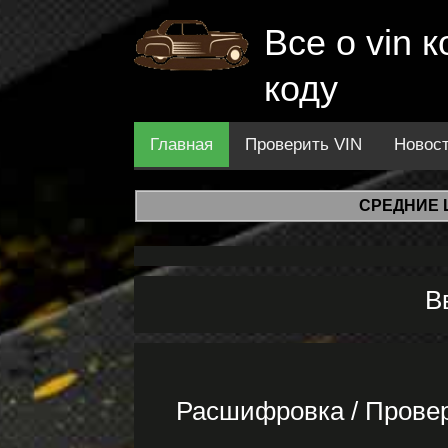
Все о vin
коду
Главная
Проверить VIN
Новос
СРЕДНИЕ 
В
Расшифровка / Прове