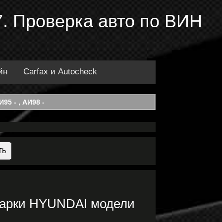
. Проверка авто по ВИН
йн
Carfax и Autocheck
95 - , АИ98 -
марки HYUNDAI модели