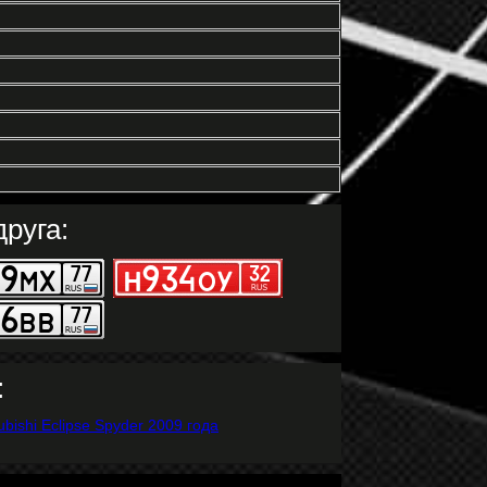
руга:
: