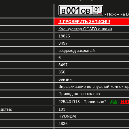
- Похож на 
!!!ПРОВЕРИТЬ ЗАПИСИ!!!
Калькулятор ОСАГО онлайн
18825
3497
вездеход закрытый
6
3497
350
бензин
Впрыскивание во впускной коллекто
Привод на все колеса
Да
Не
225/40 R18 - Правильно? -
-
дства:
183
HYUNDAI
4836