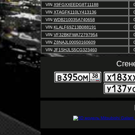
VIN
X9FGXXEEDG8T11188
VIN
XTAGFK110LY413136
VIN
WDB210035A740658
VIN
KLALF69Z13B088191
VIN
VF32BKFWA72797954
VIN
Z8NAJL00050160609
VIN
JF1SHJLS5CG323460
Сген