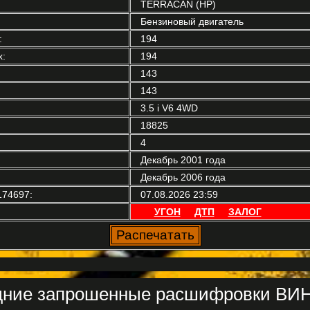
TERRACAN (HP)
Бензиновый двигатель
:
194
:
194
143
143
3.5 i V6 4WD
18825
4
Декабрь 2001 года
Декабрь 2006 года
74697:
07.08.2026 23:59
УГОН
ДТП
ЗАЛОГ
ние запрошенные расшифровки ВИН