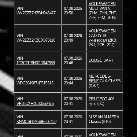
VOLKSWAGEN
VIN
07.08.2026
MULTIVAN V
WV2ZZZ7HZBH043477
20:50
(7HM, 7HN, 7HF,
7EF, 7EM, 7EN)
VOLKSWAGEN
VIN
07.08.2026
CADDY III
WV2ZZZ2KZCX073116
20:49
универсал (2KB,
2KJ, 2CB, 2CJ)
VIN
07.08.2026
DODGE
DART
1C3CDFBH0DD647959
20:46
MERCEDES-
VIN
07.08.2026
BENZ
GLK-CLASS
WDC2049871F515515
20:44
(X204)
VIN
07.08.2026
PEUGEOT
406
VF38CXFZE80659475
20:41
купе (8C)
VIN
07.08.2026
NISSAN
ALMERA
KNMCSHLAS6P505433
20:41
Classic (B10)
VOLKSWAGEN