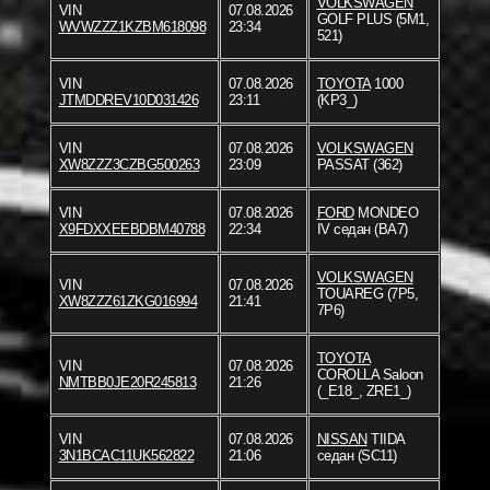
VOLKSWAGEN
VIN
07.08.2026
GOLF PLUS (5M1,
WVWZZZ1KZBM618098
23:34
521)
VIN
07.08.2026
TOYOTA
1000
JTMDDREV10D031426
23:11
(KP3_)
VIN
07.08.2026
VOLKSWAGEN
XW8ZZZ3CZBG500263
23:09
PASSAT (362)
VIN
07.08.2026
FORD
MONDEO
X9FDXXEEBDBM40788
22:34
IV седан (BA7)
VOLKSWAGEN
VIN
07.08.2026
TOUAREG (7P5,
XW8ZZZ61ZKG016994
21:41
7P6)
TOYOTA
VIN
07.08.2026
COROLLA Saloon
NMTBB0JE20R245813
21:26
(_E18_, ZRE1_)
VIN
07.08.2026
NISSAN
TIIDA
3N1BCAC11UK562822
21:06
седан (SC11)