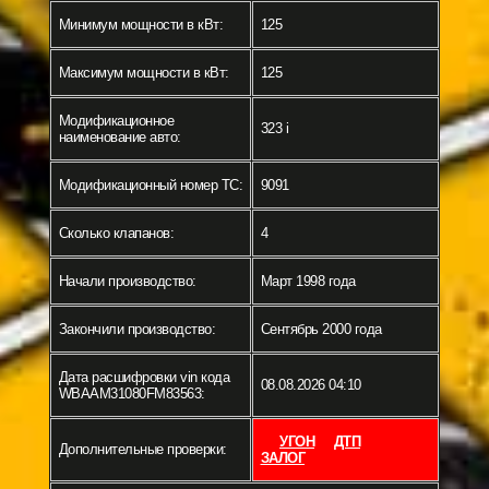
Минимум мощности в кВт:
125
Максимум мощности в кВт:
125
Модификационное
323 i
наименование авто:
Модификационный номер ТС:
9091
Сколько клапанов:
4
Начали производство:
Март 1998 года
Закончили производство:
Сентябрь 2000 года
Дата расшифровки vin кода
08.08.2026 04:10
WBAAM31080FM83563:
УГОН
ДТП
Дополнительные проверки:
ЗАЛОГ