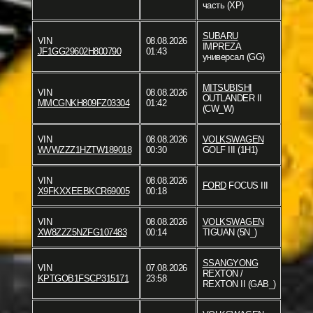
часть (XP)
SUBARU
VIN
08.08.2026
IMPREZA
JF1GG29602H800790
01:43
универсал (GG)
MITSUBISHI
VIN
08.08.2026
OUTLANDER II
MMCGNKH809FZ03304
01:42
(CW_W)
VIN
08.08.2026
VOLKSWAGEN
WVWZZZ1HZTW189018
00:30
GOLF III (1H1)
VIN
08.08.2026
FORD
FOCUS III
X9FKXXEEBKCR69005
00:18
VIN
08.08.2026
VOLKSWAGEN
XW8ZZZ5NZFG107483
00:14
TIGUAN (5N_)
SSANGYONG
VIN
07.08.2026
REXTON /
KPTGOB1FSCP315171
23:58
REXTON II (GAB_)