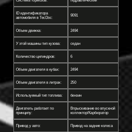
Система тормозов:
гидравлический
ID идентификатора
9091
автомобиля в TecDoc:
Объем движка:
2494
У этой машины тип кузова:
седан
Количество цилиндров:
6
Объем двигателя в кубах:
2494
Объем двигателя в литрах:
250
Используемый тип топлива:
бензин
Двигатель работает по
Впрыскивание во впускной
принципу:
коллектор/Карбюратор
Привод у авто:
Привод на задние колеса