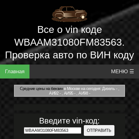
Все о vin коде
WBAAM31080FM83563.
Проверка авто по ВИН коду
Главная
МЕНЮ ☰
Средние цены на бензин
в Москве на сегодня: Дизель - ,
АИ92 - , АИ95 - , АИ98 -
Введите vin-код: