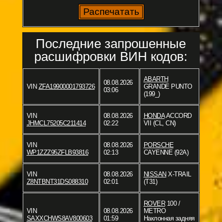
Последние запрошенные
расшифровки ВИН кодов:
ABARTH
08.08.2026
VIN
ZFA19900001793726
GRANDE PUNTO
03:06
(199_)
VIN
08.08.2026
HONDA
ACCORD
JHMCL75205C211414
02:22
VII (CL, CN)
VIN
08.08.2026
PORSCHE
WP1ZZZ95ZFLB93816
02:13
CAYENNE (92A)
VIN
08.08.2026
NISSAN
X-TRAIL
Z8NTBNT31DS088310
02:01
(T31)
ROVER
100 /
VIN
08.08.2026
METRO
SAXXCHWS8AV800603
01:59
Наклонная задняя