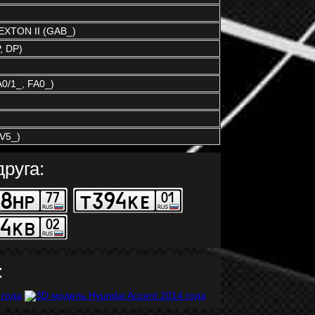
XTON II (GAB_)
, DP)
0/1_, FA0_)
V5_)
руга:
: