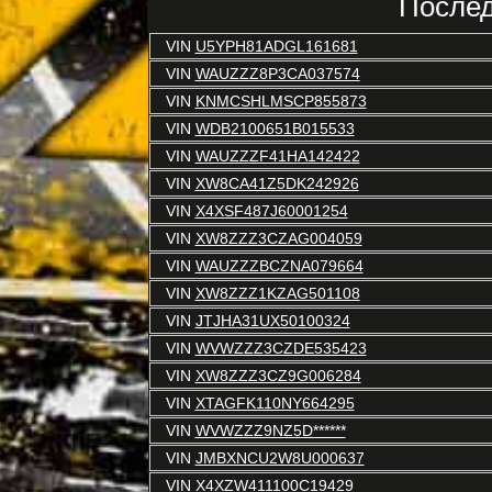
Послед
VIN
U5YPH81ADGL161681
VIN
WAUZZZ8P3CA037574
VIN
KNMCSHLMSCP855873
VIN
WDB2100651B015533
VIN
WAUZZZF41HA142422
VIN
XW8CA41Z5DK242926
VIN
X4XSF487J60001254
VIN
XW8ZZZ3CZAG004059
VIN
WAUZZZBCZNA079664
VIN
XW8ZZZ1KZAG501108
VIN
JTJHA31UX50100324
VIN
WVWZZZ3CZDE535423
VIN
XW8ZZZ3CZ9G006284
VIN
XTAGFK110NY664295
VIN
WVWZZZ9NZ5D******
VIN
JMBXNCU2W8U000637
VIN
X4XZW411100C19429