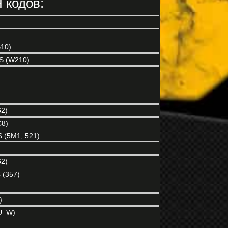
 кодов:
10)
S (W210)
2)
C8)
(5M1, 521)
2)
(357)
)
U_W)