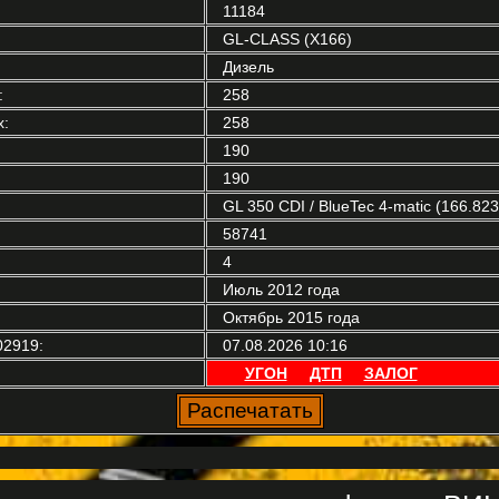
11184
GL-CLASS (X166)
Дизель
:
258
:
258
190
190
GL 350 CDI / BlueTec 4-matic (166.823
58741
4
Июль 2012 года
Октябрь 2015 года
02919:
07.08.2026 10:16
УГОН
ДТП
ЗАЛОГ