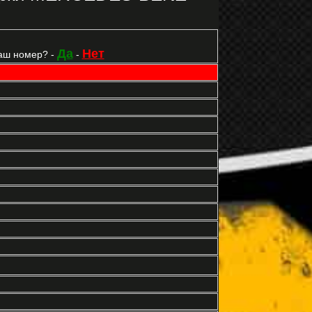
Да
Нет
аш номер? -
-