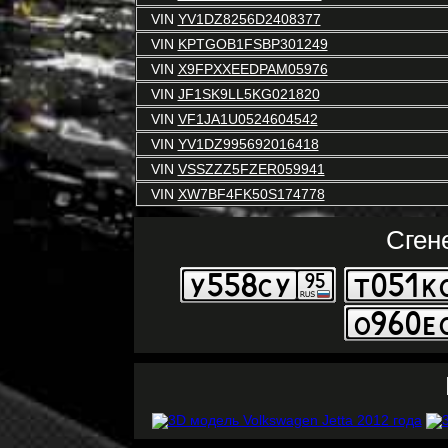
VIN
YV1DZ8256D2408377
VIN
KPTGOB1FSBP301249
VIN
X9FPXXEEDPAM05976
VIN
JF1SK9LL5KG021820
VIN
VF1JA1U0524604542
VIN
YV1DZ995692016418
VIN
VSSZZZ5FZER059941
VIN
XW7BF4FK50S174778
Сген