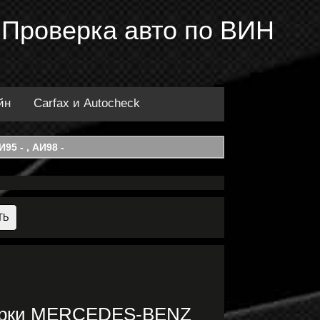
 Проверка авто по ВИН
йн
Carfax и Autocheck
95 - , АИ98 -
марки MERCEDES-BENZ