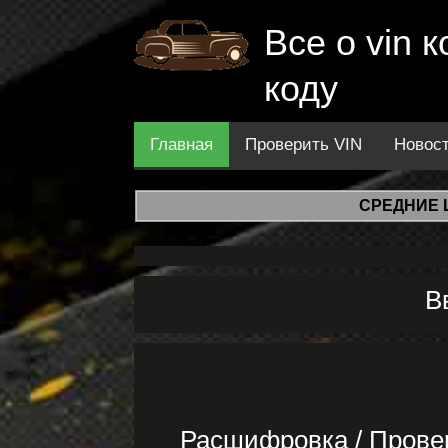
Все о vin
коду
Главная
Проверить VIN
Новос
СРЕДНИЕ 
В
Расшифровка / Пров