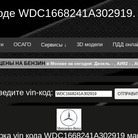
 коде WDC1668241A302919.
ти
ОСАГО
3D модели
ПДД онла
Сервисы ↓
ЦЕНЫ НА БЕНЗИН
в Москве на сегодня: Дизель - , АИ92 - , АИ
ведите vin-код:
ерка vin кода WDC1668241A302919 