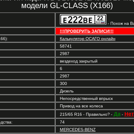
модели GL-CLASS (X166)
- Похож на В
!!!ПРОВЕРИТЬ ЗАПИСИ!!!
66):
Калькулятор ОСАГО онлайн
58741
2987
вездеход закрытый
6
2987
300
Дизель
Непосредственный впрыск
Привод на все колеса
Да
Нет
215/65 R16 - Правильно? -
-
дства:
74
MERCEDES-BENZ