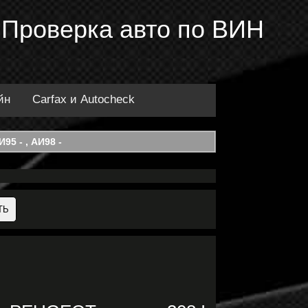
 Проверка авто по ВИН
йн
Carfax и Autocheck
95 - , АИ98 -