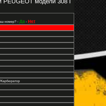
и PEUGEOT модели 308 I
Да
Нет
аш номер? -
-
р/Карбюратор