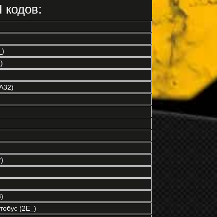
 кодов:
_)
)
A32)
)
)
обус (2E_)