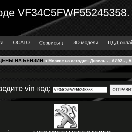
 коде VF34C5FWF55245358.
ти
ОСАГО
3D модели
ПДД онла
Сервисы ↓
ЦЕНЫ НА БЕНЗИН
в Москве на сегодня: Дизель - , АИ92 - , АИ
ведите vin-код: