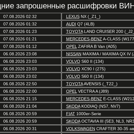
ние запрошенные расшифровки ВИН
07.08.2026 02:32
LEXUS
NX (_Z1_)
07.08.2026 01:32
AUDI
Q7 (4LB)
07.08.2026 01:23
TOYOTA
LAND CRUISER 200 (_J2
07.08.2026 01:21
MERCEDES-BENZ
A-CLASS (W177
07.08.2026 01:12
OPEL
ZAFIRA B Van (A05)
06.08.2026 23:08
NISSAN
MAXIMA / MAXIMA QX IV (
06.08.2026 23:03
VOLVO
S60 II (134)
06.08.2026 23:03
VOLVO
XC90 I (275)
06.08.2026 23:02
VOLVO
S60 II (134)
06.08.2026 22:50
TOYOTA
AVENSIS (_T22_)
06.08.2026 22:00
OPEL
VECTRA A (J89)
06.08.2026 21:15
MERCEDES-BENZ
E-CLASS (W212
06.08.2026 21:04
SKODA
KODIAQ (NS7, NV7)
06.08.2026 20:59
FIAT
1000er-Serie
06.08.2026 20:59
SKODA
OCTAVIA III (5E3, NL3, NR3
06.08.2026 20:31
VOLKSWAGEN
CRAFTER 30-35 авт