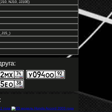
J10, NJ10, JJ10E)
_J15_)
руга:
: