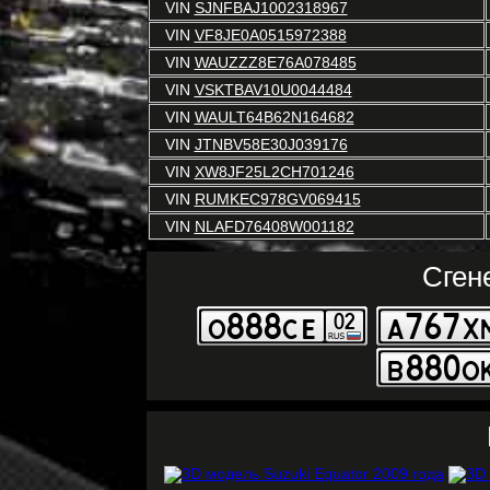
VIN
SJNFBAJ1002318967
VIN
VF8JE0A0515972388
VIN
WAUZZZ8E76A078485
VIN
VSKTBAV10U0044484
VIN
WAULT64B62N164682
VIN
JTNBV58E30J039176
VIN
XW8JF25L2CH701246
VIN
RUMKEC978GV069415
VIN
NLAFD76408W001182
Сген