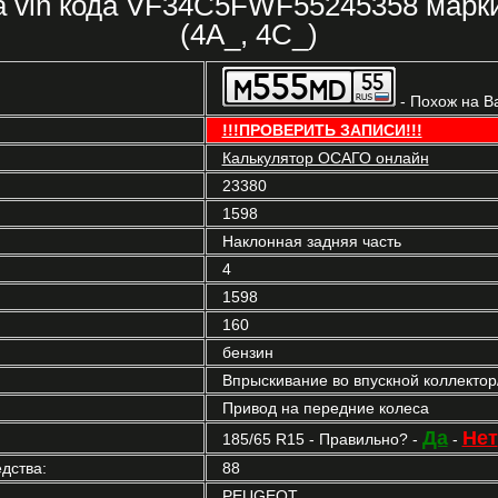
а vin кода VF34C5FWF55245358 марк
(4A_, 4C_)
- Похож на В
!!!ПРОВЕРИТЬ ЗАПИСИ!!!
Калькулятор ОСАГО онлайн
23380
1598
Наклонная задняя часть
4
1598
160
бензин
Впрыскивание во впускной коллекто
Привод на передние колеса
Да
Нет
185/65 R15 - Правильно? -
-
дства:
88
PEUGEOT