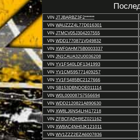
Послед
VIN
JTJBARBZ3F2******
VIN
WAUZZZ4L77D016301
VIN
JTMCV05J304207555
VIN
WDD1770871V049832
VIN
XWF0AHM75B0003337
VIN
JN1CAUA32U0036208
VIN
YV1FS40LDF1341993
VIN
YV1CM595771409257
VIN
YV1FS485BC2127666
VIN
SB153DBNOOE011114
VIN
W0L000087S7556694
VIN
WDD2120821A890630
VIN
XW8LJ6NS4LH417218
VIN
ZFBCFADH9EZ021162
VIN
XW8AC4NH0JK121011
VIN
WV1ZZZ2EZA6007836