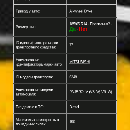
Привод у авто:
All-wheel Drive
185/65 R14 - Правильно? -
Размер шин:
Да
Нет
-
ID идентификатора марки
77
транспортного средства:
Наименование
MITSUBISHI
идентификатора марки авто:
ID модели транспорта:
6248
Наименование модели
PAJERO IV (V8_W, V9_W)
автомобиля:
Тип движка в ТС:
Diesel
Минимальная мощность в
190
лошадиных силах: