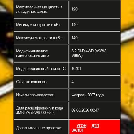
Максимальная мощность в
190
лошадиных силах:
Минимум мощности в кВт:
140
Максимум мощности в кВт:
140
Модификационное
3.2 DI-D 4WD (V98W,
наименование авто:
V88W)
Модификационный номер ТС:
10491
Сколько клапанов:
4
Начали производство:
Февраль 2007 года
Дата расшифровки vin кода
09.08.2026 08:47
JMBLYV75W6J000539:
УГОН
ДТП
Дополнительные проверки:
ЗАЛОГ