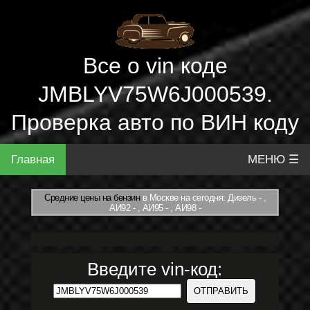
Все о vin коде
JMBLYV75W6J000539.
Проверка авто по ВИН коду
Главная
МЕНЮ ☰
Средние цены на бензин
в Москве на сегодня: Дизель - ,
АИ92 - , АИ95 - , АИ98 -
Введите vin-код: