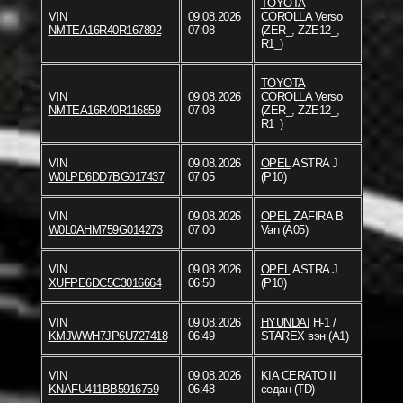
TOYOTA
VIN
09.08.2026
COROLLA Verso
NMTEA16R40R167892
07:08
(ZER_, ZZE12_,
R1_)
TOYOTA
VIN
09.08.2026
COROLLA Verso
NMTEA16R40R116859
07:08
(ZER_, ZZE12_,
R1_)
VIN
09.08.2026
OPEL
ASTRA J
W0LPD6DD7BG017437
07:05
(P10)
VIN
09.08.2026
OPEL
ZAFIRA B
W0L0AHM759G014273
07:00
Van (A05)
VIN
09.08.2026
OPEL
ASTRA J
XUFPE6DC5C3016664
06:50
(P10)
VIN
09.08.2026
HYUNDAI
H-1 /
KMJWWH7JP6U727418
06:49
STAREX вэн (A1)
VIN
09.08.2026
KIA
CERATO II
KNAFU411BB5916759
06:48
седан (TD)