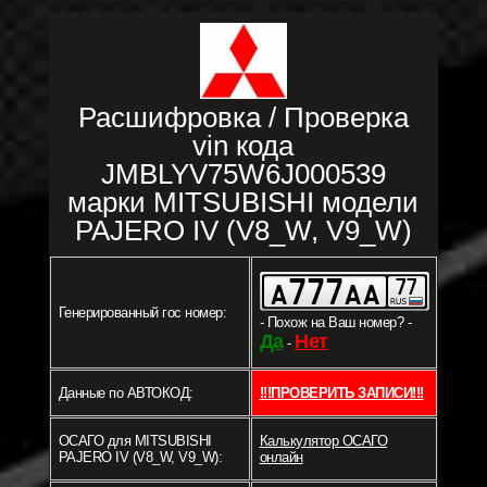
Расшифровка / Проверка
vin кода
JMBLYV75W6J000539
марки MITSUBISHI модели
PAJERO IV (V8_W, V9_W)
Генерированный гос номер:
- Похож на Ваш номер? -
Да
Нет
-
Данные по АВТОКОД:
!!!ПРОВЕРИТЬ ЗАПИСИ!!!
ОСАГО для MITSUBISHI
Калькулятор ОСАГО
PAJERO IV (V8_W, V9_W):
онлайн