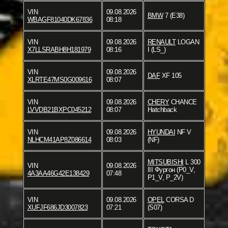
VIN
09.08.2026
BMW
7 (E38)
WBAGF81040DK67836
08:18
VIN
09.08.2026
RENAULT
LOGAN
X7LLSRABH8H181979
08:16
I (LS_)
VIN
09.08.2026
DAF
XF 105
XLRTE47MS0G009616
08:07
VIN
09.08.2026
CHERY
CHANCE
LVVDB21BXPC045212
08:07
Hatchback
VIN
09.08.2026
HYUNDAI
NF V
NLHCM41AP8Z086614
08:03
(NF)
MITSUBISHI
L 300
VIN
09.08.2026
III Фургон (P0_V,
4A3AA46G42E138429
07:48
P1_V, P_2V)
VIN
09.08.2026
OPEL
CORSA D
XUFJF686JD3007823
07:21
(S07)