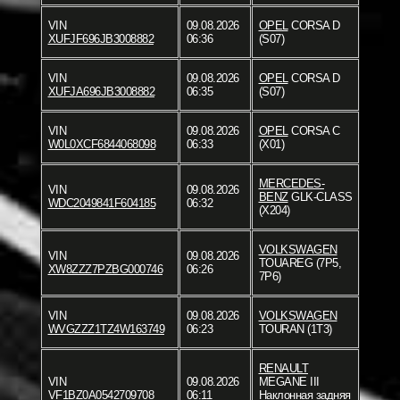
VIN
09.08.2026
OPEL
CORSA D
XUFJF696JB3008882
06:36
(S07)
VIN
09.08.2026
OPEL
CORSA D
XUFJA696JB3008882
06:35
(S07)
VIN
09.08.2026
OPEL
CORSA C
W0L0XCF6844068098
06:33
(X01)
MERCEDES-
VIN
09.08.2026
BENZ
GLK-CLASS
WDC2049841F604185
06:32
(X204)
VOLKSWAGEN
VIN
09.08.2026
TOUAREG (7P5,
XW8ZZZ7PZBG000746
06:26
7P6)
VIN
09.08.2026
VOLKSWAGEN
WVGZZZ1TZ4W163749
06:23
TOURAN (1T3)
RENAULT
VIN
09.08.2026
MEGANE III
VF1BZ0A0542709708
06:11
Наклонная задняя