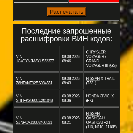
Последние запрошенные
расшифровки ВИН кодов:
CHRYSLER
VIN
09.08.2026
VOYAGER /
1C4GYN2M8YU532377
08:46
GRAND
VOYAGER III (GS)
VIN
09.08.2026
NISSAN
X-TRAIL
Z8NTANT32ES034551
08:43
(T32_)
VIN
09.08.2026
HONDA
CIVIC IX
SHHFK2860CU201048
08:36
(FK)
NISSAN
VIN
09.08.2026
QASHQAI /
SJNFCAJ10U2400831
08:21
QASHQAI +2 I
(J10, NJ10, JJ10E)