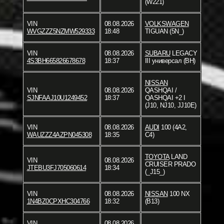
(W221)
VIN
08.08.2026
VOLKSWAGEN
WVGZZZ5NZMW529333
18:48
TIGUAN (5N_)
VIN
08.08.2026
SUBARU
LEGACY
4S3BH665826678678
18:37
III универсал (BH)
NISSAN
VIN
08.08.2026
QASHQAI /
SJNFAAJ10U1249452
18:37
QASHQAI +2 I
(J10, NJ10, JJ10E)
VIN
08.08.2026
AUDI
100 (4A2,
WAUZZZ4AZPN045308
18:35
C4)
TOYOTA
LAND
VIN
08.08.2026
CRUISER PRADO
JTEBU3FJ705060614
18:34
(_J15_)
VIN
08.08.2026
NISSAN
100 NX
1N4BZ0CPXHC304766
18:32
(B13)
VIN
08.08.2026