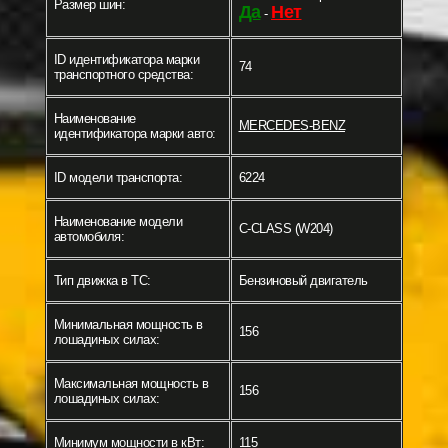
Размер шин:
Да
Нет
-
ID идентификатора марки
74
транспортного средства:
Наименование
MERCEDES-BENZ
идентификатора марки авто:
ID модели транспорта:
6224
Наименование модели
C-CLASS (W204)
автомобиля:
Тип движка в ТС:
Бензиновый двигатель
Минимальная мощность в
156
лошадиных силах:
Максимальная мощность в
156
лошадиных силах:
Минимум мощности в кВт:
115