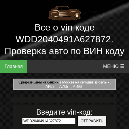
Все о vin коде
WDD2040491A627872.
Проверка авто по ВИН коду
Главная
МЕНЮ ☰
Средние цены на бензин
в Москве на сегодня: Дизель - ,
АИ92 - , АИ95 - , АИ98 -
Введите vin-код: