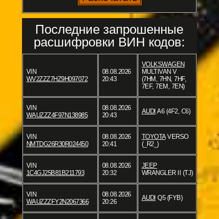
Последние запрошенные
расшифровки ВИН кодов:
VOLKSWAGEN
VIN
08.08.2026
MULTIVAN V
WV2ZZZ7HZ9H097072
20:43
(7HM, 7HN, 7HF,
7EF, 7EM, 7EN)
VIN
08.08.2026
AUDI
A6 (4F2, C6)
WAUZZZ4F97N138985
20:43
VIN
08.08.2026
TOYOTA
VERSO
NMTDG26R30R024450
20:41
(_R2_)
VIN
08.08.2026
JEEP
1C4GJ25B81B211793
20:32
WRANGLER II (TJ)
VIN
08.08.2026
AUDI
Q5 (FYB)
WAUZZZFY2N2067366
20:26