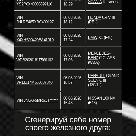
SCANIA
4 - series
YS2P6X40005599116
18:29
VIN
08.08.2026
HONDA
CR-V III
JHLRE485XBC400197
18:12
(RE_)
VIN
08.08.2026
BMW
X1 (F48)
X4XHS99420EA41019
17:24
MERCEDES-
VIN
08.08.2026
BENZ
C-CLASS
WDB2020181F566102
17:06
(W202)
RENAULT
GRAND
VIN
08.08.2026
SCÉNIC III
VF1JZ14M650687840
16:57
(JZ0/1_)
08.08.2026
NISSAN
100 NX
VIN
JN8AF5MR6CT******
16:48
(B13)
Сгенерируй себе номер
своего железного друга: