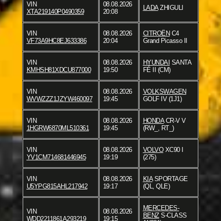
VIN
08.08.2026
LADA
ZHIGULI
XTA219140P0490359
20:08
VIN
08.08.2026
CITROËN
C4
VF73A9HC8EJ633386
20:04
Grand Picasso II
VIN
08.08.2026
HYUNDAI
SANTA
KMHSH81XDCU877000
19:50
FÉ II (CM)
VIN
08.08.2026
VOLKSWAGEN
WVWZZZ1JZYW460097
19:45
GOLF IV (1J1)
VIN
08.08.2026
HONDA
CR-V V
1HGRW6870ML510361
19:45
(RW_, RT_)
VIN
08.08.2026
VOLVO
XC90 I
YV1CM714681446945
19:19
(275)
VIN
08.08.2026
KIA
SPORTAGE
U5YPG815AHL217942
19:17
(QL, QLE)
MERCEDES-
VIN
08.08.2026
BENZ
S-CLASS
WDD2211861A293219
19:15