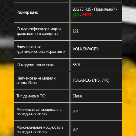
205/75 R15 - Правильно? -
Размер шин:
Да
Нет
-
ID идентификатора марки
121
транспортного средства:
Наименование
VOLKSWAGEN
идентификатора марки авто:
ID модели транспорта:
8607
Наименование модели
TOUAREG (7P5, 7P6)
автомобиля:
Тип движка в ТС:
Diesel
Минимальная мощность в
204
лошадиных силах:
Максимальная мощность в
204
лошадиных силах: