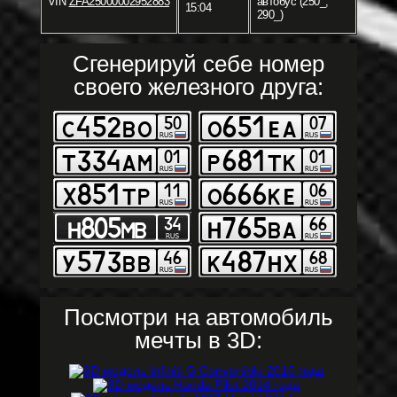
VIN
ZFA25000002952883
автобус (250_,
15:04
290_)
Сгенерируй себе номер
своего железного друга:
Посмотри на автомобиль
мечты в 3D: