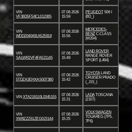
VIN
07.08.2026
PEUGEOT
508 I
VF38D5FS8CL012085
15:59
(8D_)
MERCEDES-
VIN
07.08.2026
BENZ
C-CLASS
WDD2040491A525918
15:56
(W204)
LAND ROVER
VIN
07.08.2026
RANGE ROVER
SALWR2VF4FA521145
15:49
SPORT (L494)
TOYOTA
LAND
VIN
07.08.2026
CRUISER PRADO
5TDZA3EHXAS007380
15:42
(_J15_)
07.08.2026
LADA
TOSCANA
VIN
XTA219110L0345155
15:31
(2107)
VOLKSWAGEN
VIN
07.08.2026
TOUAREG (7P5,
XW8ZZZ61ZEG023144
15:25
7P6)