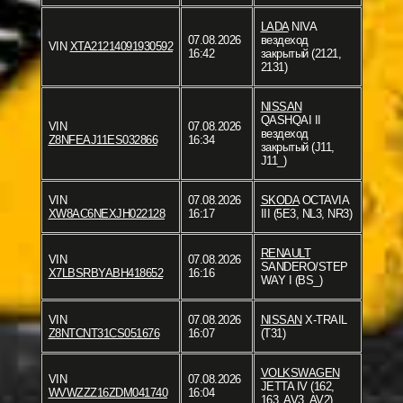
LADA
NIVA
07.08.2026
вездеход
VIN
XTA21214091930592
16:42
закрытый (2121,
2131)
NISSAN
QASHQAI II
VIN
07.08.2026
вездеход
Z8NFEAJ11ES032866
16:34
закрытый (J11,
J11_)
VIN
07.08.2026
SKODA
OCTAVIA
XW8AC6NEXJH022128
16:17
III (5E3, NL3, NR3)
RENAULT
VIN
07.08.2026
SANDERO/STEP
X7LBSRBYABH418652
16:16
WAY I (BS_)
VIN
07.08.2026
NISSAN
X-TRAIL
Z8NTCNT31CS051676
16:07
(T31)
VOLKSWAGEN
VIN
07.08.2026
JETTA IV (162,
WVWZZZ16ZDM041740
16:04
163, AV3, AV2)