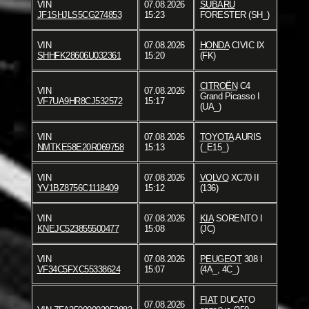
VIN
07.08.2026
SUBARU
JF1SHJLS5CG274853
15:23
FORESTER (SH_)
VIN
07.08.2026
HONDA
CIVIC IX
SHHFK28606U032361
15:20
(FK)
CITROËN
C4
VIN
07.08.2026
Grand Picasso I
VF7UA9HR8CJ532572
15:17
(UA_)
VIN
07.08.2026
TOYOTA
AURIS
NMTKE58E20R069758
15:13
(_E15_)
VIN
07.08.2026
VOLVO
XC70 II
YV1BZ8756C1118409
15:12
(136)
VIN
07.08.2026
KIA
SORENTO I
KNEJC523855500477
15:08
(JC)
VIN
07.08.2026
PEUGEOT
308 I
VF34C5FXC55338624
15:07
(4A_, 4C_)
FIAT
DUCATO
07.08.2026