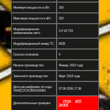
Минимум мощности в кВт:
150
Максимум мощности в кВт:
150
Модификационное
3.0 V6 TDI
наименование авто:
Модификационный номер ТС:
8428
Сколько клапанов:
4
Начали производство:
Январь 2010 года
Закончили производство:
Март 2018 года
Дата расшифровки vin кода
07.08.2026 17:36
XW8ZZZCKZMG033981:
УГОН
ДТП
Дополнительные проверки:
ЗАЛОГ