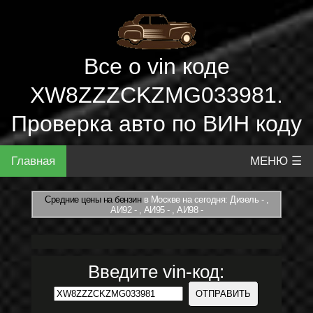
Все о vin коде
XW8ZZZCKZMG033981.
Проверка авто по ВИН коду
Главная
МЕНЮ ☰
Средние цены на бензин
в Москве на сегодня: Дизель - ,
АИ92 - , АИ95 - , АИ98 -
Введите vin-код: