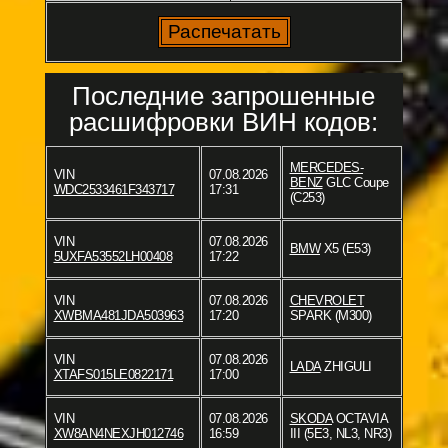
Последние запрошенные
расшифровки ВИН кодов:
MERCEDES-
VIN
07.08.2026
BENZ
GLC Coupe
WDC2533461F343717
17:31
(C253)
VIN
07.08.2026
BMW
X5 (E53)
5UXFA53552LH00408
17:22
VIN
07.08.2026
CHEVROLET
XWBMA481JDA503963
17:20
SPARK (M300)
VIN
07.08.2026
LADA
ZHIGULI
XTAFS015LE0822171
17:00
VIN
07.08.2026
SKODA
OCTAVIA
XW8AN4NEXJH012746
16:59
III (5E3, NL3, NR3)