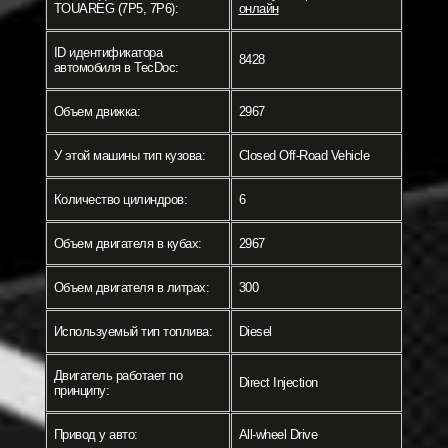
TOUAREG (7P5, 7P6):
онлайн
ID идентификатора
8428
автомобиля в TecDoc:
Объем движка:
2967
У этой машины тип кузова:
Closed Off-Road Vehicle
Количество цилиндров:
6
Объем двигателя в кубах:
2967
Объем двигателя в литрах:
300
Используемый тип топлива:
Diesel
Двигатель работает по
Direct Injection
принципу:
Привод у авто:
All-wheel Drive