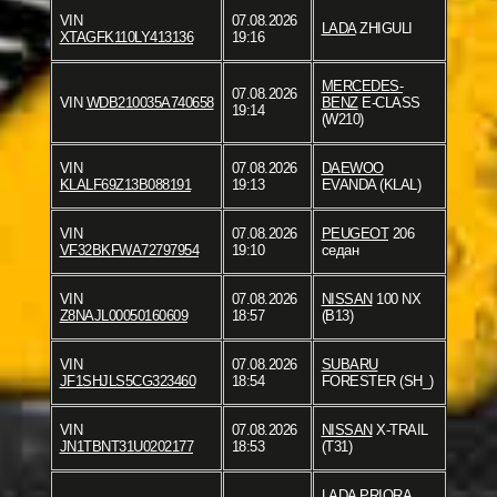
VIN
07.08.2026
LADA
ZHIGULI
XTAGFK110LY413136
19:16
MERCEDES-
07.08.2026
VIN
WDB210035A740658
BENZ
E-CLASS
19:14
(W210)
VIN
07.08.2026
DAEWOO
KLALF69Z13B088191
19:13
EVANDA (KLAL)
VIN
07.08.2026
PEUGEOT
206
VF32BKFWA72797954
19:10
седан
VIN
07.08.2026
NISSAN
100 NX
Z8NAJL00050160609
18:57
(B13)
VIN
07.08.2026
SUBARU
JF1SHJLS5CG323460
18:54
FORESTER (SH_)
VIN
07.08.2026
NISSAN
X-TRAIL
JN1TBNT31U0202177
18:53
(T31)
LADA
PRIORA