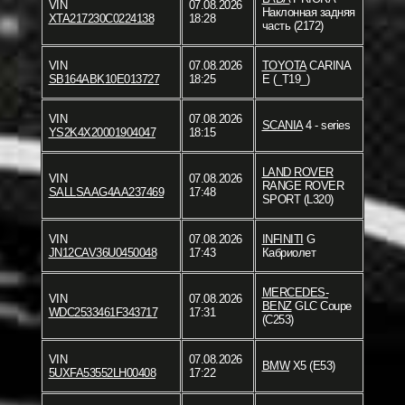
VIN
07.08.2026
Наклонная задняя
XTA217230C0224138
18:28
часть (2172)
VIN
07.08.2026
TOYOTA
CARINA
SB164ABK10E013727
18:25
E (_T19_)
VIN
07.08.2026
SCANIA
4 - series
YS2K4X20001904047
18:15
LAND ROVER
VIN
07.08.2026
RANGE ROVER
SALLSAAG4AA237469
17:48
SPORT (L320)
VIN
07.08.2026
INFINITI
G
JN12CAV36U0450048
17:43
Кабриолет
MERCEDES-
VIN
07.08.2026
BENZ
GLC Coupe
WDC2533461F343717
17:31
(C253)
VIN
07.08.2026
BMW
X5 (E53)
5UXFA53552LH00408
17:22