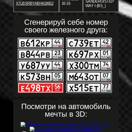
SANDERO/STEP
X7LBSRBYABH418652
16:16
WAY I (BS_)
Сгенерируй себе номер
своего железного друга:
Посмотри на автомобиль
мечты в 3D: