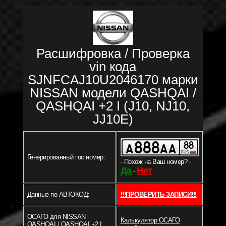
Расшифровка / Проверка
vin кода
SJNFCAJ10U2046170 марки
NISSAN модели QASHQAI /
QASHQAI +2 I (J10, NJ10,
JJ10E)
Генерированный гос номер:
- Похож на Ваш номер? -
Да
Нет
-
Данные по АВТОКОД:
!!!ПРОВЕРИТЬ ЗАПИСИ!!!
ОСАГО для NISSAN
Калькулятор ОСАГО
QASHQAI / QASHQAI +2 I