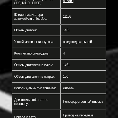
онлайн
(J10, NJ10, JJ10E):
ID идентификатора
11136
автомобиля в TecDoc:
Объем движка:
1461
У этой машины тип кузова:
вездеход закрытый
Количество цилиндров:
4
Объем двигателя в кубах:
1461
Объем двигателя в литрах:
150
Используемый тип топлива:
Дизель
Двигатель работает по
Непосредственный впрыск
принципу:
Привод на передние
Привод у авто: