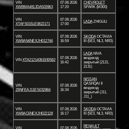
VIN
07.08.2026
CHEVROLET
XWBMA481JDA503963
17:20
SPARK (M300)
VIN
07.08.2026
LADA
ZHIGULI
XTAFS015LE0822171
17:00
VIN
07.08.2026
SKODA
OCTAVIA
XW8AN4NEXJH012746
16:59
III (5E3, NL3, NR3)
LADA
NIVA
07.08.2026
вездеход
VIN
XTA21214091930592
16:42
закрытый (2121,
2131)
NISSAN
QASHQAI II
VIN
07.08.2026
вездеход
Z8NFEAJ11ES032866
16:34
закрытый (J11,
J11_)
VIN
07.08.2026
SKODA
OCTAVIA
XW8AC6NEXJH022128
16:17
III (5E3, NL3, NR3)
RENAULT
VIN
07.08.2026