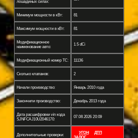
лошадиных силах:
Минимум мощности в кВт:
81
Максимум мощности в кВт:
81
Модификационное
1.5 dCi
наименование авто:
Модификационный номер ТС:
11136
Сколько клапанов:
2
Начали производство:
Январь 2010 года
Закончили производство:
Декабрь 2013 года
Дата расшифровки vin кода
07.08.2026 20:09
SJNFCAJ10U2046170:
УГОН
ДТП
Дополнительные проверки:
ЗАЛОГ