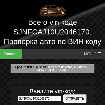
Все о vin коде
SJNFCAJ10U2046170.
Проверка авто по ВИН коду
Главная
МЕНЮ ☰
Средние цены на бензин
в Москве на сегодня: Дизель - ,
АИ92 - , АИ95 - , АИ98 -
Введите vin-код: