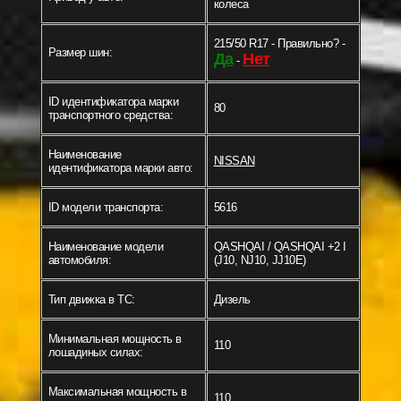
колеса
215/50 R17 - Правильно? -
Размер шин:
Да
Нет
-
ID идентификатора марки
80
транспортного средства:
Наименование
NISSAN
идентификатора марки авто:
ID модели транспорта:
5616
Наименование модели
QASHQAI / QASHQAI +2 I
автомобиля:
(J10, NJ10, JJ10E)
Тип движка в ТС:
Дизель
Минимальная мощность в
110
лошадиных силах:
Максимальная мощность в
110