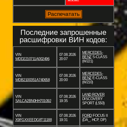
Последние запрошенные
расшифровки ВИН кодов:
MERCEDES-
VIN
07.08.2026
BENZ
S-CLASS
WDD2210711A002496
20:07
(W221)
MERCEDES-
VIN
07.08.2026
BENZ
E-CLASS
WDB2100351A740658
20:00
(W210)
LAND ROVER
VIN
07.08.2026
DISCOVERY
SALCA2BN0HH701092
19:35
SPORT (L550)
VIN
07.08.2026
FORD
FOCUS II
X9FGXXEEDG8T11188
19:31
(DA_, HCP, DP)