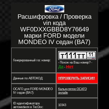
Расшифровка / Проверка
vin кода
WF0DXXGBBD8Y76649
марки FORD модели
MONDEO IV седан (BA7)
Генерированный гос номер:
- Похож на Ваш номер? -
Да
Нет
-
Данные по АВТОКОД:
!!!ПРОВЕРИТЬ ЗАПИСИ!!!
ОСАГО для FORD MONDEO
Калькулятор ОСАГО
IV седан (BA7):
онлайн
ID идентификатора
10343
автомобиля в TecDoc: