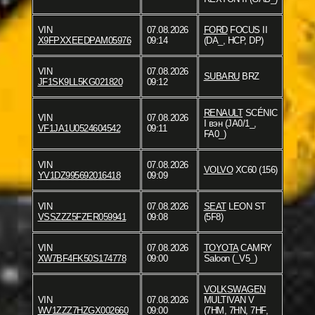
VIN
07.08.2026
FORD
FOCUS II
X9FPXXEEDPAM05976
09:14
(DA_, HCP, DP)
VIN
07.08.2026
SUBARU
BRZ
JF1SK9LL5KG021820
09:12
RENAULT
SCÉNIC
VIN
07.08.2026
I вэн (JA0/1_,
VF1JA1U0524604542
09:11
FA0_)
VIN
07.08.2026
VOLVO
XC60 (156)
YV1DZ995692016418
09:09
VIN
07.08.2026
SEAT
LEON ST
VSSZZZ5FZER059941
09:08
(5F8)
VIN
07.08.2026
TOYOTA
CAMRY
XW7BF4FK50S174778
09:00
Saloon (_V5_)
VOLKSWAGEN
VIN
07.08.2026
MULTIVAN V
WV1ZZZ7HZGX002660
09:00
(7HM, 7HN, 7HF,