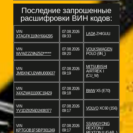
Последние запрошенные
расшифровки ВИН кодов:
VIN
07.08.2026
LADA
ZHIGULI
XTAGFK110NY664295
09:33
VIN
07.08.2026
VOLKSWAGEN
WVWZZZ9NZ5D******
09:20
POLO (9N_)
MITSUBISHI
VIN
07.08.2026
AIRTREK I
JMBXNCU2W8U000637
09:19
(CU_W)
VIN
07.08.2026
BMW
X5 (E70)
X4XZW411100C19429
09:18
VIN
07.08.2026
VOLVO
XC60 (156)
YV1DZ8256D2408377
09:17
SSANGYONG
VIN
07.08.2026
REXTON /
KPTGOB1FSBP301249
09:17
REXTON II (GAB_)