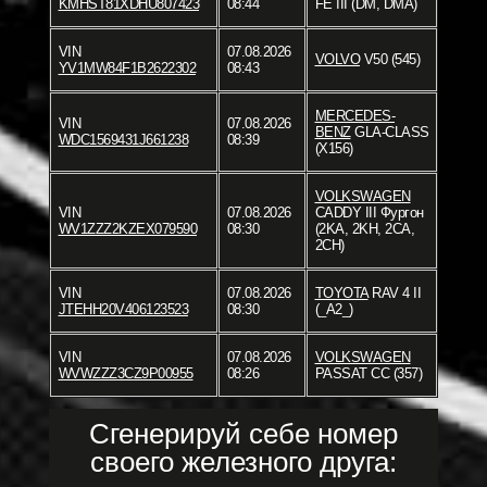
KMHST81XDHU807423
08:44
FÉ III (DM, DMA)
VIN
07.08.2026
VOLVO
V50 (545)
YV1MW84F1B2622302
08:43
MERCEDES-
VIN
07.08.2026
BENZ
GLA-CLASS
WDC1569431J661238
08:39
(X156)
VOLKSWAGEN
VIN
07.08.2026
CADDY III Фургон
WV1ZZZ2KZEX079590
08:30
(2KA, 2KH, 2CA,
2CH)
VIN
07.08.2026
TOYOTA
RAV 4 II
JTEHH20V406123523
08:30
(_A2_)
VIN
07.08.2026
VOLKSWAGEN
WVWZZZ3CZ9P00955
08:26
PASSAT CC (357)
Сгенерируй себе номер
своего железного друга: