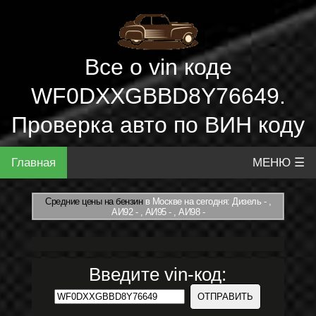
Все о vin коде
WF0DXXGBBD8Y76649.
Проверка авто по ВИН коду
Главная
МЕНЮ ☰
Средние цены на бензин
в Москве на сегодня: Дизель - ,
АИ92 - , АИ95 - , АИ98 -
Введите vin-код: