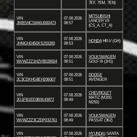
7EF, 7EM, 7EN)
MITSUBISHI
VIN
07.08.2026
LANCER VII
JMBSNCS9A6U000473
08:57
(CS_A, CT_A)
VIN
07.08.2026
HONDA
HR-V (GH)
JHMGH2450XS203280
08:53
VIN
07.08.2026
VOLKSWAGEN
WVWZZZ1HZVB029504
08:51
GOLF III (1H1)
VIN
07.08.2026
DODGE
2C3CDXHG8EH206007
08:51
AVENGER
CHEVROLET
VIN
07.08.2026
MATIZ (M200,
2G1FB1ED3B9143872
08:49
M250)
VIN
07.08.2026
VOLKSWAGEN
WVWZZZ3CZDP032761
08:49
PASSAT (362)
VIN
07.08.2026
HYUNDAI
SANTA