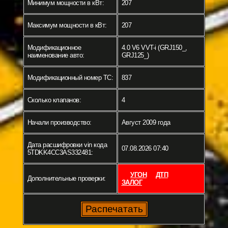
Минимум мощности в кВт:
207
Максимум мощности в кВт:
207
Модификационное
4.0 V6 VVT-i (GRJ150_,
наименование авто:
GRJ125_)
Модификационный номер ТС:
837
Сколько клапанов:
4
Начали производство:
Август 2009 года
Дата расшифровки vin кода
07.08.2026 07:40
5TDKK4CC3AS332481:
УГОН
ДТП
Дополнительные проверки:
ЗАЛОГ