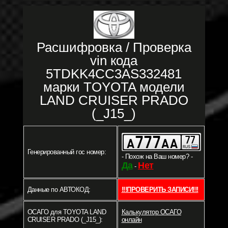
Расшифровка / Проверка
vin кода
5TDKK4CC3AS332481
марки TOYOTA модели
LAND CRUISER PRADO
(_J15_)
Генерированный гос номер:
- Похож на Ваш номер? -
Да
Нет
-
Данные по АВТОКОД:
!!!ПРОВЕРИТЬ ЗАПИСИ!!!
ОСАГО для TOYOTA LAND
Калькулятор ОСАГО
CRUISER PRADO (_J15_):
онлайн