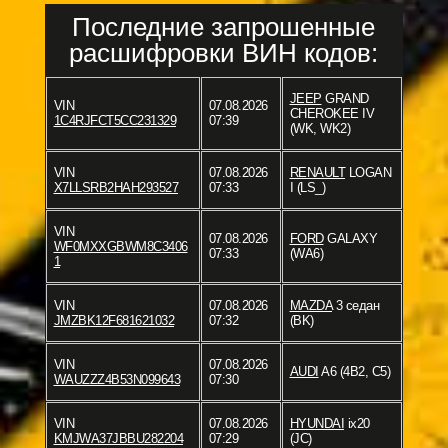
Последние запрошенные
расшифровки ВИН кодов:
JEEP
GRAND
VIN
07.08.2026
CHEROKEE IV
1C4RJFCT5CC231329
07:39
(WK, WK2)
VIN
07.08.2026
RENAULT
LOGAN
X7LLSRB2HAH293527
07:33
I (LS_)
VIN
07.08.2026
FORD
GALAXY
WF0MXXGBWM8C3406
07:33
(WA6)
1
VIN
07.08.2026
MAZDA
3 седан
JMZBK12F681621032
07:32
(BK)
VIN
07.08.2026
AUDI
A6 (4B2, C5)
WAUZZZ4B53N099643
07:30
VIN
07.08.2026
HYUNDAI
ix20
KMJWA37JBBU282204
07:29
(JC)