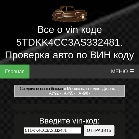
Все о vin коде
5TDKK4CC3AS332481.
Проверка авто по ВИН коду
Главная
МЕНЮ ☰
Средние цены на бензин
в Москве на сегодня: Дизель - ,
АИ92 - , АИ95 - , АИ98 -
Введите vin-код: