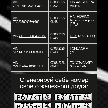
VIN
07.08.2026
NISSAN
SENTRA
Z8NBFAB1752500447
06:52
VII (B17)
FIAT
FIORINO
VIN
07.08.2026
Фургон/универсал
ZFA22500006V94901
06:48
(225_)
07.08.2026
VIN
XTA21150064282185
LADA
NOVA (2105)
06:48
VIN
07.08.2026
HONDA
CR-V III
SHSRE78708U009700
06:48
(RE_)
VIN
07.08.2026
TOYOTA
CAMRY
XW7BF4FK10S110981
06:47
Saloon (_V5_)
Сгенерируй себе номер
своего железного друга: