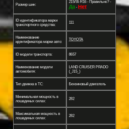
215/55 R16 - Правильно? -
Размер шин:
Да
Нет
-
ID идентификатора марки
111
транспортного средства:
Наименование
TOYOTA
идентификатора марки авто:
ID модели транспорта:
8657
Наименование модели
LAND CRUISER PRADO
автомобиля:
(_J15_)
Тип движка в ТС:
Бензиновый двигатель
Минимальная мощность в
282
лошадиных силах:
Максимальная мощность в
282
лошадиных силах: