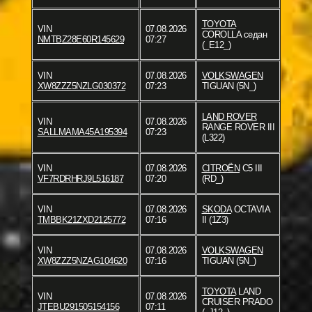
TOYOTA
VIN
07.08.2026
COROLLA седан
NMTBZ28E60R145629
07:27
(_E12_)
VIN
07.08.2026
VOLKSWAGEN
XW8ZZZ5NZLG030372
07:23
TIGUAN (5N_)
LAND ROVER
VIN
07.08.2026
RANGE ROVER III
SALLMAMA45A195394
07:23
(L322)
VIN
07.08.2026
CITROËN
C5 III
VF7RDRHRJ9L516187
07:20
(RD_)
VIN
07.08.2026
SKODA
OCTAVIA
TMBBK21ZXD2125772
07:16
II (1Z3)
VIN
07.08.2026
VOLKSWAGEN
XW8ZZZ5NZAG104620
07:16
TIGUAN (5N_)
TOYOTA
LAND
VIN
07.08.2026
CRUISER PRADO
JTEBU291505154156
07:11