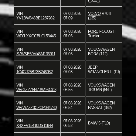
(_J12_)
VIN
07.08.2026
VOLVO
V70 III
YV1BW848BE1287982
07:09
(135)
VIN
07.08.2026
FORD
FOCUS III
WF0LXXGCBLCL53445
07:05
Turnier
VIN
07.08.2026
VOLKSWAGEN
3VWSE69M43M136911
07:05
BORA (1J2)
VIN
07.08.2026
JEEP
1C4GJ25B23B246932
07:03
WRANGLER II (TJ)
VIN
07.08.2026
VOLKSWAGEN
WVGZZZ5NZJW964408
06:55
TIGUAN (5N_)
VIN
07.08.2026
VOLKSWAGEN
WVWZZZ3CZCP044780
06:54
PASSAT (362)
VIN
07.08.2026
BMW
5 (F10)
X4XFV15410DS11944
06:52