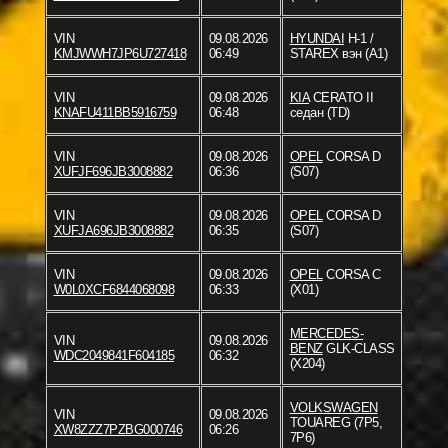
VIN
09.08.2026
HYUNDAI
H-1 /
KMJWWH7JP6U727418
06:49
STAREX вэн (A1)
VIN
09.08.2026
KIA
CERATO II
KNAFU411BB5916759
06:48
седан (TD)
VIN
09.08.2026
OPEL
CORSA D
XUFJF696JB3008882
06:36
(S07)
VIN
09.08.2026
OPEL
CORSA D
XUFJA696JB3008882
06:35
(S07)
VIN
09.08.2026
OPEL
CORSA C
W0L0XCF6844068098
06:33
(X01)
MERCEDES-
VIN
09.08.2026
BENZ
GLK-CLASS
WDC2049841F604185
06:32
(X204)
VOLKSWAGEN
VIN
09.08.2026
TOUAREG (7P5,
XW8ZZZ7PZBG000746
06:26
7P6)