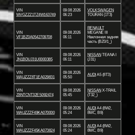
VIN
09.08.2026
VOLKSWAGEN
WVGZZZ1TZ4W163749
06:23
TOURAN (1T3)
RENAULT
VIN
09.08.2026
MEGANE III
VF1BZ0A0542709708
06:11
Наклонная задняя
часть (BZ0/1_)
VIN
09.08.2026
NISSAN
TEANA I
JN1BDUJ31U0000385
06:11
(J31)
VIN
09.08.2026
AUDI
A5 (8T3)
WAUZZZ8T1EA029831
05:50
VIN
09.08.2026
NISSAN
X-TRAIL
Z8NTCNT32ES092474
05:45
(T32_)
VIN
09.08.2026
AUDI
A4 (8W2,
WAUZZZF49KA070000
05:24
8WC, B9)
VIN
09.08.2026
AUDI
A4 (8W2,
WAUZZZF45KA073824
05:24
8WC, B9)