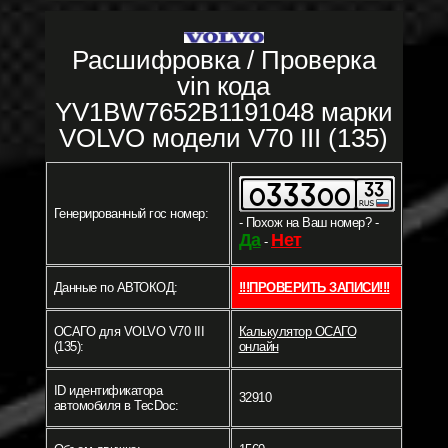
Расшифровка / Проверка
vin кода
YV1BW7652B1191048 марки
VOLVO модели V70 III (135)
Генерированный гос номер:
- Похож на Ваш номер? -
Да
Нет
-
Данные по АВТОКОД:
!!!ПРОВЕРИТЬ ЗАПИСИ!!!
ОСАГО для VOLVO V70 III
Калькулятор ОСАГО
(135):
онлайн
ID идентификатора
32910
автомобиля в TecDoc: