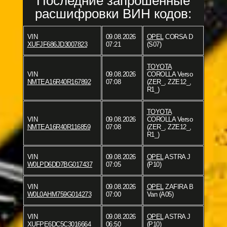
Последние запрошенные
расшифровки ВИН кодов:
VIN
09.08.2026
OPEL
CORSA D
XUFJF686JD3007823
07:21
(S07)
TOYOTA
VIN
09.08.2026
COROLLA Verso
NMTEA16R40R167892
07:08
(ZER_, ZZE12_,
R1_)
TOYOTA
VIN
09.08.2026
COROLLA Verso
NMTEA16R40R116859
07:08
(ZER_, ZZE12_,
R1_)
VIN
09.08.2026
OPEL
ASTRA J
W0LPD6DD7BG017437
07:05
(P10)
VIN
09.08.2026
OPEL
ZAFIRA B
W0L0AHM759G014273
07:00
Van (A05)
VIN
09.08.2026
OPEL
ASTRA J
XUFPE6DC5C3016664
06:50
(P10)