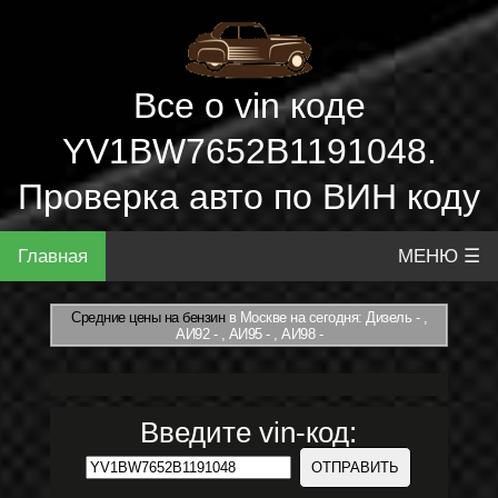
Все о vin коде
YV1BW7652B1191048.
Проверка авто по ВИН коду
Главная
МЕНЮ ☰
Средние цены на бензин
в Москве на сегодня: Дизель - ,
АИ92 - , АИ95 - , АИ98 -
Введите vin-код: