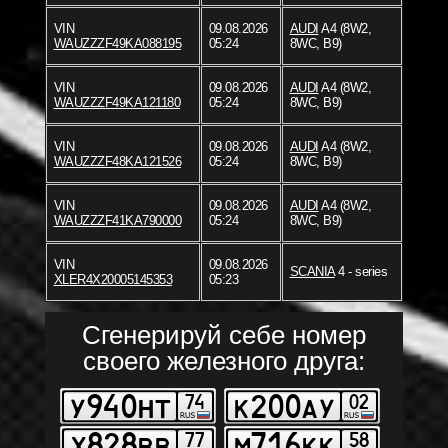
VIN
09.08.2026
AUDI
A4 (8W2,
WAUZZZF49KA088195
05:24
8WC, B9)
VIN
09.08.2026
AUDI
A4 (8W2,
WAUZZZF49KA121180
05:24
8WC, B9)
VIN
09.08.2026
AUDI
A4 (8W2,
WAUZZZF48KA121526
05:24
8WC, B9)
VIN
09.08.2026
AUDI
A4 (8W2,
WAUZZZF41KA790000
05:24
8WC, B9)
VIN
09.08.2026
SCANIA
4 - series
XLER4X20005145353
05:23
Сгенерируй себе номер
своего железного друга: