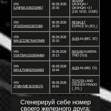
NISSAN
VIN
06.08.2026
QASHQAI /
SJNFBAJ1002318967
20:30
QASHQAI +2 I
(J10, NJ10, JJ10E)
VIN
06.08.2026
RENAULT
VF8JE0A0515972388
20:29
ESPACE III (JE0_)
VIN
06.08.2026
AUDI
A4 (8EC, B7)
WAUZZZ8E76A078485
20:16
VIN
06.08.2026
NISSAN
ALMERA
VSKTBAV10U0044484
20:13
TINO (V10)
VIN
06.08.2026
AUDI
A6 (4B2, C5)
WAULT64B62N164682
19:44
TOYOTA
LAND
VIN
06.08.2026
CRUISER PRADO
JTNBV58E30J039176
19:42
(_J15_)
Сгенерируй себе номер
своего железного друга: