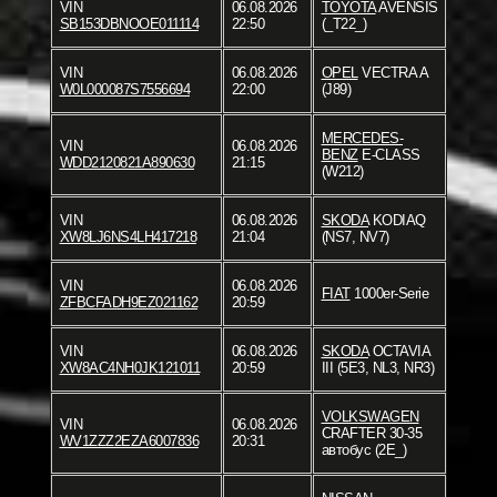
VIN
06.08.2026
TOYOTA
AVENSIS
SB153DBNOOE011114
22:50
(_T22_)
VIN
06.08.2026
OPEL
VECTRA A
W0L000087S7556694
22:00
(J89)
MERCEDES-
VIN
06.08.2026
BENZ
E-CLASS
WDD2120821A890630
21:15
(W212)
VIN
06.08.2026
SKODA
KODIAQ
XW8LJ6NS4LH417218
21:04
(NS7, NV7)
VIN
06.08.2026
FIAT
1000er-Serie
ZFBCFADH9EZ021162
20:59
VIN
06.08.2026
SKODA
OCTAVIA
XW8AC4NH0JK121011
20:59
III (5E3, NL3, NR3)
VOLKSWAGEN
VIN
06.08.2026
CRAFTER 30-35
WV1ZZZ2EZA6007836
20:31
автобус (2E_)