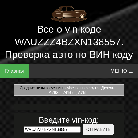
Все о vin коде
WAUZZZ4BZXN138557.
Проверка авто по ВИН коду
Главная
МЕНЮ ☰
Средние цены на бензин
в Москве на сегодня: Дизель - ,
АИ92 - , АИ95 - , АИ98 -
Введите vin-код: