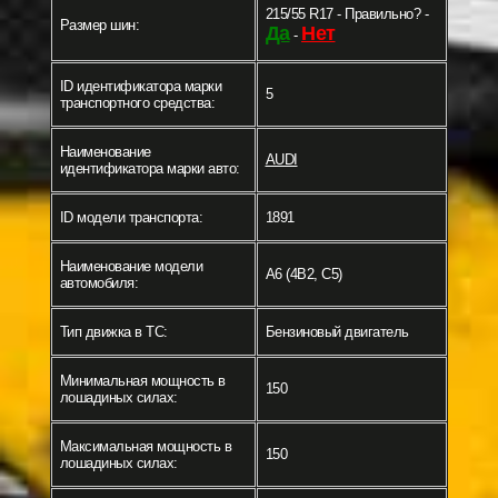
215/55 R17 - Правильно? -
Размер шин:
Да
Нет
-
ID идентификатора марки
5
транспортного средства:
Наименование
AUDI
идентификатора марки авто:
ID модели транспорта:
1891
Наименование модели
A6 (4B2, C5)
автомобиля:
Тип движка в ТС:
Бензиновый двигатель
Минимальная мощность в
150
лошадиных силах:
Максимальная мощность в
150
лошадиных силах: