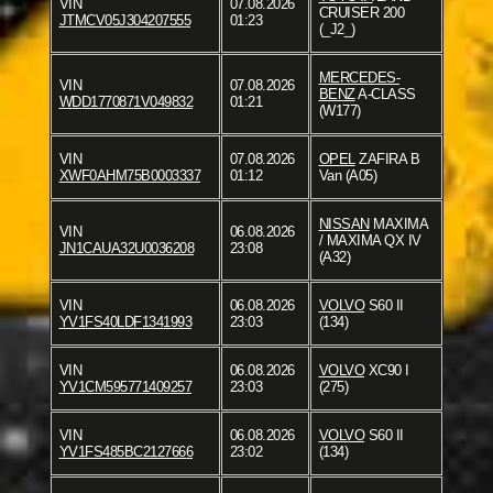
VIN
07.08.2026
CRUISER 200
JTMCV05J304207555
01:23
(_J2_)
MERCEDES-
VIN
07.08.2026
BENZ
A-CLASS
WDD1770871V049832
01:21
(W177)
VIN
07.08.2026
OPEL
ZAFIRA B
XWF0AHM75B0003337
01:12
Van (A05)
NISSAN
MAXIMA
VIN
06.08.2026
/ MAXIMA QX IV
JN1CAUA32U0036208
23:08
(A32)
VIN
06.08.2026
VOLVO
S60 II
YV1FS40LDF1341993
23:03
(134)
VIN
06.08.2026
VOLVO
XC90 I
YV1CM595771409257
23:03
(275)
VIN
06.08.2026
VOLVO
S60 II
YV1FS485BC2127666
23:02
(134)