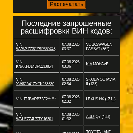
Последние запрошенные
расшифровки ВИН кодов:
VIN
07.08.2026
VOLKSWAGEN
WVWZZZ3CZBP350745
03:37
PASSAT (362)
VIN
07.08.2026
KIA
MOHAVE
KNAKN814DF5133854
03:06
VIN
07.08.2026
SKODA
OCTAVIA
XW8CA41ZXCK263530
02:54
II (1Z3)
07.08.2026
VIN
JTJBARBZ3F2******
LEXUS
NX (_Z1_)
02:32
VIN
07.08.2026
AUDI
Q7 (4LB)
WAUZZZ4L77D016301
01:32
TOYOTA
LAND