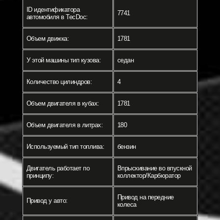
ID идентификатора
7741
автомобиля в TecDoc:
Объем движка:
1781
У этой машины тип кузова:
седан
Количество цилиндров:
4
Объем двигателя в кубах:
1781
Объем двигателя в литрах:
180
Используемый тип топлива:
бензин
Двигатель работает по
Впрыскивание во впускной
принципу:
коллектор/Карбюратор
Привод на передние
Привод у авто:
колеса