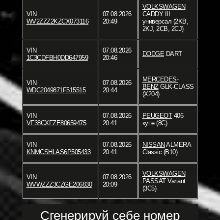
VOLKSWAGEN
VIN
07.08.2026
CADDY III
WV2ZZZ2KZCX073116
20:49
универсал (2KB,
2KJ, 2CB, 2CJ)
VIN
07.08.2026
DODGE
DART
1C3CDFBH0DD647959
20:46
MERCEDES-
VIN
07.08.2026
BENZ
GLK-CLASS
WDC2049871F515515
20:44
(X204)
VIN
07.08.2026
PEUGEOT
406
VF38CXFZE80659475
20:41
купе (8C)
VIN
07.08.2026
NISSAN
ALMERA
KNMCSHLAS6P505433
20:41
Classic (B10)
VOLKSWAGEN
VIN
07.08.2026
PASSAT Variant
WVWZZZ3CZGE206830
20:09
(3C5)
Сгенерируй себе номер