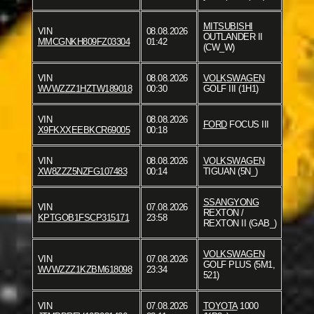
MITSUBISHI
VIN
08.08.2026
OUTLANDER II
MMCGNKH809FZ03304
01:42
(CW_W)
VIN
08.08.2026
VOLKSWAGEN
WVWZZZ1HZTW189018
00:30
GOLF III (1H1)
VIN
08.08.2026
FORD
FOCUS III
X9FKXXEEBKCR69005
00:18
VIN
08.08.2026
VOLKSWAGEN
XW8ZZZ5NZFG107483
00:14
TIGUAN (5N_)
SSANGYONG
VIN
07.08.2026
REXTON /
KPTGOB1FSCP315171
23:58
REXTON II (GAB_)
VOLKSWAGEN
VIN
07.08.2026
GOLF PLUS (5M1,
WVWZZZ1KZBM618098
23:34
521)
VIN
07.08.2026
TOYOTA
1000