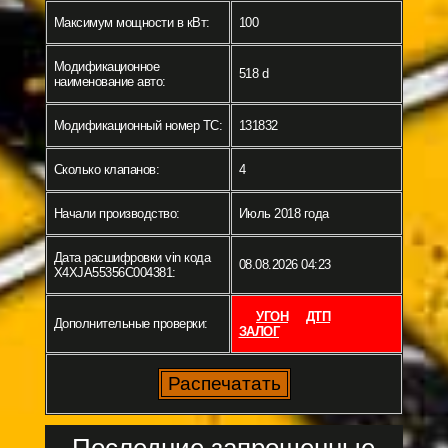
Максимум мощности в кВт:
100
Модификационное
518 d
наименование авто:
Модификационный номер ТС:
131832
Сколько клапанов:
4
Начали производство:
Июль 2018 года
Дата расшифровки vin кода
08.08.2026 04:23
X4XJA55356C004381:
УГОН
ДТП
Дополнительные проверки:
ЗАЛОГ