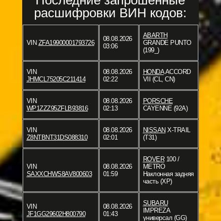
Последние запрошенные
расшифровки ВИН кодов:
ABARTH
08.08.2026
VIN
ZFA19900001793726
GRANDE PUNTO
03:06
(199_)
VIN
08.08.2026
HONDA
ACCORD
JHMCL75205C211414
02:22
VII (CL, CN)
VIN
08.08.2026
PORSCHE
WP1ZZZ95ZFLB93816
02:13
CAYENNE (92A)
VIN
08.08.2026
NISSAN
X-TRAIL
Z8NTBNT31DS088310
02:01
(T31)
ROVER
100 /
VIN
08.08.2026
METRO
SAXXCHWS8AV800603
01:59
Наклонная задняя
часть (XP)
SUBARU
VIN
08.08.2026
IMPREZA
JF1GG29602H800790
01:43
универсал (GG)