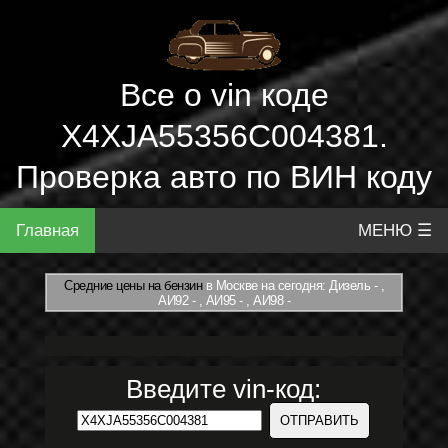
Все о vin коде
X4XJA55356C004381.
Проверка авто по ВИН коду
Главная
МЕНЮ ☰
Средние цены на бензин
в Москве на сегодня: Дизель - ,
АИ92 - , АИ95 - , АИ98 -
Введите vin-код: