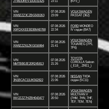
JTMDDREV10D031426
23:11
(KP3_)
VIN
07.08.2026
VOLKSWAGEN
XW8ZZZ3CZBG500263
23:09
PASSAT (362)
VIN
07.08.2026
FORD
MONDEO
X9FDXXEEBDBM40788
22:34
IV седан (BA7)
VOLKSWAGEN
VIN
07.08.2026
TOUAREG (7P5,
XW8ZZZ61ZKG016994
21:41
7P6)
TOYOTA
VIN
07.08.2026
COROLLA Saloon
NMTBB0JE20R245813
21:26
(_E18_, ZRE1_)
VIN
07.08.2026
NISSAN
TIIDA
3N1BCAC11UK562822
21:06
седан (SC11)
VOLKSWAGEN
VIN
07.08.2026
MULTIVAN V
WV2ZZZ7HZBH043477
20:50
(7HM, 7HN, 7HF,
7EF, 7EM, 7EN)