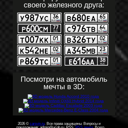
своего железного друга:
Посмотри на автомобиль
мечты в 3D:
2026 ©
carsvin.ru
. Все права защищены. Вопросы и
предложения: admin@ucob.ru. RSS:
RSS лента
. Всего