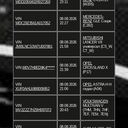
WDD2050402R027269
23:11
(W205)
MERCEDES-
VIN
08.08.2026
BENZ
GLE Coupe
WDC2923561A017052
22:27
(C292)
MITSUBISHI
VIN
08.08.2026
LANCER VII
JMBLNCS3W7U007881
21:58
универсал (CS_W,
CT_W)
OPEL
08.08.2026
VIN
W0V7H9ED9K4******
CROSSLAND X
21:39
(P17)
VIN
08.08.2026
OPEL
ASTRA H H
XUF0AHL6988009952
21:06
седан (A04)
VOLKSWAGEN
VIN
08.08.2026
MULTIVAN V
WV2ZZZ7HZ9H097072
20:43
(7HM, 7HN, 7HF,
7EF, 7EM, 7EN)
VIN
08.08.2026