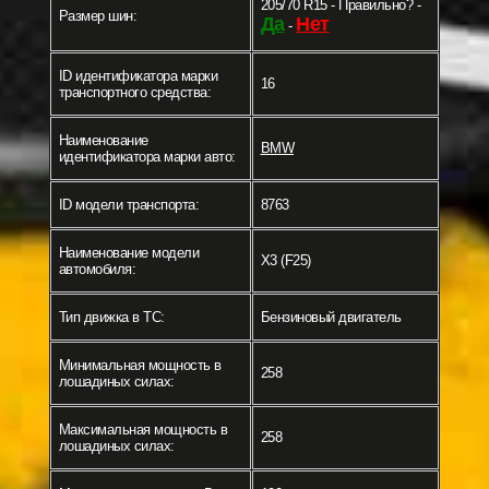
205/70 R15 - Правильно? -
Размер шин:
Да
Нет
-
ID идентификатора марки
16
транспортного средства:
Наименование
BMW
идентификатора марки авто:
ID модели транспорта:
8763
Наименование модели
X3 (F25)
автомобиля:
Тип движка в ТС:
Бензиновый двигатель
Минимальная мощность в
258
лошадиных силах:
Максимальная мощность в
258
лошадиных силах: