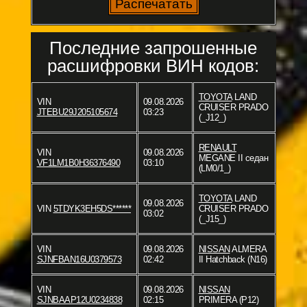
Последние запрошенные
расшифровки ВИН кодов:
TOYOTA
LAND
VIN
09.08.2026
CRUISER PRADO
JTEBU29J205105674
03:23
(_J12_)
RENAULT
VIN
09.08.2026
MEGANE II седан
VF1LM1B0H36376490
03:10
(LM0/1_)
TOYOTA
LAND
09.08.2026
VIN
5TDYK3EH5DS******
CRUISER PRADO
03:02
(_J15_)
VIN
09.08.2026
NISSAN
ALMERA
SJNFBAN16U0379573
02:42
II Hatchback (N16)
VIN
09.08.2026
NISSAN
SJNBAAP12U0234838
02:15
PRIMERA (P12)