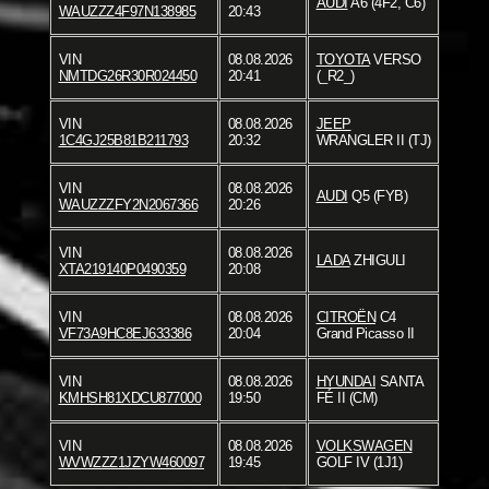
AUDI
A6 (4F2, C6)
WAUZZZ4F97N138985
20:43
VIN
08.08.2026
TOYOTA
VERSO
NMTDG26R30R024450
20:41
(_R2_)
VIN
08.08.2026
JEEP
1C4GJ25B81B211793
20:32
WRANGLER II (TJ)
VIN
08.08.2026
AUDI
Q5 (FYB)
WAUZZZFY2N2067366
20:26
VIN
08.08.2026
LADA
ZHIGULI
XTA219140P0490359
20:08
VIN
08.08.2026
CITROËN
C4
VF73A9HC8EJ633386
20:04
Grand Picasso II
VIN
08.08.2026
HYUNDAI
SANTA
KMHSH81XDCU877000
19:50
FÉ II (CM)
VIN
08.08.2026
VOLKSWAGEN
WVWZZZ1JZYW460097
19:45
GOLF IV (1J1)