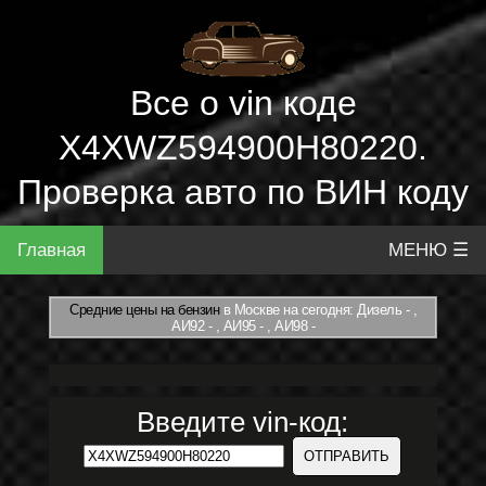
Все о vin коде
X4XWZ594900H80220.
Проверка авто по ВИН коду
Главная
МЕНЮ ☰
Средние цены на бензин
в Москве на сегодня: Дизель - ,
АИ92 - , АИ95 - , АИ98 -
Введите vin-код: