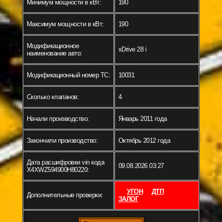
Минимум мощности в кВт:
190
Максимум мощности в кВт:
190
Модификационное
xDrive 28 i
наименование авто:
Модификационный номер ТС:
10031
Сколько клапанов:
4
Начали производство:
Январь 2011 года
Закончили производство:
Октябрь 2012 года
Дата расшифровки vin кода
09.08.2026 03:27
X4XWZ594900H80220:
УГОН
ДТП
Дополнительные проверки:
ЗАЛОГ