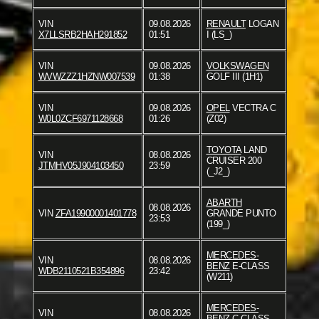
VIN
09.08.2026
RENAULT
LOGAN
X7LLSRB2HAH291852
01:51
I (LS_)
VIN
09.08.2026
VOLKSWAGEN
WVWZZZ1HZNW007539
01:38
GOLF III (1H1)
VIN
09.08.2026
OPEL
VECTRA C
W0L0ZCF6971128668
01:26
(Z02)
TOYOTA
LAND
VIN
08.08.2026
CRUISER 200
JTMHV05J904103450
23:59
(_J2_)
ABARTH
08.08.2026
VIN
ZFA19900001401778
GRANDE PUNTO
23:53
(199_)
MERCEDES-
VIN
08.08.2026
BENZ
E-CLASS
WDB2110521B354896
23:42
(W211)
MERCEDES-
VIN
08.08.2026
BENZ
C-CLASS