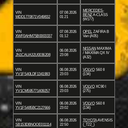
MERCEDES-
VIN
07.08.2026
BENZ
A-CLASS
WDD1770871V049832
01:21
(W177)
VIN
07.08.2026
OPEL
ZAFIRA B
XWF0AHM75B0003337
01:12
Van (A05)
NISSAN
MAXIMA
VIN
06.08.2026
/ MAXIMA QX IV
JN1CAUA32U0036208
23:08
(A32)
VIN
06.08.2026
VOLVO
S60 II
YV1FS40LDF1341993
23:03
(134)
VIN
06.08.2026
VOLVO
XC90 I
YV1CM595771409257
23:03
(275)
VIN
06.08.2026
VOLVO
S60 II
YV1FS485BC2127666
23:02
(134)
VIN
06.08.2026
TOYOTA
AVENSIS
SB153DBNOOE011114
22:50
(_T22_)