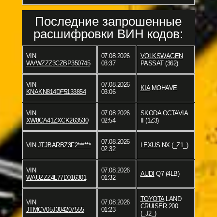
Последние запрошенные
расшифровки ВИН кодов:
VIN
07.08.2026
VOLKSWAGEN
WVWZZZ3CZBP350745
03:37
PASSAT (362)
VIN
07.08.2026
KIA
MOHAVE
KNAKN814DF5133854
03:06
VIN
07.08.2026
SKODA
OCTAVIA
XW8CA41ZXCK263530
02:54
II (1Z3)
07.08.2026
VIN
JTJBARBZ3F2******
LEXUS
NX (_Z1_)
02:32
VIN
07.08.2026
AUDI
Q7 (4LB)
WAUZZZ4L77D016301
01:32
TOYOTA
LAND
VIN
07.08.2026
CRUISER 200
JTMCV05J304207555
01:23
(_J2_)