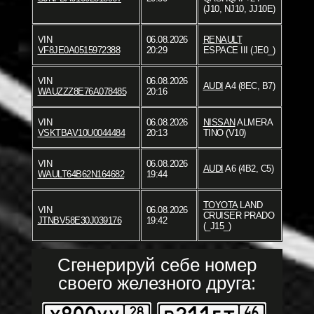
(J10, NJ10, JJ10E)
VIN
06.08.2026
RENAULT
VF8JE0A0515972388
20:29
ESPACE III (JE0_)
VIN
06.08.2026
AUDI
A4 (8EC, B7)
WAUZZZ8E76A078485
20:16
VIN
06.08.2026
NISSAN
ALMERA
VSKTBAV10U0044484
20:13
TINO (V10)
VIN
06.08.2026
AUDI
A6 (4B2, C5)
WAULT64B62N164682
19:44
TOYOTA
LAND
VIN
06.08.2026
CRUISER PRADO
JTNBV58E30J039176
19:42
(_J15_)
Сгенерируй себе номер
своего железного друга: