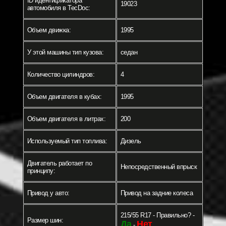
ID идентификатора
19023
автомобиля в TecDoc:
Объем движка:
1995
У этой машины тип кузова:
седан
Количество цилиндров:
4
Объем двигателя в кубах:
1995
Объем двигателя в литрах:
200
Используемый тип топлива:
Дизель
Двигатель работает по
Непосредственный впрыск
принципу:
Привод у авто:
Привод на задние колеса
215/55 R17 - Правильно? -
Размер шин:
Да
Нет
-