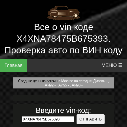
Все о vin коде
X4XNA78475B675393.
Проверка авто по ВИН коду
Главная
МЕНЮ ☰
Средние цены на бензин
в Москве на сегодня: Дизель - ,
АИ92 - , АИ95 - , АИ98 -
Введите vin-код: