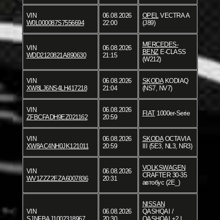
VIN
06.08.2026
OPEL
VECTRA A
W0L000087S7556694
22:00
(J89)
MERCEDES-
VIN
06.08.2026
BENZ
E-CLASS
WDD2120821A890630
21:15
(W212)
VIN
06.08.2026
SKODA
KODIAQ
XW8LJ6NS4LH417218
21:04
(NS7, NV7)
VIN
06.08.2026
FIAT
1000er-Serie
ZFBCFADH9EZ021162
20:59
VIN
06.08.2026
SKODA
OCTAVIA
XW8AC4NH0JK121011
20:59
III (5E3, NL3, NR3)
VOLKSWAGEN
VIN
06.08.2026
CRAFTER 30-35
WV1ZZZ2EZA6007836
20:31
автобус (2E_)
NISSAN
VIN
06.08.2026
QASHQAI /
SJNFBAJ1002318967
20:30
QASHQAI +2 I