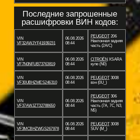
Последние запрошенные
расшифровки ВИН кодов:
PEUGEOT
206
VIN
06.08.2026
Наклонная задняя
VF32AWJYF41939231
08:44
часть (2A/C)
VIN
06.08.2026
CITROËN
XSARA
VF7N0NFUB73763819
08:44
купе (N0)
VIN
06.08.2026
PEUGEOT
3008
VF30UBHZMES246310
08:44
вэн (0U_)
PEUGEOT
306
VIN
06.08.2026
Наклонная задняя
VF37AWJZT32788650
08:44
часть (7A, 7C, N3,
N5)
VIN
06.08.2026
PEUGEOT
3008
VF3MCBHZWGS267978
08:44
SUV (M_)