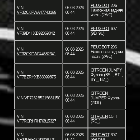
PEUGEOT
206
VIN
06.08.2026
Наклонная задняя
VF32CKFWA47743169
08:44
часть (2A/C)
VIN
06.08.2026
PEUGEOT
607
VF39D4HXB92069042
08:44
(9D, 9U)
PEUGEOT
206
VIN
06.08.2026
Наклонная задняя
VF32CKFWF44582341
08:44
часть (2A/C)
CITROËN
JUMPY
VIN
06.08.2026
Фургон (BS_, BT_,
VF7BZRHXB86099875
08:44
BY_, BZ_)
CITROËN
06.08.2026
VIN
VF7232B5215681150
JUMPER Фургон
08:44
(230L)
VIN
06.08.2026
CITROËN
C5 II
VF7RCRHRH76815327
08:44
(RC_)
VIN
06.08.2026
PEUGEOT
307
VF33HRFNC83028770
08:44
SW (3H)