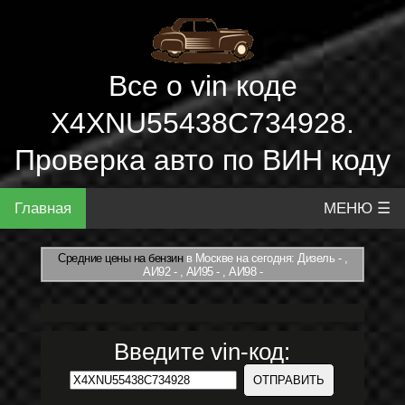
Все о vin коде
X4XNU55438C734928.
Проверка авто по ВИН коду
Главная
МЕНЮ ☰
Средние цены на бензин
в Москве на сегодня: Дизель - ,
АИ92 - , АИ95 - , АИ98 -
Введите vin-код: