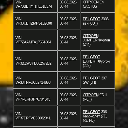
VIN
06.08.2026
CITROËN
C4
VF70BBHYHHE518374
08:44
CACTUS
VIN
06.08.2026
PEUGEOT
3008
VF30UBHZMFS132698
08:44
вэн (0U_)
CITROËN
VIN
06.08.2026
JUMPER Фургон
VF7ZAAMFA17551804
08:44
(244)
PEUGEOT
VIN
06.08.2026
EXPERT Фургон
VF3BZWJYB86257202
08:44
(222)
VIN
06.08.2026
PEUGEOT
307
VF33HNFUC82714898
08:44
SW (3H)
VIN
06.08.2026
CITROËN
C5 II
VF7RCRFJF76704345
08:44
(RC_)
PEUGEOT
306
VIN
06.08.2026
Кабриолет (7D,
VF37DRFVE33082341
08:44
N3, N5)