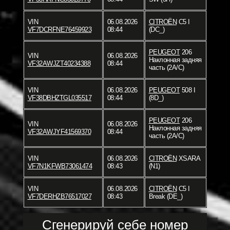
VIN
06.08.2026
CITROËN
C5 I
VF7DCRFNE76459923
08:44
(DC_)
PEUGEOT
206
VIN
06.08.2026
Наклонная задняя
VF32AWJZT40234388
08:44
часть (2A/C)
VIN
06.08.2026
PEUGEOT
508 I
VF38DBHZTGL035517
08:44
(8D_)
PEUGEOT
206
VIN
06.08.2026
Наклонная задняя
VF32AWJYF41569370
08:44
часть (2A/C)
VIN
06.08.2026
CITROËN
XSARA
VF7N1KFWB73061474
08:43
(N1)
VIN
06.08.2026
CITROËN
C5 I
VF7DERHZB76517027
08:43
Break (DE_)
Сгенерируй себе номер