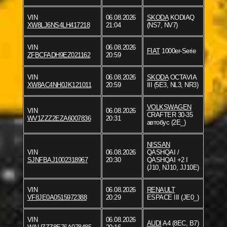
VIN
06.08.2026
SKODA
KODIAQ
XW8LJ6NS4LH417218
21:04
(NS7, NV7)
VIN
06.08.2026
FIAT
1000er-Serie
ZFBCFADH9EZ021162
20:59
VIN
06.08.2026
SKODA
OCTAVIA
XW8AC4NH0JK121011
20:59
III (5E3, NL3, NR3)
VOLKSWAGEN
VIN
06.08.2026
CRAFTER 30-35
WV1ZZZ2EZA6007836
20:31
автобус (2E_)
NISSAN
VIN
06.08.2026
QASHQAI /
SJNFBAJ1002318967
20:30
QASHQAI +2 I
(J10, NJ10, JJ10E)
VIN
06.08.2026
RENAULT
VF8JE0A0515972388
20:29
ESPACE III (JE0_)
VIN
06.08.2026
AUDI
A4 (8EC, B7)