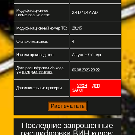
Модификационное
2.4 D / D4 AWD
наименование авто:
Модификационный номер ТС:
28145
Сколько клапанов:
4
Начали производство:
Август 2007 года
Дата расшифровки vin кода
06.08.2026 23:22
YV1BZ8756C1139183:
УГОН
ДТП
Дополнительные проверки:
ЗАЛОГ
Последние запрошенные
расшифровки ВИН кодов: