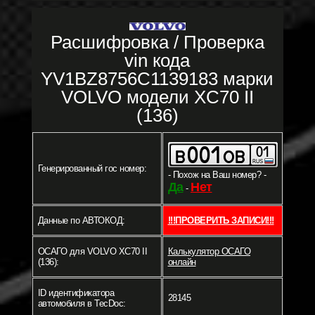
Расшифровка / Проверка
vin кода
YV1BZ8756C1139183 марки
VOLVO модели XC70 II
(136)
Генерированный гос номер:
- Похож на Ваш номер? -
Да
Нет
-
Данные по АВТОКОД:
!!!ПРОВЕРИТЬ ЗАПИСИ!!!
ОСАГО для VOLVO XC70 II
Калькулятор ОСАГО
(136):
онлайн
ID идентификатора
28145
автомобиля в TecDoc: