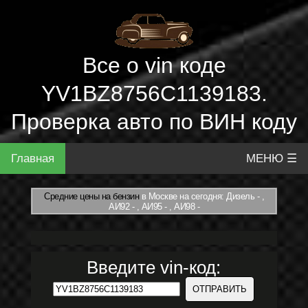
Все о vin коде
YV1BZ8756C1139183.
Проверка авто по ВИН коду
Главная
МЕНЮ ☰
Средние цены на бензин
в Москве на сегодня: Дизель - ,
АИ92 - , АИ95 - , АИ98 -
Введите vin-код: