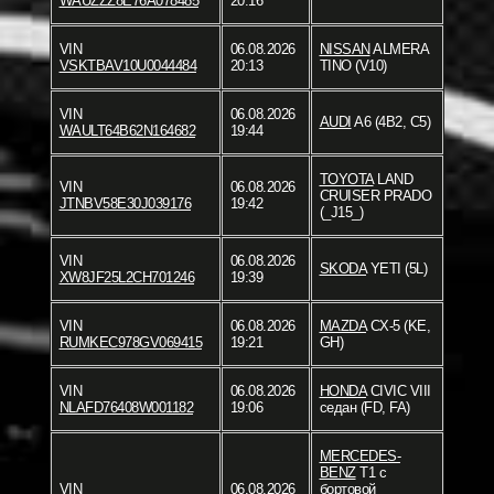
WAUZZZ8E76A078485
20:16
VIN
06.08.2026
NISSAN
ALMERA
VSKTBAV10U0044484
20:13
TINO (V10)
VIN
06.08.2026
AUDI
A6 (4B2, C5)
WAULT64B62N164682
19:44
TOYOTA
LAND
VIN
06.08.2026
CRUISER PRADO
JTNBV58E30J039176
19:42
(_J15_)
VIN
06.08.2026
SKODA
YETI (5L)
XW8JF25L2CH701246
19:39
VIN
06.08.2026
MAZDA
CX-5 (KE,
RUMKEC978GV069415
19:21
GH)
VIN
06.08.2026
HONDA
CIVIC VIII
NLAFD76408W001182
19:06
седан (FD, FA)
MERCEDES-
BENZ
T1 c
VIN
06.08.2026
бортовой