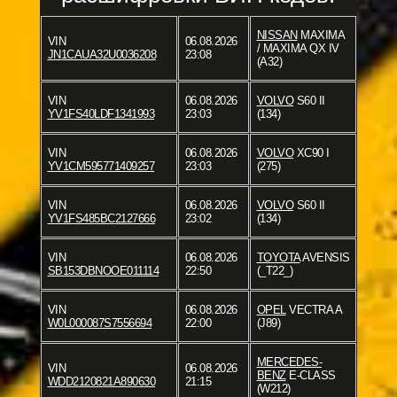
NISSAN
MAXIMA
VIN
06.08.2026
/ MAXIMA QX IV
JN1CAUA32U0036208
23:08
(A32)
VIN
06.08.2026
VOLVO
S60 II
YV1FS40LDF1341993
23:03
(134)
VIN
06.08.2026
VOLVO
XC90 I
YV1CM595771409257
23:03
(275)
VIN
06.08.2026
VOLVO
S60 II
YV1FS485BC2127666
23:02
(134)
VIN
06.08.2026
TOYOTA
AVENSIS
SB153DBNOOE011114
22:50
(_T22_)
VIN
06.08.2026
OPEL
VECTRA A
W0L000087S7556694
22:00
(J89)
MERCEDES-
VIN
06.08.2026
BENZ
E-CLASS
WDD2120821A890630
21:15
(W212)