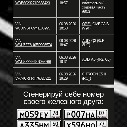
WDB6023271P358423
18:57
платформой/
ходовая часть
(602)
VIN
06.08.2026
OPEL
OMEGA B
W0L0VBP69Y1105995
18:50
(V94)
VIN
06.08.2026
AUDI
Q3 (8UB,
WAUZZZ8U6ER003574
18:47
8UG)
VIN
06.08.2026
AUDI
A6 (4F2, C6)
WAUZZZ4F38N056266
18:31
VIN
06.08.2026
CITROËN
C5 II
VF7RCRHRH76828921
18:29
(RC_)
Сгенерируй себе номер
своего железного друга: