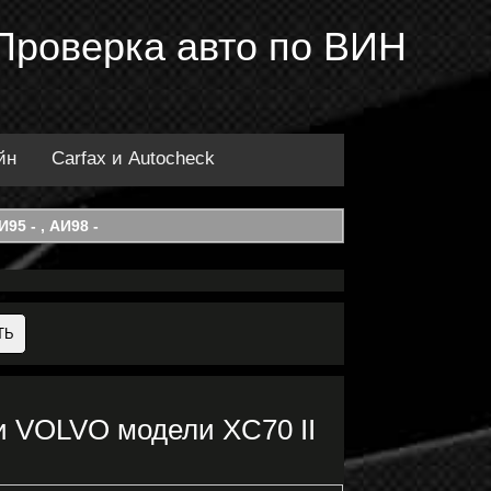
Проверка авто по ВИН
йн
Carfax и Autocheck
95 - , АИ98 -
и VOLVO модели XC70 II