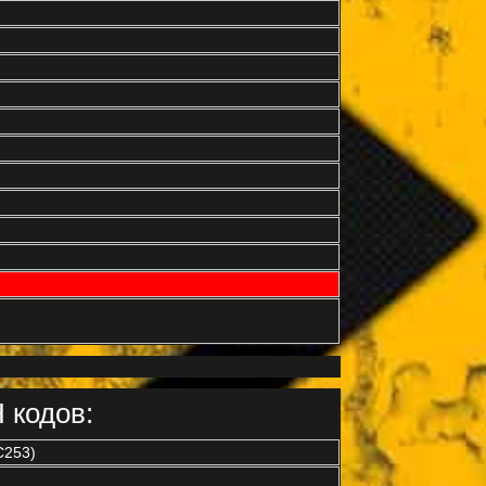
 кодов:
C253)