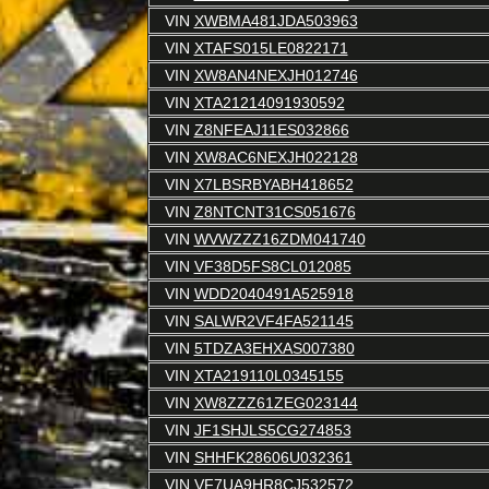
VIN
XWBMA481JDA503963
VIN
XTAFS015LE0822171
VIN
XW8AN4NEXJH012746
VIN
XTA21214091930592
VIN
Z8NFEAJ11ES032866
VIN
XW8AC6NEXJH022128
VIN
X7LBSRBYABH418652
VIN
Z8NTCNT31CS051676
VIN
WVWZZZ16ZDM041740
VIN
VF38D5FS8CL012085
VIN
WDD2040491A525918
VIN
SALWR2VF4FA521145
VIN
5TDZA3EHXAS007380
VIN
XTA219110L0345155
VIN
XW8ZZZ61ZEG023144
VIN
JF1SHJLS5CG274853
VIN
SHHFK28606U032361
VIN
VF7UA9HR8CJ532572