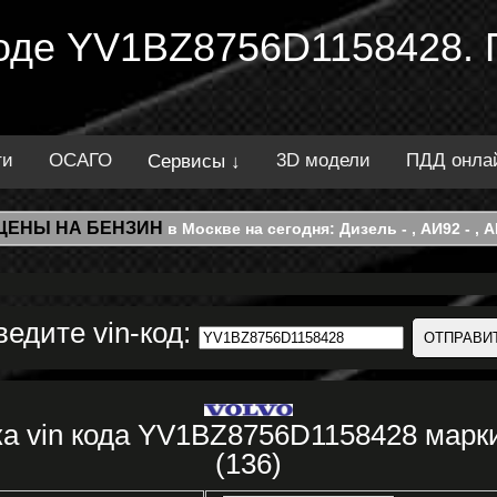
 коде YV1BZ8756D1158428. 
ти
ОСАГО
3D модели
ПДД онла
Сервисы ↓
ЦЕНЫ НА БЕНЗИН
в Москве на сегодня: Дизель - , АИ92 - , АИ
ведите vin-код:
а vin кода YV1BZ8756D1158428 марк
(136)