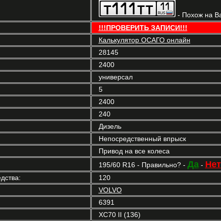
- Похож на В
!!!ПРОВЕРИТЬ ЗАПИСИ!!!
Калькулятор ОСАГО онлайн
28145
2400
универсал
5
2400
240
Дизель
Непосредственный впрыск
Привод на все колеса
Да
Нет
195/60 R16 - Правильно? -
-
дства:
120
VOLVO
6391
XC70 II (136)