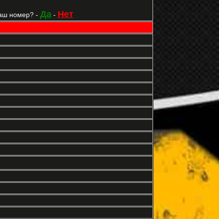
Да
Нет
аш номер? -
-