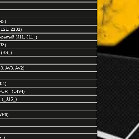
R3)
121, 2131)
рытый (J11, J11_)
R3)
(BS_)
3, AV3, AV2)
04)
ORT (L494)
(_J15_)
7P6)
A_)