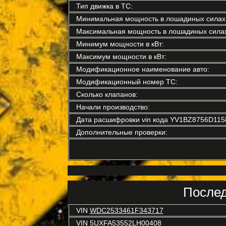
Тип движка в ТС:
Минимальная мощность в лошадиных силах
Максимальная мощность в лошадиных силах
Минимум мощности в кВт:
Максимум мощности в кВт:
Модификационное наименование авто:
Модификационный номер ТС:
Сколько клапанов:
Начали производство:
Дата расшифровки vin кода YV1BZ8756D115
Дополнительные проверки:
Послед
VIN
WDC2533461F343717
VIN
5UXFA53552LH00408