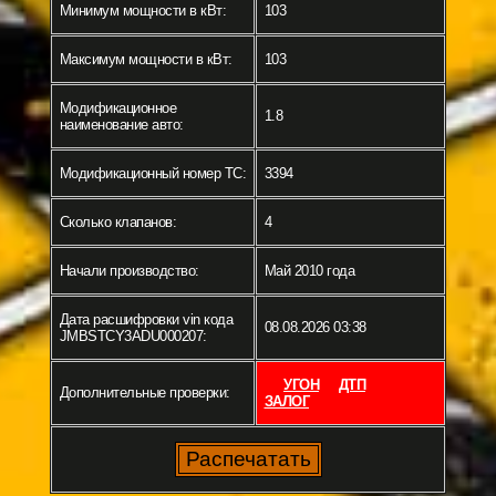
Минимум мощности в кВт:
103
Максимум мощности в кВт:
103
Модификационное
1.8
наименование авто:
Модификационный номер ТС:
3394
Сколько клапанов:
4
Начали производство:
Май 2010 года
Дата расшифровки vin кода
08.08.2026 03:38
JMBSTCY3ADU000207:
УГОН
ДТП
Дополнительные проверки:
ЗАЛОГ