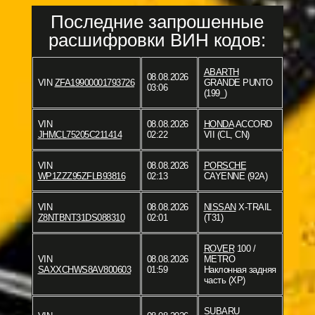
Последние запрошенные
расшифровки ВИН кодов:
ABARTH
08.08.2026
VIN
ZFA19900001793726
GRANDE PUNTO
03:06
(199_)
VIN
08.08.2026
HONDA
ACCORD
JHMCL75205C211414
02:22
VII (CL, CN)
VIN
08.08.2026
PORSCHE
WP1ZZZ95ZFLB93816
02:13
CAYENNE (92A)
VIN
08.08.2026
NISSAN
X-TRAIL
Z8NTBNT31DS088310
02:01
(T31)
ROVER
100 /
VIN
08.08.2026
METRO
SAXXCHWS8AV800603
01:59
Наклонная задняя
часть (XP)
SUBARU