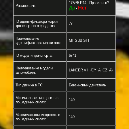
175/65 R14 - Правильно? -
Размер шин:
Да
Нет
-
ID идентификатора марки
77
транспортного средства:
Наименование
MITSUBISHI
идентификатора марки авто:
ID модели транспорта:
6741
Наименование модели
LANCER VIII (CY_A, CZ_A)
автомобиля:
Тип движка в ТС:
Бензиновый двигатель
Минимальная мощность в
140
лошадиных силах:
Максимальная мощность в
140
лошадиных силах: