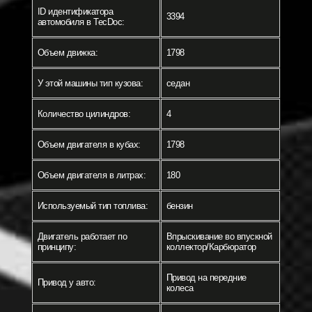
ID идентификатора
3394
автомобиля в TecDoc:
Объем движка:
1798
У этой машины тип кузова:
седан
Количество цилиндров:
4
Объем двигателя в кубах:
1798
Объем двигателя в литрах:
180
Используемый тип топлива:
бензин
Двигатель работает по
Впрыскивание во впускной
принципу:
коллектор/Карбюратор
Привод на передние
Привод у авто:
колеса