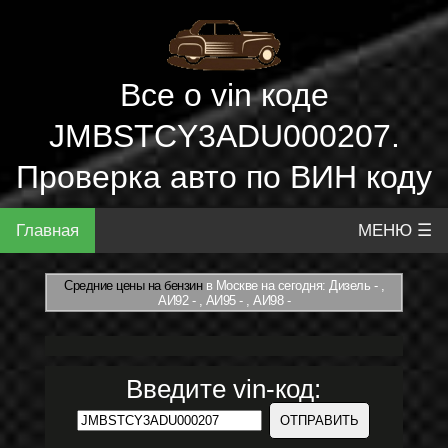
Все о vin коде
JMBSTCY3ADU000207.
Проверка авто по ВИН коду
Главная
МЕНЮ ☰
Средние цены на бензин
в Москве на сегодня: Дизель - ,
АИ92 - , АИ95 - , АИ98 -
Введите vin-код: