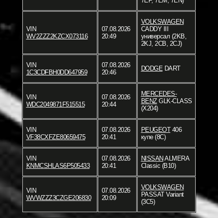
7EF, 7EM, 7EN)
VOLKSWAGEN
VIN
07.08.2026
CADDY III
WV2ZZZ2KZCX073116
20:49
универсал (2KB,
2KJ, 2CB, 2CJ)
VIN
07.08.2026
DODGE
DART
1C3CDFBH0DD647959
20:46
MERCEDES-
VIN
07.08.2026
BENZ
GLK-CLASS
WDC2049871F515515
20:44
(X204)
VIN
07.08.2026
PEUGEOT
406
VF38CXFZE80659475
20:41
купе (8C)
VIN
07.08.2026
NISSAN
ALMERA
KNMCSHLAS6P505433
20:41
Classic (B10)
VOLKSWAGEN
VIN
07.08.2026
PASSAT Variant
WVWZZZ3CZGE206830
20:09
(3C5)