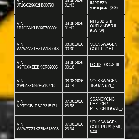
VIN
08.08.2026
IMPREZA
JF1GG29602H800790
01:43
универсал (GG)
MITSUBISHI
VIN
08.08.2026
OUTLANDER II
MMCGNKH809FZ03304
01:42
(CW_W)
VIN
08.08.2026
VOLKSWAGEN
WVWZZZ1HZTW189018
00:30
GOLF III (1H1)
VIN
08.08.2026
FORD
FOCUS III
X9FKXXEEBKCR69005
00:18
VIN
08.08.2026
VOLKSWAGEN
XW8ZZZ5NZFG107483
00:14
TIGUAN (5N_)
SSANGYONG
VIN
07.08.2026
REXTON /
KPTGOB1FSCP315171
23:58
REXTON II (GAB_)
VOLKSWAGEN
VIN
07.08.2026
GOLF PLUS (5M1,
WVWZZZ1KZBM618098
23:34
521)