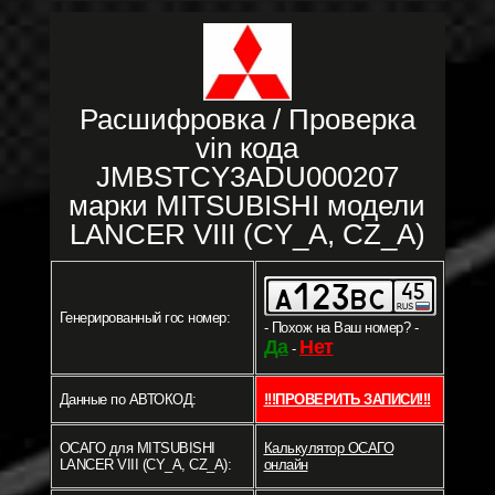
Расшифровка / Проверка
vin кода
JMBSTCY3ADU000207
марки MITSUBISHI модели
LANCER VIII (CY_A, CZ_A)
Генерированный гос номер:
- Похож на Ваш номер? -
Да
Нет
-
Данные по АВТОКОД:
!!!ПРОВЕРИТЬ ЗАПИСИ!!!
ОСАГО для MITSUBISHI
Калькулятор ОСАГО
LANCER VIII (CY_A, CZ_A):
онлайн