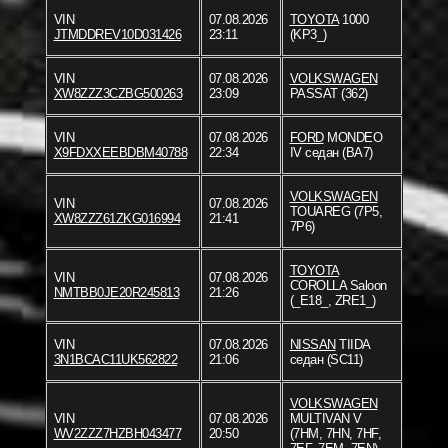
VIN
07.08.2026
TOYOTA
1000
JTMDDREV10D031426
23:11
(KP3_)
VIN
07.08.2026
VOLKSWAGEN
XW8ZZZ3CZBG500263
23:09
PASSAT (362)
VIN
07.08.2026
FORD
MONDEO
X9FDXXEEBDBM40788
22:34
IV седан (BA7)
VOLKSWAGEN
VIN
07.08.2026
TOUAREG (7P5,
XW8ZZZ61ZKG016994
21:41
7P6)
TOYOTA
VIN
07.08.2026
COROLLA Saloon
NMTBB0JE20R245813
21:26
(_E18_, ZRE1_)
VIN
07.08.2026
NISSAN
TIIDA
3N1BCAC11UK562822
21:06
седан (SC11)
VOLKSWAGEN
VIN
07.08.2026
MULTIVAN V
WV2ZZZ7HZBH043477
20:50
(7HM, 7HN, 7HF,