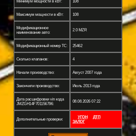
Минимум мощности в кВт:
108
Максимум мощности в кВт:
108
Модификационное
2.0 MZR
наименование авто:
Модификационный номер ТС:
25462
Сколько клапанов:
4
Начали производство:
Август 2007 года
Закончили производство:
Июль 2013 года
Дата расшифровки vin кода
08.08.2026 07:22
JMZGH14F701156796:
УГОН
ДТП
Дополнительные проверки:
ЗАЛОГ