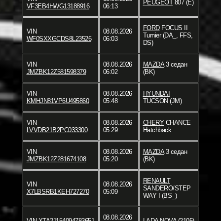
PEUGEOT
807 (E)
VF3EB4HWG13188916
06:13
FORD
FOCUS II
VIN
08.08.2026
Turnier (DA_, FFS,
WF0SXXGCDS8L23526
06:03
DS)
VIN
08.08.2026
MAZDA
3 седан
JMZBK12Z581598379
06:02
(BK)
VIN
08.08.2026
HYUNDAI
KMHJN81VP6U495860
05:48
TUCSON (JM)
VIN
08.08.2026
CHERY
CHANCE
LVVDB21B2PC033300
05:29
Hatchback
VIN
08.08.2026
MAZDA
3 седан
JMZBK12Z281674108
05:20
(BK)
RENAULT
VIN
08.08.2026
SANDERO/STEP
X7LBSRB1KEH727270
05:09
WAY I (BS_)
08.08.2026
VIN
XTA21154094783651
LADA
NOVA (2105)