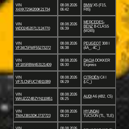
VIN
08.08.2026
BMW
X5 (F15,
X4XKT294200K21734
06:42
F85)
MERCEDES-
VIN
08.08.2026
BENZ
B-CLASS
WDD2452071J124770
06:39
(W245)
VIN
08.08.2026
PEUGEOT
308 I
VF34C5FWF55273272
06:38
(4A_, 4C_)
VIN
08.08.2026
DACIA
DOKKER
VF18SRBW453121409
06:30
Express
VIN
08.08.2026
CITROËN
C4 I
VF7LCNFUC74911089
06:29
(LC_)
VIN
08.08.2026
AUDI
A6 (4B2, C5)
WAUZZZ4BZYN110851
06:25
VIN
08.08.2026
HYUNDAI
TMAJ3813DKJ737723
06:23
TUCSON (TL, TLE)
VIN
08.08.2026