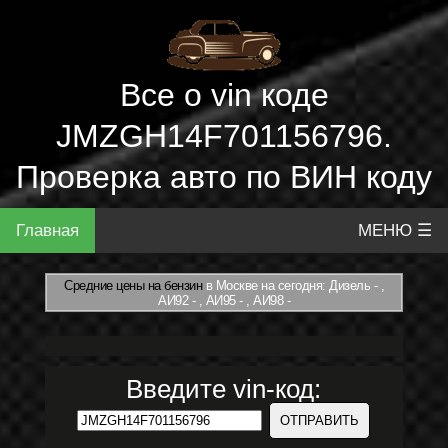
Все о vin коде
JMZGH14F701156796.
Проверка авто по ВИН коду
Главная
МЕНЮ ☰
Средние цены на бензин
в Москве на сегодня: Дизель - ,
АИ92 - , АИ95 - , АИ98 -
Введите vin-код: