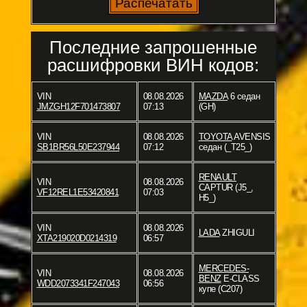
Последние запрошенные
расшифровки ВИН кодов:
VIN
08.08.2026
MAZDA
6 седан
JMZGH12F701473807
07:13
(GH)
VIN
08.08.2026
TOYOTA
AVENSIS
SB1BR56L50E237944
07:12
седан (_T25_)
RENAULT
VIN
08.08.2026
CAPTUR (J5_,
VF12REL1E53420841
07:03
H5_)
VIN
08.08.2026
LADA
ZHIGULI
XTA219020D0214319
06:57
MERCEDES-
VIN
08.08.2026
BENZ
E-CLASS
WDD2073341F247043
06:56
купе (C207)