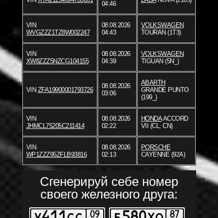
04:46
VIN
08.08.2026
VOLKSWAGEN
WVGZZZ1TZ8W002247
04:43
TOURAN (1T3)
VIN
08.08.2026
VOLKSWAGEN
XW8ZZZ5NZCG104155
04:39
TIGUAN (5N_)
ABARTH
08.08.2026
VIN
ZFA19900001793726
GRANDE PUNTO
03:06
(199_)
VIN
08.08.2026
HONDA
ACCORD
JHMCL75205C211414
02:22
VII (CL, CN)
VIN
08.08.2026
PORSCHE
WP1ZZZ95ZFLB93816
02:13
CAYENNE (92A)
Сгенерируй себе номер
своего железного друга: