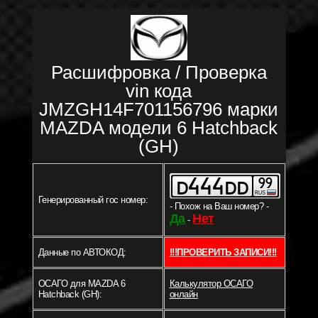
Расшифровка / Проверка
vin кода
JMZGH14F701156796 марки
MAZDA модели 6 Hatchback
(GH)
Генерированный гос номер:
- Похож на Ваш номер? -
Да
Нет
-
Данные по АВТОКОД:
!!!ПРОВЕРИТЬ ЗАПИСИ!!!
ОСАГО для MAZDA 6
Калькулятор ОСАГО
Hatchback (GH):
онлайн