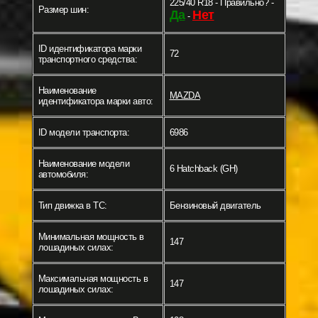
225/40 R18 - Правильно? -
Размер шин:
Да
Нет
-
ID идентификатора марки
72
транспортного средства:
Наименование
MAZDA
идентификатора марки авто:
ID модели транспорта:
6986
Наименование модели
6 Hatchback (GH)
автомобиля:
Тип движка в ТС:
Бензиновый двигатель
Минимальная мощность в
147
лошадиных силах:
Максимальная мощность в
147
лошадиных силах: