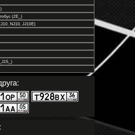
)
обус (2E_)
J10, NJ10, JJ10E)
J15_)
руга:
: