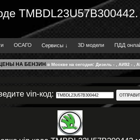
 коде TMBDL23U57B300442.
ти
ОСАГО
3D модели
ПДД онла
Сервисы ↓
ЦЕНЫ НА БЕНЗИН
в Москве на сегодня: Дизель - , АИ92 - , АИ
ведите vin-код: