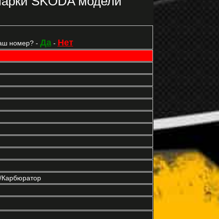
марки SKODA модели
Да
Нет
аш номер? -
-
р/Карбюратор