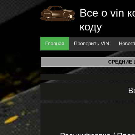
Все о vin
коду
Главная
Проверить VIN
Новос
СРЕДНИЕ 
В