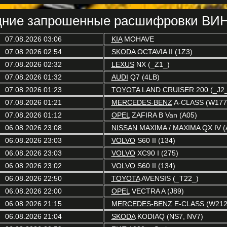
ние запрошенные расшифровки ВИН
07.08.2026 03:06
KIA
MOHAVE
07.08.2026 02:54
SKODA
OCTAVIA II (1Z3)
07.08.2026 02:32
LEXUS
NX (_Z1_)
07.08.2026 01:32
AUDI
Q7 (4LB)
07.08.2026 01:23
TOYOTA
LAND CRUISER 200 (_J2_
07.08.2026 01:21
MERCEDES-BENZ
A-CLASS (W177
07.08.2026 01:12
OPEL
ZAFIRA B Van (A05)
06.08.2026 23:08
NISSAN
MAXIMA / MAXIMA QX IV (
06.08.2026 23:03
VOLVO
S60 II (134)
06.08.2026 23:03
VOLVO
XC90 I (275)
06.08.2026 23:02
VOLVO
S60 II (134)
06.08.2026 22:50
TOYOTA
AVENSIS (_T22_)
06.08.2026 22:00
OPEL
VECTRA A (J89)
06.08.2026 21:15
MERCEDES-BENZ
E-CLASS (W212
06.08.2026 21:04
SKODA
KODIAQ (NS7, NV7)