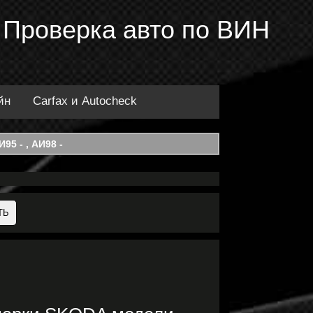
 Проверка авто по ВИН
йн
Carfax и Autocheck
95 - , АИ98 -