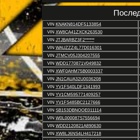
Послед
VIN
KNAKN814DF5133854
VIN
XW8CA41ZXCK263530
VIN
JTJBARBZ3F2******
VIN
WAUZZZ4L77D016301
VIN
JTMCV05J304207555
VIN
WDD1770871V049832
VIN
XWF0AHM75B0003337
VIN
JN1CAUA32U0036208
VIN
YV1FS40LDF1341993
VIN
YV1CM595771409257
VIN
YV1FS485BC2127666
VIN
SB153DBNOOE011114
VIN
W0L000087S7556694
VIN
WDD2120821A890630
VIN
XW8LJ6NS4LH417218