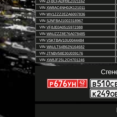
VIN
ZFBCFADH9EZ021162
VIN
XW8AC4NH0JK121011
VIN
WV1ZZZ2EZA6007836
VIN
SJNFBAJ1002318967
VIN
VF8JE0A0515972388
VIN
WAUZZZ8E76A078485
VIN
VSKTBAV10U0044484
VIN
WAULT64B62N164682
VIN
JTNBV58E30J039176
VIN
XW8JF25L2CH701246
Сген