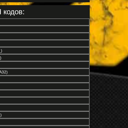
 кодов:
)
)
A32)
)