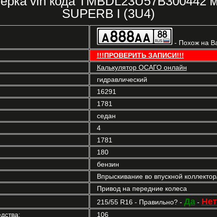
верка vin кода TMBDL23U57B300442 
SUPERB I (3U4)
- Похож на В
!!!ПРОВЕРИТЬ ЗАПИСИ!!!
Калькулятор ОСАГО онлайн
гидравлический
16291
1781
седан
4
1781
180
бензин
Впрыскивание во впускной коллекто
Привод на передние колеса
Да
Нет
215/55 R16 - Правильно? -
-
дства:
106