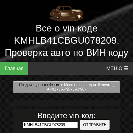
Все о vin коде
KMHLB41CBGU078209.
Проверка авто по ВИН коду
Главная
МЕНЮ ☰
Средние цены на бензин
в Москве на сегодня: Дизель - ,
АИ92 - , АИ95 - , АИ98 -
Введите vin-код: