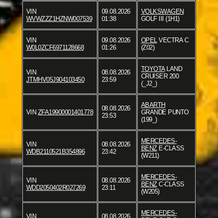
VIN
09.08.2026
VOLKSWAGEN
WVWZZZ1HZNW007539
01:38
GOLF III (1H1)
VIN
09.08.2026
OPEL
VECTRA C
W0L0ZCF6971128668
01:26
(Z02)
TOYOTA
LAND
VIN
08.08.2026
CRUISER 200
JTMHV05J904103450
23:59
(_J2_)
ABARTH
08.08.2026
VIN
ZFA19900001401778
GRANDE PUNTO
23:53
(199_)
MERCEDES-
VIN
08.08.2026
BENZ
E-CLASS
WDB2110521B354896
23:42
(W211)
MERCEDES-
VIN
08.08.2026
BENZ
C-CLASS
WDD2050402R027269
23:11
(W205)
MERCEDES-
VIN
08.08.2026