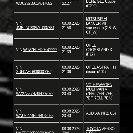
BENZ
GLE Coupe
WDC2923561A017052
22:27
(C292)
MITSUBISHI
VIN
08.08.2026
LANCER VII
JMBLNCS3W7U007881
21:58
универсал (CS_W,
CT_W)
OPEL
08.08.2026
VIN
W0V7H9ED9K4******
CROSSLAND X
21:39
(P17)
VIN
08.08.2026
OPEL
ASTRA H H
XUF0AHL6988009952
21:06
седан (A04)
VOLKSWAGEN
VIN
08.08.2026
MULTIVAN V
WV2ZZZ7HZ9H097072
20:43
(7HM, 7HN, 7HF,
7EF, 7EM, 7EN)
VIN
08.08.2026
AUDI
A6 (4F2, C6)
WAUZZZ4F97N138985
20:43
VIN
08.08.2026
TOYOTA
VERSO