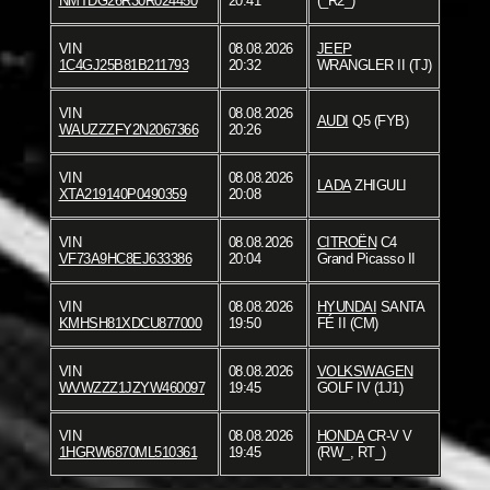
NMTDG26R30R024450
20:41
(_R2_)
VIN
08.08.2026
JEEP
1C4GJ25B81B211793
20:32
WRANGLER II (TJ)
VIN
08.08.2026
AUDI
Q5 (FYB)
WAUZZZFY2N2067366
20:26
VIN
08.08.2026
LADA
ZHIGULI
XTA219140P0490359
20:08
VIN
08.08.2026
CITROËN
C4
VF73A9HC8EJ633386
20:04
Grand Picasso II
VIN
08.08.2026
HYUNDAI
SANTA
KMHSH81XDCU877000
19:50
FÉ II (CM)
VIN
08.08.2026
VOLKSWAGEN
WVWZZZ1JZYW460097
19:45
GOLF IV (1J1)
VIN
08.08.2026
HONDA
CR-V V
1HGRW6870ML510361
19:45
(RW_, RT_)