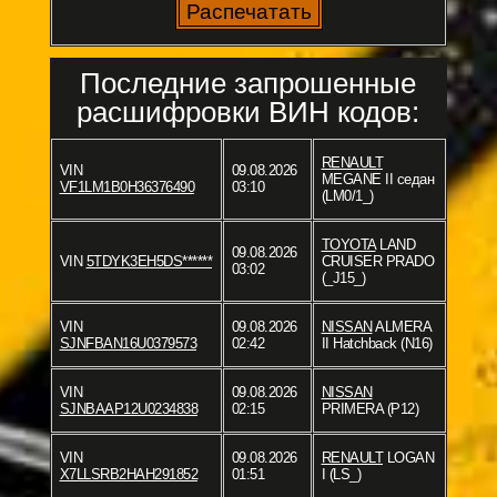
Последние запрошенные
расшифровки ВИН кодов:
RENAULT
VIN
09.08.2026
MEGANE II седан
VF1LM1B0H36376490
03:10
(LM0/1_)
TOYOTA
LAND
09.08.2026
VIN
5TDYK3EH5DS******
CRUISER PRADO
03:02
(_J15_)
VIN
09.08.2026
NISSAN
ALMERA
SJNFBAN16U0379573
02:42
II Hatchback (N16)
VIN
09.08.2026
NISSAN
SJNBAAP12U0234838
02:15
PRIMERA (P12)
VIN
09.08.2026
RENAULT
LOGAN
X7LLSRB2HAH291852
01:51
I (LS_)