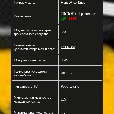
Привод у авто:
Front Wheel Drive
215/45 R17 - Правильно? -
Размер шин:
Да
Нет
-
ID идентификатора марки
183
транспортного средства:
Наименование
HYUNDAI
идентификатора марки авто:
ID модели транспорта:
10446
Наименование модели
i40 (VF)
автомобиля:
Тип движка в ТС:
Petrol Engine
Минимальная мощность в
135
лошадиных силах:
Максимальная мощность в