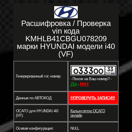
Расшифровка / Проверка
vin кода
KMHLB41CBGU078209
марки HYUNDAI модели i40
(VF)
Генерированный гос номер:
- Похож на Ваш номер? -
Да
Нет
-
Данные по АВТОКОД:
!!!ПРОВЕРИТЬ ЗАПИСИ!!!
ОСАГО для HYUNDAI i40
Калькулятор ОСАГО
(VF):
онлайн
Осевая конфигурация:
NULL