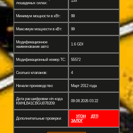
135
лошадиных силах:
Минимум мощности в кВт:
99
Максимум мощности в кВт:
99
Модификационное
1.6 GDI
наименование авто:
Модификационный номер ТС:
55572
Сколько клапанов:
4
Начали производство:
Март 2012 года
Дата расшифровки vin кода
09.08.2026 03:22
KMHLB41CBGU078209:
УГОН
ДТП
Дополнительные проверки:
ЗАЛОГ