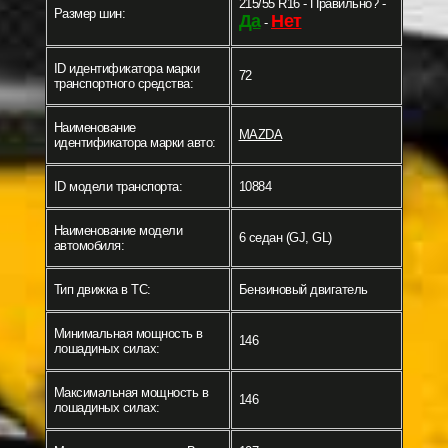
215/55 R16 - Правильно? -
Размер шин:
Да
Нет
-
ID идентификатора марки
72
транспортного средства:
Наименование
MAZDA
идентификатора марки авто:
ID модели транспорта:
10884
Наименование модели
6 седан (GJ, GL)
автомобиля:
Тип движка в ТС:
Бензиновый двигатель
Минимальная мощность в
146
лошадиных силах:
Максимальная мощность в
146
лошадиных силах: