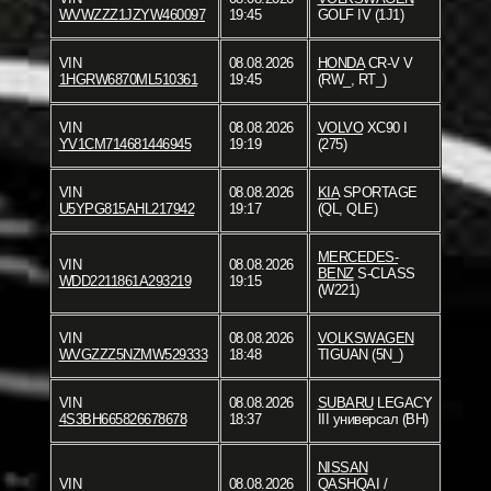
WVWZZZ1JZYW460097
19:45
GOLF IV (1J1)
VIN
08.08.2026
HONDA
CR-V V
1HGRW6870ML510361
19:45
(RW_, RT_)
VIN
08.08.2026
VOLVO
XC90 I
YV1CM714681446945
19:19
(275)
VIN
08.08.2026
KIA
SPORTAGE
U5YPG815AHL217942
19:17
(QL, QLE)
MERCEDES-
VIN
08.08.2026
BENZ
S-CLASS
WDD2211861A293219
19:15
(W221)
VIN
08.08.2026
VOLKSWAGEN
WVGZZZ5NZMW529333
18:48
TIGUAN (5N_)
VIN
08.08.2026
SUBARU
LEGACY
4S3BH665826678678
18:37
III универсал (BH)
NISSAN
VIN
08.08.2026
QASHQAI /