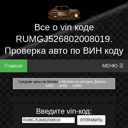
Все о vin коде
RUMGJ526802008019.
Проверка авто по ВИН коду
Главная
МЕНЮ ☰
Средние цены на бензин
в Москве на сегодня: Дизель - ,
АИ92 - , АИ95 - , АИ98 -
Введите vin-код: