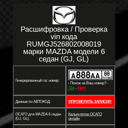
Расшифровка / Проверка
vin кода
RUMGJ526802008019
марки MAZDA модели 6
седан (GJ, GL)
Генерированный гос номер:
- Похож на Ваш номер? -
Да
Нет
-
Данные по АВТОКОД:
!!!ПРОВЕРИТЬ ЗАПИСИ!!!
ОСАГО для MAZDA 6 седан
Калькулятор ОСАГО
(GJ, GL):
онлайн