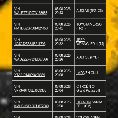
VIN
08.08.2026
AUDI
A6 (4F2, C6)
WAUZZZ4F97N138985
20:43
VIN
08.08.2026
TOYOTA
VERSO
NMTDG26R30R024450
20:41
(_R2_)
VIN
08.08.2026
JEEP
1C4GJ25B81B211793
20:32
WRANGLER II (TJ)
VIN
08.08.2026
AUDI
Q5 (FYB)
WAUZZZFY2N2067366
20:26
VIN
08.08.2026
LADA
ZHIGULI
XTA219140P0490359
20:08
VIN
08.08.2026
CITROËN
C4
VF73A9HC8EJ633386
20:04
Grand Picasso II
VIN
08.08.2026
HYUNDAI
SANTA
KMHSH81XDCU877000
19:50
FÉ II (CM)
VIN
08.08.2026
VOLKSWAGEN