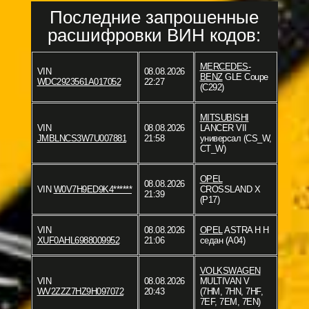
Последние запрошенные
расшифровки ВИН кодов:
MERCEDES-
VIN
08.08.2026
BENZ
GLE Coupe
WDC2923561A017052
22:27
(C292)
MITSUBISHI
VIN
08.08.2026
LANCER VII
JMBLNCS3W7U007881
21:58
универсал (CS_W,
CT_W)
OPEL
08.08.2026
VIN
W0V7H9ED9K4******
CROSSLAND X
21:39
(P17)
VIN
08.08.2026
OPEL
ASTRA H H
XUF0AHL6988009952
21:06
седан (A04)
VOLKSWAGEN
VIN
08.08.2026
MULTIVAN V
WV2ZZZ7HZ9H097072
20:43
(7HM, 7HN, 7HF,
7EF, 7EM, 7EN)