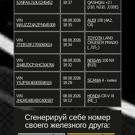
SJNFAAJ10U1249452
18:37
QASHQAI +2 I
(J10, NJ10, JJ10E)
VIN
08.08.2026
AUDI
100 (4A2,
WAUZZZ4AZPN045308
18:35
C4)
TOYOTA
LAND
VIN
08.08.2026
CRUISER PRADO
JTEBU3FJ705060614
18:34
(_J15_)
VIN
08.08.2026
NISSAN
100 NX
1N4BZ0CPXHC304766
18:32
(B13)
VIN
08.08.2026
SCANIA
4 - series
YS2P6X40005599116
18:29
VIN
08.08.2026
HONDA
CR-V III
JHLRE485XBC400197
18:12
(RE_)
Сгенерируй себе номер
своего железного друга: