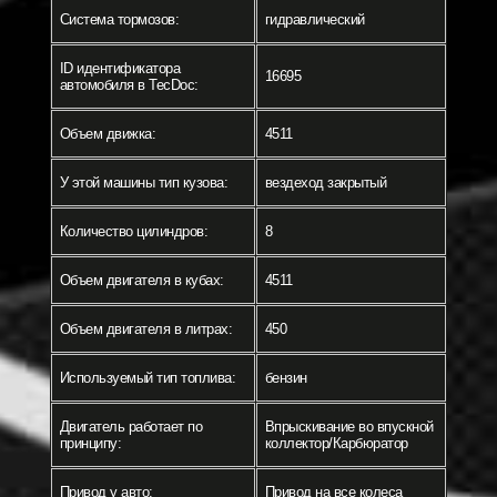
Система тормозов:
гидравлический
ID идентификатора
16695
автомобиля в TecDoc:
Объем движка:
4511
У этой машины тип кузова:
вездеход закрытый
Количество цилиндров:
8
Объем двигателя в кубах:
4511
Объем двигателя в литрах:
450
Используемый тип топлива:
бензин
Двигатель работает по
Впрыскивание во впускной
принципу:
коллектор/Карбюратор
Привод у авто:
Привод на все колеса