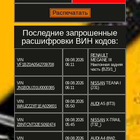
Последние запрошенные
расшифровки ВИН кодов:
RENAULT
VIN
09.08.2026
MEGANE III
VF1BZ0A0542709708
06:11
Наклонная задняя
часть (BZ0/1_)
VIN
09.08.2026
NISSAN
TEANA I
JN1BDUJ31U0000385
06:11
(J31)
VIN
09.08.2026
AUDI
A5 (8T3)
WAUZZZ8T1EA029831
05:50
VIN
09.08.2026
NISSAN
X-TRAIL
Z8NTCNT32ES092474
05:45
(T32_)
VIN
09.08.2026
AUDI
A4 (8W2,