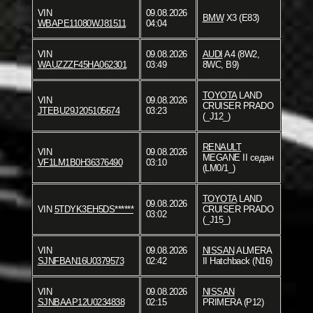
VIN
09.08.2026
BMW
X3 (E83)
WBAPE11080WJ81511
04:04
VIN
09.08.2026
AUDI
A4 (8W2,
WAUZZZF45HA062301
03:49
8WC, B9)
TOYOTA
LAND
VIN
09.08.2026
CRUISER PRADO
JTEBU29J205105674
03:23
(_J12_)
RENAULT
VIN
09.08.2026
MEGANE II седан
VF1LM1B0H36376490
03:10
(LM0/1_)
TOYOTA
LAND
09.08.2026
VIN
5TDYK3EH5DS******
CRUISER PRADO
03:02
(_J15_)
VIN
09.08.2026
NISSAN
ALMERA
SJNFBAN16U0379573
02:42
II Hatchback (N16)
VIN
09.08.2026
NISSAN
SJNBAAP12U0234838
02:15
PRIMERA (P12)