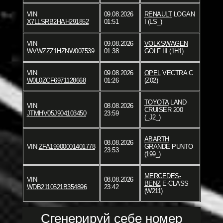
VIN
09.08.2026
RENAULT
LOGAN
X7LLSRB2HAH291852
01:51
I (LS_)
VIN
09.08.2026
VOLKSWAGEN
WVWZZZ1HZNW007539
01:38
GOLF III (1H1)
VIN
09.08.2026
OPEL
VECTRA C
W0L0ZCF6971128668
01:26
(Z02)
TOYOTA
LAND
VIN
08.08.2026
CRUISER 200
JTMHV05J904103450
23:59
(_J2_)
ABARTH
08.08.2026
VIN
ZFA19900001401778
GRANDE PUNTO
23:53
(199_)
MERCEDES-
VIN
08.08.2026
BENZ
E-CLASS
WDB2110521B354896
23:42
(W211)
Сгенерируй себе номер