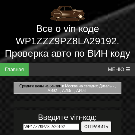
Все о vin коде
WP1ZZZ9PZ8LA29192.
Проверка авто по ВИН коду
Главная
МЕНЮ ☰
Средние цены на бензин
в Москве на сегодня: Дизель - ,
АИ92 - , АИ95 - , АИ98 -
Введите vin-код: