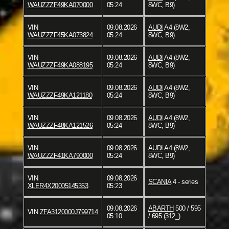
WAUZZZF49KA070000
05:24
8WC, B9)
VIN
09.08.2026
AUDI
A4 (8W2,
WAUZZZF45KA073824
05:24
8WC, B9)
VIN
09.08.2026
AUDI
A4 (8W2,
WAUZZZF49KA088195
05:24
8WC, B9)
VIN
09.08.2026
AUDI
A4 (8W2,
WAUZZZF49KA121180
05:24
8WC, B9)
VIN
09.08.2026
AUDI
A4 (8W2,
WAUZZZF48KA121526
05:24
8WC, B9)
VIN
09.08.2026
AUDI
A4 (8W2,
WAUZZZF41KA790000
05:24
8WC, B9)
VIN
09.08.2026
SCANIA
4 - series
XLER4X20005145353
05:23
09.08.2026
ABARTH
500 / 595
VIN
ZFA3120000J799714
05:10
/ 695 (312_)