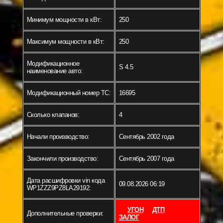
Минимум мощности в кВт:
250
Максимум мощности в кВт:
250
Модификационное
S 4.5
наименование авто:
Модификационный номер ТС:
16695
Сколько клапанов:
4
Начали производство:
Сентябрь 2002 года
Закончили производство:
Сентябрь 2007 года
Дата расшифровки vin кода
09.08.2026 06:19
WP1ZZZ9PZ8LA29192:
УГОН
ДТП
Дополнительные проверки:
ЗАЛОГ