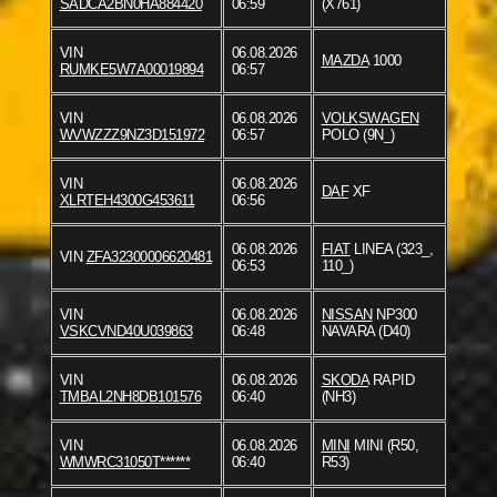
SADCA2BN0HA884420
06:59
(X761)
VIN
06.08.2026
MAZDA
1000
RUMKE5W7A00019894
06:57
VIN
06.08.2026
VOLKSWAGEN
WVWZZZ9NZ3D151972
06:57
POLO (9N_)
VIN
06.08.2026
DAF
XF
XLRTEH4300G453611
06:56
06.08.2026
FIAT
LINEA (323_,
VIN
ZFA32300006620481
06:53
110_)
VIN
06.08.2026
NISSAN
NP300
VSKCVND40U039863
06:48
NAVARA (D40)
VIN
06.08.2026
SKODA
RAPID
TMBAL2NH8DB101576
06:40
(NH3)
VIN
06.08.2026
MINI
MINI (R50,
WMWRC31050T******
06:40
R53)