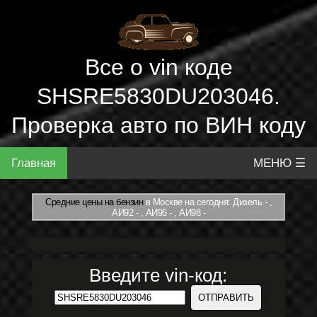
Все о vin коде
SHSRE5830DU203046.
Проверка авто по ВИН коду
Главная
МЕНЮ ☰
Средние цены на бензин
в Москве на сегодня: Дизель - ,
АИ92 - , АИ95 - , АИ98 -
Введите vin-код: