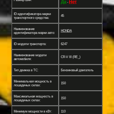
Да
Нет
-
ID идентификатора марки
45
транспортного средства:
Наименование
HONDA
идентификатора марки авто:
ID модели транспорта:
6247
Наименование модели
CR-V III (RE_)
автомобиля:
Тип движка в ТС:
Бензиновый двигатель
Минимальная мощность в
150
лошадиных силах:
Максимальная мощность в
150
лошадиных силах:
Минимум мощности в кВт:
110