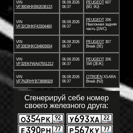
VIN
06.08.2026
PEUGEOT
607
VF39D4HXB92038133
06:37
(9D, 9U)
PEUGEOT
206
VIN
06.08.2026
Наклонная задняя
VF32C8HXF43304480
06:37
часть (2A/C)
VIN
06.08.2026
PEUGEOT
307
VF33E9HXC84903934
06:37
Break (3E)
VIN
06.08.2026
PEUGEOT
206
VF32EKFWA47551212
06:37
SW (2E/K)
VIN
06.08.2026
CITROËN
XSARA
VF7N2RHYB73888928
06:37
Break (N2)
Сгенерируй себе номер
своего железного друга: