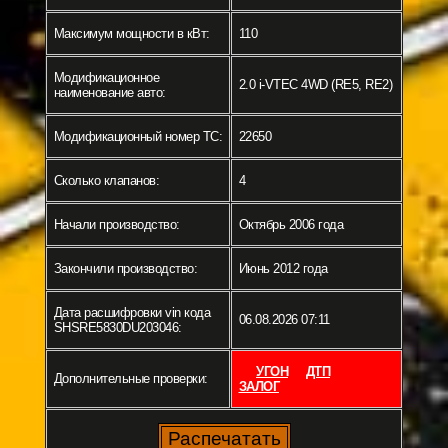
Максимум мощности в кВт:
110
Модификационное
2.0 i-VTEC 4WD (RE5, RE2)
наименование авто:
Модификационный номер ТС:
22650
Сколько клапанов:
4
Начали производство:
Октябрь 2006 года
Закончили производство:
Июнь 2012 года
Дата расшифровки vin кода
06.08.2026 07:11
SHSRE5830DU203046:
УГОН
ДТП
Дополнительные проверки:
ЗАЛОГ