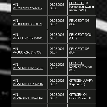
PEUGEOT
206
VIN
06.08.2026
Наклонная задняя
VF32HRHYF42942142
06:38
часть (2A/C)
VIN
06.08.2026
PEUGEOT
406
VF38BDHXE80468871
06:37
(8B)
VIN
06.08.2026
PEUGEOT
2008 I
VF3CUHNZTJY114641
06:37
(CU_)
VIN
06.08.2026
PEUGEOT
406
VF38B6FZF81477439
06:37
(8B)
PEUGEOT
VIN
06.08.2026
EXPERT Фургон
VF3VFAHKHHZ052378
06:37
(V_)
VIN
06.08.2026
CITROËN
JUMPY
VF7VFAHKHGZ022807
06:37
Фургон (V_)
VIN
06.08.2026
CITROËN
C4
VF73ABHZTHJ624869
06:37
Grand Picasso II