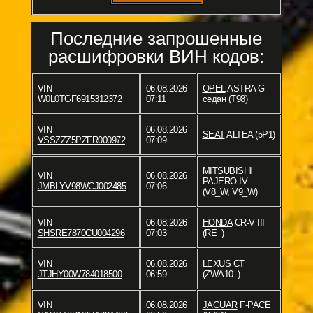
Последние запрошенные
расшифровки ВИН кодов:
VIN
06.08.2026
OPEL
ASTRA G
W0L0TGF6915312372
07:11
седан (T98)
VIN
06.08.2026
SEAT
ALTEA (5P1)
VSSZZZ5PZFR000972
07:09
MITSUBISHI
VIN
06.08.2026
PAJERO IV
JMBLYV98WCJ002485
07:06
(V8_W, V9_W)
VIN
06.08.2026
HONDA
CR-V III
SHSRE7870CU004296
07:03
(RE_)
VIN
06.08.2026
LEXUS
CT
JTJHY00W784018500
06:59
(ZWA10_)
VIN
06.08.2026
JAGUAR
F-PACE