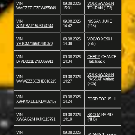
VIN
09.08.2026
VOLKSWAGEN
WVGZZZ1TZFW055649
15:01
TOURAN (1T3)
VIN
09.08.2026
NISSAN
JUKE
SJNFBAF15U6174244
14:42
(F15)
VIN
09.08.2026
VOLVO
XC90 I
YV1CM716681481070
14:38
(275)
VIN
09.08.2026
CHERY
CHANCE
LVVDB21B2ND369911
14:34
Hatchback
VOLKSWAGEN
VIN
09.08.2026
PASSAT Variant
WVWZZZ3CZHE016215
14:27
(3C5)
VIN
09.08.2026
FORD
FOCUS III
X9FKXXEEBKDM02457
14:24
VIN
09.08.2026
SKODA
RAPID
XW8AG2NHXJK115791
14:19
(NH3)
VIN
09.08.2026
SCANIA
3 - series