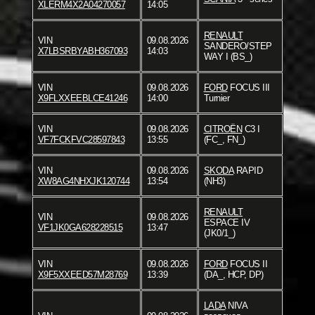
XLERM4X2A04270057
14:05
RENAULT
VIN
09.08.2026
SANDERO/STEP
X7LBSRBYABH367093
14:03
WAY I (BS_)
VIN
09.08.2026
FORD
FOCUS III
X9FLXXEEBLCE41246
14:00
Turnier
VIN
09.08.2026
CITROËN
C3 I
VF7FCKFVC28597843
13:55
(FC_, FN_)
VIN
09.08.2026
SKODA
RAPID
XW8AG4NHXJK120744
13:54
(NH3)
RENAULT
VIN
09.08.2026
ESPACE IV
VF1JK0GA628228515
13:47
(JK0/1_)
VIN
09.08.2026
FORD
FOCUS II
X9F5XXEED57M28769
13:39
(DA_, HCP, DP)
LADA
NIVA