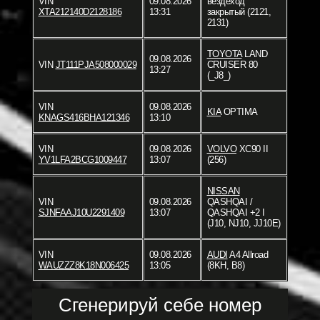
VIN
09.08.2026
вездеход
XTA212140D2128186
13:31
закрытый (2121,
2131)
TOYOTA
LAND
09.08.2026
VIN
JT111PJA508000029
CRUISER 80
13:27
(_J8_)
VIN
09.08.2026
KIA
OPTIMA
KNAGS416BHA121346
13:10
VIN
09.08.2026
VOLVO
XC90 II
YV1LFA2BCG1009447
13:07
(256)
NISSAN
VIN
09.08.2026
QASHQAI /
SJNFAAJ10U2291409
13:07
QASHQAI +2 I
(J10, NJ10, JJ10E)
VIN
09.08.2026
AUDI
A4 Allroad
WAUZZZ8K18N006425
13:05
(8KH, B8)
Сгенерируй себе номер