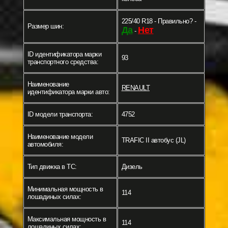
225/40 R18 - Правильно? -
Размер шин:
Да
Нет
-
ID идентификатора марки
93
транспортного средства:
Наименование
RENAULT
идентификатора марки авто:
ID модели транспорта:
4752
Наименование модели
TRAFIC II автобус (JL)
автомобиля:
Тип движка в ТС:
Дизель
Минимальная мощность в
114
лошадиных силах:
Максимальная мощность в
114
лошадиных силах: