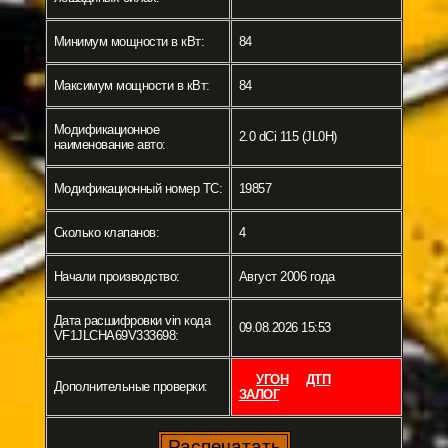
Минимум мощности в кВт:
84
Максимум мощности в кВт:
84
Модификационное
2.0 dCi 115 (JL0H)
наименование авто:
Модификационный номер ТС:
19857
Сколько клапанов:
4
Начали производство:
Август 2006 года
Дата расшифровки vin кода
09.08.2026 15:53
VF1JLCHA69V333698:
УГОН
ДТП
Дополнительные проверки:
ЗАЛОГ