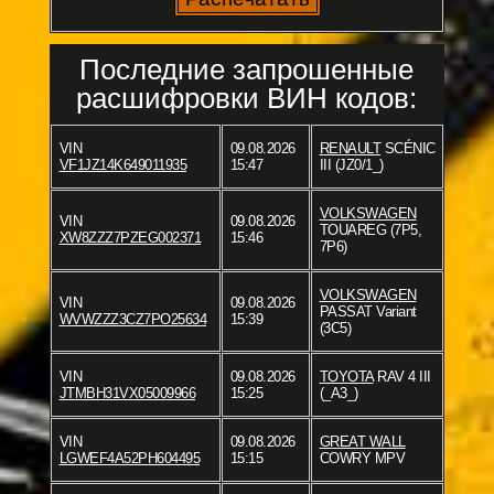
Последние запрошенные
расшифровки ВИН кодов:
VIN
09.08.2026
RENAULT
SCÉNIC
VF1JZ14K649011935
15:47
III (JZ0/1_)
VOLKSWAGEN
VIN
09.08.2026
TOUAREG (7P5,
XW8ZZZ7PZEG002371
15:46
7P6)
VOLKSWAGEN
VIN
09.08.2026
PASSAT Variant
WVWZZZ3CZ7PO25634
15:39
(3C5)
VIN
09.08.2026
TOYOTA
RAV 4 III
JTMBH31VX05009966
15:25
(_A3_)
VIN
09.08.2026
GREAT WALL
LGWEF4A52PH604495
15:15
COWRY MPV