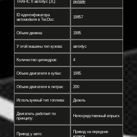
TRAFIC II автобус (JL):
онлайн
ID идентификатора
19857
автомобиля в TecDoc:
Объем движка:
1995
У этой машины тип кузова:
автобус
Количество цилиндров:
4
Объем двигателя в кубах:
1995
Объем двигателя в литрах:
200
Используемый тип топлива:
Дизель
Двигатель работает по
Непосредственный впрыск
принципу:
Привод на передние
Привод у авто:
колеса