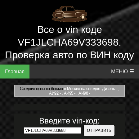
Все о vin коде
VF1JLCHA69V333698.
Проверка авто по ВИН коду
Главная
МЕНЮ ☰
Средние цены на бензин
в Москве на сегодня: Дизель - ,
АИ92 - , АИ95 - , АИ98 -
Введите vin-код: