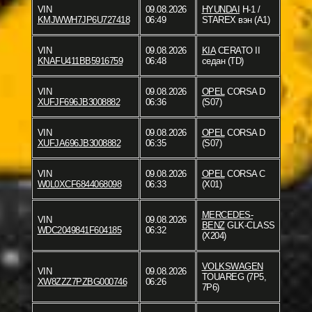
VIN
09.08.2026
HYUNDAI
H-1 /
KMJWWH7JP6U727418
06:49
STAREX вэн (A1)
VIN
09.08.2026
KIA
CERATO II
KNAFU411BB5916759
06:48
седан (TD)
VIN
09.08.2026
OPEL
CORSA D
XUFJF696JB3008882
06:36
(S07)
VIN
09.08.2026
OPEL
CORSA D
XUFJA696JB3008882
06:35
(S07)
VIN
09.08.2026
OPEL
CORSA C
W0L0XCF6844068098
06:33
(X01)
MERCEDES-
VIN
09.08.2026
BENZ
GLK-CLASS
WDC2049841F604185
06:32
(X204)
VOLKSWAGEN
VIN
09.08.2026
TOUAREG (7P5,
XW8ZZZ7PZBG000746
06:26
7P6)