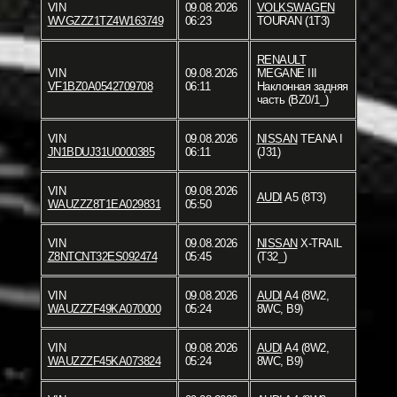
VIN
09.08.2026
VOLKSWAGEN
WVGZZZ1TZ4W163749
06:23
TOURAN (1T3)
RENAULT
VIN
09.08.2026
MEGANE III
VF1BZ0A0542709708
06:11
Наклонная задняя
часть (BZ0/1_)
VIN
09.08.2026
NISSAN
TEANA I
JN1BDUJ31U0000385
06:11
(J31)
VIN
09.08.2026
AUDI
A5 (8T3)
WAUZZZ8T1EA029831
05:50
VIN
09.08.2026
NISSAN
X-TRAIL
Z8NTCNT32ES092474
05:45
(T32_)
VIN
09.08.2026
AUDI
A4 (8W2,
WAUZZZF49KA070000
05:24
8WC, B9)
VIN
09.08.2026
AUDI
A4 (8W2,
WAUZZZF45KA073824
05:24
8WC, B9)