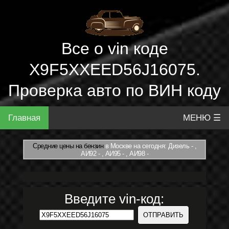
Все о vin коде
X9F5XXEED56J16075.
Проверка авто по ВИН коду
Главная
МЕНЮ ☰
Средние цены на бензин
в Москве на сегодня: Дизель - ,
АИ92 - , АИ95 - , АИ98 -
Введите vin-код: