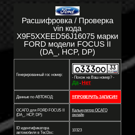
Расшифровка / Проверка
vin кода
X9F5XXEED56J16075 марки
FORD модели FOCUS II
(DA_, HCP, DP)
Генерированный гос номер:
- Похож на Ваш номер? -
Да
Нет
-
Данные по АВТОКОД:
!!!ПРОВЕРИТЬ ЗАПИСИ!!!
ОСАГО для FORD FOCUS II
Калькулятор ОСАГО
(DA_, HCP, DP):
онлайн
ID идентификатора
10323
автомобиля в TecDoc: