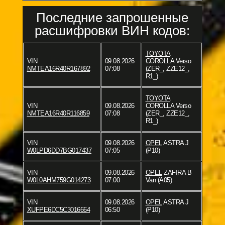
Последние запрошенные
расшифровки ВИН кодов:
TOYOTA
VIN
09.08.2026
COROLLA Verso
NMTEA16R40R167892
07:08
(ZER_, ZZE12_,
R1_)
TOYOTA
VIN
09.08.2026
COROLLA Verso
NMTEA16R40R116859
07:08
(ZER_, ZZE12_,
R1_)
VIN
09.08.2026
OPEL
ASTRA J
W0LPD6DD7BG017437
07:05
(P10)
VIN
09.08.2026
OPEL
ZAFIRA B
W0L0AHM759G014273
07:00
Van (A05)
VIN
09.08.2026
OPEL
ASTRA J
XUFPE6DC5C3016664
06:50
(P10)