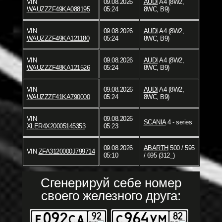
VIN
09.08.2026
AUDI
A4 (8W2,
WAUZZZF49KA088195
05:24
8WC, B9)
VIN
09.08.2026
AUDI
A4 (8W2,
WAUZZZF49KA121180
05:24
8WC, B9)
VIN
09.08.2026
AUDI
A4 (8W2,
WAUZZZF48KA121526
05:24
8WC, B9)
VIN
09.08.2026
AUDI
A4 (8W2,
WAUZZZF41KA790000
05:24
8WC, B9)
VIN
09.08.2026
SCANIA
4 - series
XLER4X20005145353
05:23
09.08.2026
ABARTH
500 / 595
VIN
ZFA3120000J799714
05:10
/ 695 (312_)
Сгенерируй себе номер
своего железного друга: