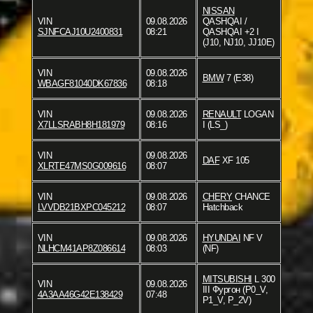
NISSAN
VIN
09.08.2026
QASHQAI /
SJNFCAJ10U2400831
08:21
QASHQAI +2 I
(J10, NJ10, JJ10E)
VIN
09.08.2026
BMW
7 (E38)
WBAGF81040DK67836
08:18
VIN
09.08.2026
RENAULT
LOGAN
X7LLSRABH8H181979
08:16
I (LS_)
VIN
09.08.2026
DAF
XF 105
XLRTE47MS0G009616
08:07
VIN
09.08.2026
CHERY
CHANCE
LVVDB21BXPC045212
08:07
Hatchback
VIN
09.08.2026
HYUNDAI
NF V
NLHCM41AP8Z086614
08:03
(NF)
MITSUBISHI
L 300
VIN
09.08.2026
III Фургон (P0_V,
4A3AA46G42E138429
07:48
P1_V, P_2V)