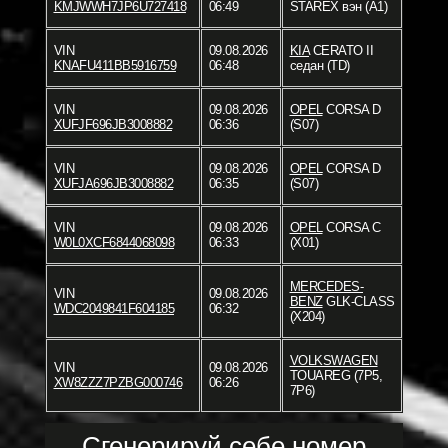
KMJWWH7JP6U727418
06:49
STAREX вэн (A1)
VIN
09.08.2026
KIA
CERATO II
KNAFU411BB5916759
06:48
седан (TD)
VIN
09.08.2026
OPEL
CORSA D
XUFJF696JB3008882
06:36
(S07)
VIN
09.08.2026
OPEL
CORSA D
XUFJA696JB3008882
06:35
(S07)
VIN
09.08.2026
OPEL
CORSA C
W0L0XCF6844068098
06:33
(X01)
MERCEDES-
VIN
09.08.2026
BENZ
GLK-CLASS
WDC2049841F604185
06:32
(X204)
VOLKSWAGEN
VIN
09.08.2026
TOUAREG (7P5,
XW8ZZZ7PZBG000746
06:26
7P6)
Сгенерируй себе номер