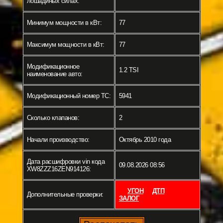
лошадиных силах:
Минимум мощности в кВт:
77
Максимум мощности в кВт:
77
Модификационное
1.2 TSI
наименование авто:
Модификационный номер ТС:
5941
Сколько клапанов:
2
Начали производство:
Октябрь 2010 года
Дата расшифровки vin кода
09.08.2026 08:56
XW8ZZZ16ZEN914126:
УГОН
ДТП
Дополнительные проверки:
ЗАЛОГ