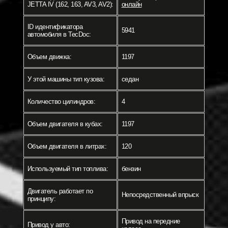
JETTA IV (162, 163, AV3, AV2):
онлайн
ID идентификатора
5941
автомобиля в TecDoc:
Объем движка:
1197
У этой машины тип кузова:
седан
Количество цилиндров:
4
Объем двигателя в кубах:
1197
Объем двигателя в литрах:
120
Используемый тип топлива:
бензин
Двигатель работает по
Непосредственный впрыск
принципу:
Привод на передние
Привод у авто: