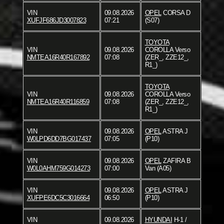
VIN
09.08.2026
OPEL
CORSA D
XUFJF686JD3007823
07:21
(S07)
TOYOTA
VIN
09.08.2026
COROLLA Verso
NMTEA16R40R167892
07:08
(ZER_, ZZE12_,
R1_)
TOYOTA
VIN
09.08.2026
COROLLA Verso
NMTEA16R40R116859
07:08
(ZER_, ZZE12_,
R1_)
VIN
09.08.2026
OPEL
ASTRA J
W0LPD6DD7BG017437
07:05
(P10)
VIN
09.08.2026
OPEL
ZAFIRA B
W0L0AHM759G014273
07:00
Van (A05)
VIN
09.08.2026
OPEL
ASTRA J
XUFPE6DC5C3016664
06:50
(P10)
VIN
09.08.2026
HYUNDAI
H-1 /