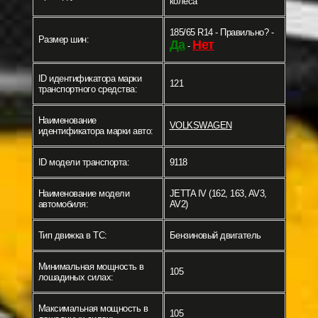
колеса
185/65 R14 - Правильно? -
Размер шин:
Да
Нет
-
ID идентификатора марки
121
транспортного средства:
Наименование
VOLKSWAGEN
идентификатора марки авто:
ID модели транспорта:
9118
Наименование модели
JETTA IV (162, 163, AV3,
автомобиля:
AV2)
Тип движка в ТС:
Бензиновый двигатель
Минимальная мощность в
105
лошадиных силах:
Максимальная мощность в
105