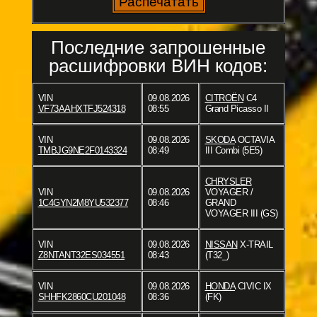
Последние запрошенные
расшифровки ВИН кодов:
VIN
09.08.2026
CITROËN
C4
VF73AAHXTFJ524318
08:55
Grand Picasso II
VIN
09.08.2026
SKODA
OCTAVIA
TMBJG9NE2F0143324
08:49
III Combi (5E5)
CHRYSLER
VIN
09.08.2026
VOYAGER /
1C4GYN2M8YU532377
08:46
GRAND
VOYAGER III (GS)
VIN
09.08.2026
NISSAN
X-TRAIL
Z8NTANT32ES034551
08:43
(T32_)
VIN
09.08.2026
HONDA
CIVIC IX
SHHFK2860CU201048
08:36
(FK)