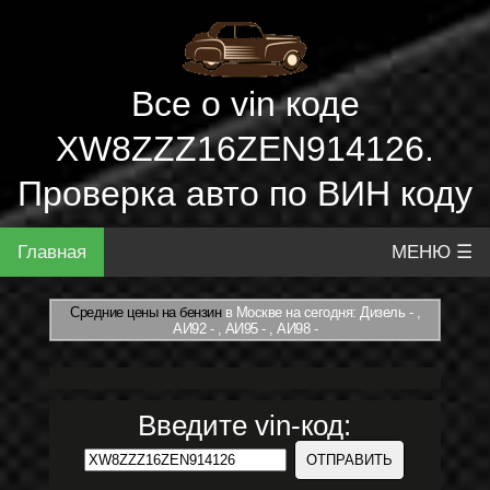
Все о vin коде
XW8ZZZ16ZEN914126.
Проверка авто по ВИН коду
Главная
МЕНЮ ☰
Средние цены на бензин
в Москве на сегодня: Дизель - ,
АИ92 - , АИ95 - , АИ98 -
Введите vin-код: