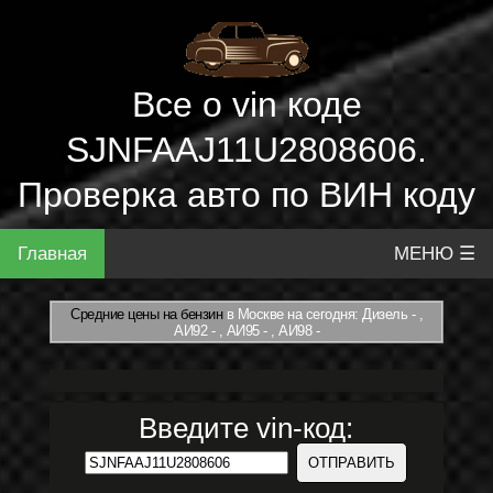
Все о vin коде
SJNFAAJ11U2808606.
Проверка авто по ВИН коду
Главная
МЕНЮ ☰
Средние цены на бензин
в Москве на сегодня: Дизель - ,
АИ92 - , АИ95 - , АИ98 -
Введите vin-код: