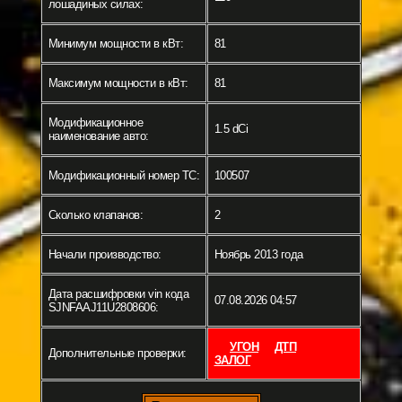
лошадиных силах:
Минимум мощности в кВт:
81
Максимум мощности в кВт:
81
Модификационное
1.5 dCi
наименование авто:
Модификационный номер ТС:
100507
Сколько клапанов:
2
Начали производство:
Ноябрь 2013 года
Дата расшифровки vin кода
07.08.2026 04:57
SJNFAAJ11U2808606:
УГОН
ДТП
Дополнительные проверки:
ЗАЛОГ