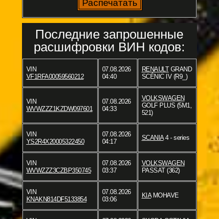
Последние запрошенные
расшифровки ВИН кодов:
VIN
07.08.2026
RENAULT
GRAND
VF1RFA00059560212
04:40
SCÉNIC IV (R9_)
VOLKSWAGEN
VIN
07.08.2026
GOLF PLUS (5M1,
WVWZZZ1KZDW097601
04:33
521)
VIN
07.08.2026
SCANIA
4 - series
YS2R4X20005322450
04:17
VIN
07.08.2026
VOLKSWAGEN
WVWZZZ3CZBP350745
03:37
PASSAT (362)
VIN
07.08.2026
KIA
MOHAVE
KNAKN814DF5133854
03:06