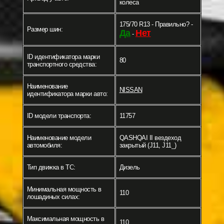
колеса
175/70 R13 - Правильно? -
Размер шин:
Да
Нет
-
ID идентификатора марки
80
транспортного средства:
Наименование
NISSAN
идентификатора марки авто:
ID модели транспорта:
11757
Наименование модели
QASHQAI II вездеход
автомобиля:
закрытый (J11, J11_)
Тип движка в ТС:
Дизель
Минимальная мощность в
110
лошадиных силах:
Максимальная мощность в
110