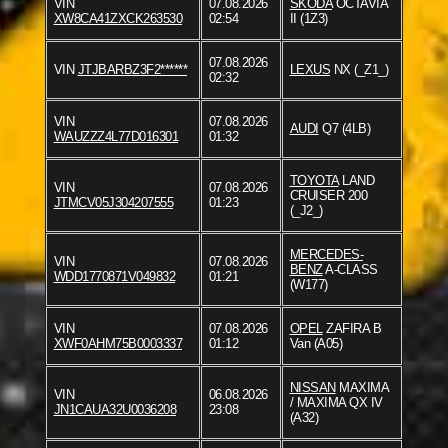
VIN
07.08.2026
SKODA
OCTAVIA
XW8CA41ZXCK263530
02:54
II (1Z3)
07.08.2026
VIN
JTJBARBZ3F2******
LEXUS
NX (_Z1_)
02:32
VIN
07.08.2026
AUDI
Q7 (4LB)
WAUZZZ4L77D016301
01:32
TOYOTA
LAND
VIN
07.08.2026
CRUISER 200
JTMCV05J304207555
01:23
(_J2_)
MERCEDES-
VIN
07.08.2026
BENZ
A-CLASS
WDD1770871V049832
01:21
(W177)
VIN
07.08.2026
OPEL
ZAFIRA B
XWF0AHM75B0003337
01:12
Van (A05)
NISSAN
MAXIMA
VIN
06.08.2026
/ MAXIMA QX IV
JN1CAUA32U0036208
23:08
(A32)