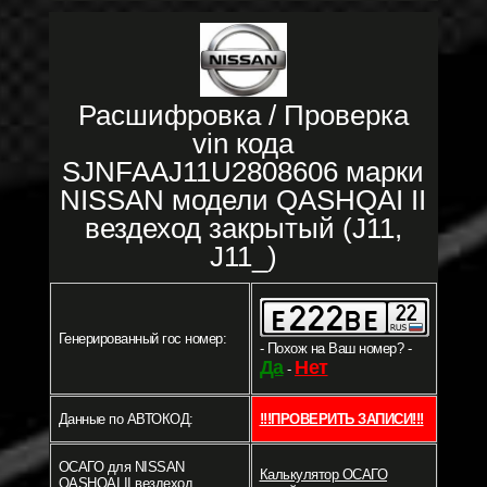
Расшифровка / Проверка
vin кода
SJNFAAJ11U2808606 марки
NISSAN модели QASHQAI II
вездеход закрытый (J11,
J11_)
Генерированный гос номер:
- Похож на Ваш номер? -
Да
Нет
-
Данные по АВТОКОД:
!!!ПРОВЕРИТЬ ЗАПИСИ!!!
ОСАГО для NISSAN
Калькулятор ОСАГО
QASHQAI II вездеход