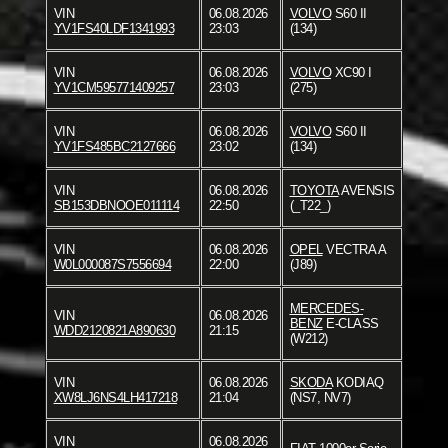
VIN
06.08.2026
VOLVO
S60 II
YV1FS40LDF1341993
23:03
(134)
VIN
06.08.2026
VOLVO
XC90 I
YV1CM595771409257
23:03
(275)
VIN
06.08.2026
VOLVO
S60 II
YV1FS485BC2127666
23:02
(134)
VIN
06.08.2026
TOYOTA
AVENSIS
SB153DBNOOE011114
22:50
(_T22_)
VIN
06.08.2026
OPEL
VECTRA A
W0L000087S7556694
22:00
(J89)
MERCEDES-
VIN
06.08.2026
BENZ
E-CLASS
WDD2120821A890630
21:15
(W212)
VIN
06.08.2026
SKODA
KODIAQ
XW8LJ6NS4LH417218
21:04
(NS7, NV7)
VIN
06.08.2026