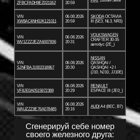
FIAT
1000er-Serie
ZFBCFADH9EZ021162
20:59
VIN
06.08.2026
SKODA
OCTAVIA
XW8AC4NH0JK121011
20:59
III (5E3, NL3, NR3)
VOLKSWAGEN
VIN
06.08.2026
CRAFTER 30-35
WV1ZZZ2EZA6007836
20:31
автобус (2E_)
NISSAN
VIN
06.08.2026
QASHQAI /
SJNFBAJ1002318967
20:30
QASHQAI +2 I
(J10, NJ10, JJ10E)
VIN
06.08.2026
RENAULT
VF8JE0A0515972388
20:29
ESPACE III (JE0_)
VIN
06.08.2026
AUDI
A4 (8EC, B7)
WAUZZZ8E76A078485
20:16
Сгенерируй себе номер
своего железного друга: