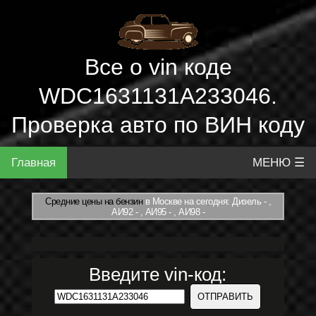
Все о vin коде
WDC1631131A233046.
Проверка авто по ВИН коду
Главная
МЕНЮ ☰
Средние цены на бензин
в Москве на сегодня: Дизель - ,
АИ92 - , АИ95 - , АИ98 -
Введите vin-код: