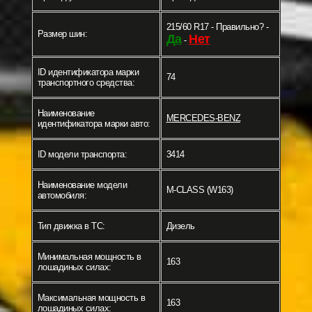
215/60 R17 - Правильно? -
Размер шин:
Да
Нет
-
ID идентификатора марки
74
транспортного средства:
Наименование
MERCEDES-BENZ
идентификатора марки авто:
ID модели транспорта:
3414
Наименование модели
M-CLASS (W163)
автомобиля:
Тип движка в ТС:
Дизель
Минимальная мощность в
163
лошадиных силах:
Максимальная мощность в
163
лошадиных силах: