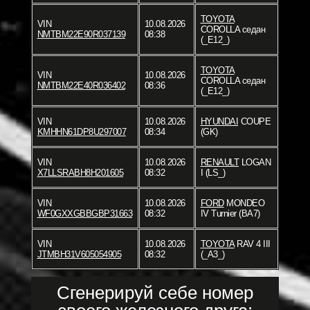
TOYOTA
VIN
10.08.2026
COROLLA седан
NMTBM22E90R037139
08:38
(_E12_)
TOYOTA
VIN
10.08.2026
COROLLA седан
NMTBM22E40R036402
08:36
(_E12_)
VIN
10.08.2026
HYUNDAI
COUPE
KMHHN61DP8U297007
08:34
(GK)
VIN
10.08.2026
RENAULT
LOGAN
X7LLSRABH8H201605
08:32
I (LS_)
VIN
10.08.2026
FORD
MONDEO
WF0GXXGBBGBP31663
08:32
IV Turnier (BA7)
VIN
10.08.2026
TOYOTA
RAV 4 III
JTMBH31V605054905
08:32
(_A3_)
Сгенерируй себе номер