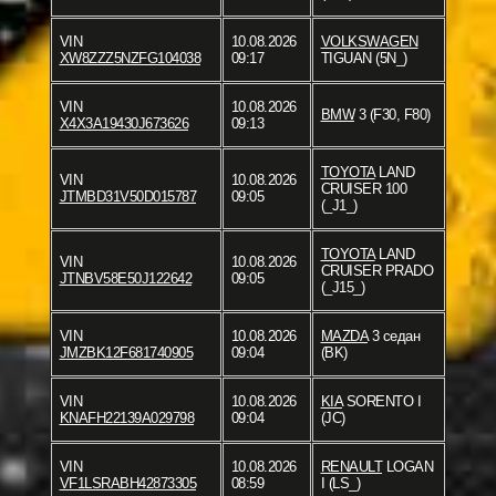
VIN
10.08.2026
VOLKSWAGEN
XW8ZZZ5NZFG104038
09:17
TIGUAN (5N_)
VIN
10.08.2026
BMW
3 (F30, F80)
X4X3A19430J673626
09:13
TOYOTA
LAND
VIN
10.08.2026
CRUISER 100
JTMBD31V50D015787
09:05
(_J1_)
TOYOTA
LAND
VIN
10.08.2026
CRUISER PRADO
JTNBV58E50J122642
09:05
(_J15_)
VIN
10.08.2026
MAZDA
3 седан
JMZBK12F681740905
09:04
(BK)
VIN
10.08.2026
KIA
SORENTO I
KNAFH22139A029798
09:04
(JC)
VIN
10.08.2026
RENAULT
LOGAN
VF1LSRABH42873305
08:59
I (LS_)