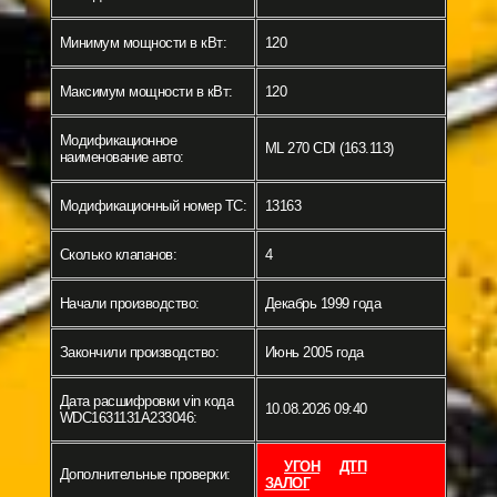
Минимум мощности в кВт:
120
Максимум мощности в кВт:
120
Модификационное
ML 270 CDI (163.113)
наименование авто:
Модификационный номер ТС:
13163
Сколько клапанов:
4
Начали производство:
Декабрь 1999 года
Закончили производство:
Июнь 2005 года
Дата расшифровки vin кода
10.08.2026 09:40
WDC1631131A233046:
УГОН
ДТП
Дополнительные проверки:
ЗАЛОГ