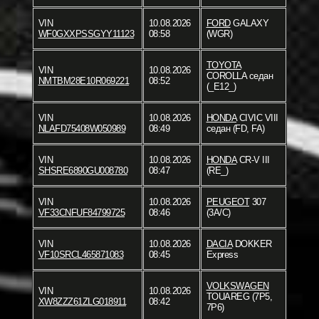
VIN
10.08.2026
FORD
GALAXY
WF0GXXPSSGYY11123
08:58
(WGR)
TOYOTA
VIN
10.08.2026
COROLLA седан
NMTBM28E10R069221
08:52
(_E12_)
VIN
10.08.2026
HONDA
CIVIC VIII
NLAFD75408W050989
08:49
седан (FD, FA)
VIN
10.08.2026
HONDA
CR-V III
SHSRE6890GU008780
08:47
(RE_)
VIN
10.08.2026
PEUGEOT
307
VF33CNFUF84799725
08:46
(3A/C)
VIN
10.08.2026
DACIA
DOKKER
VF10SRCL465871083
08:45
Express
VOLKSWAGEN
VIN
10.08.2026
TOUAREG (7P5,
XW8ZZZ61ZLG018911
08:42
7P6)