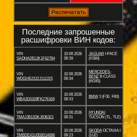
Последние запрошенные
расшифровки ВИН кодов:
VIN
10.08.2026
JAGUAR
I-PACE
SADHA2B12K1F62794
09:39
(X590)
MERCEDES-
VIN
10.08.2026
BENZ
B-CLASS
WDD2452322J112225
09:34
(W245)
VIN
10.08.2026
BMW
3 (F30, F80)
WBA3D3109FK276169
09:33
VIN
10.08.2026
HYUNDAI
TMAJ3813DKJ836321
09:31
TUCSON (TL, TLE)
VIN
10.08.2026
SKODA
OCTAVIA I
TMBDE41U05B014696
09:23
(1U2)