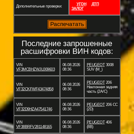
УГОН
ДТП
Дополнительные проверки:
ЗАЛОГ
Последние запрошенные
расшифровки ВИН кодов:
VIN
06.08.2026
PEUGEOT
3008
VF3MCBHZWJL009603
08:36
SUV (M_)
PEUGEOT
206
VIN
06.08.2026
Наклонная задняя
VF32CKFWF43474858
08:36
часть (2A/C)
VIN
06.08.2026
PEUGEOT
206 CC
VF32D9HZA47541746
08:36
(2D)
VIN
06.08.2026
PEUGEOT
406
VF38BRFV281148165
08:36
(8B)