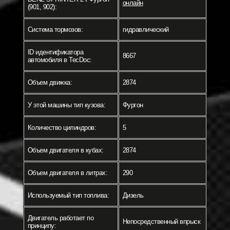
онлайн
(901, 902):
Система тормозов:
гидравлический
ID идентификатора
8667
автомобиля в TecDoc:
Объем движка:
2874
У этой машины тип кузова:
Фургон
Количество цилиндров:
5
Объем двигателя в кубах:
2874
Объем двигателя в литрах:
290
Используемый тип топлива:
Дизель
Двигатель работает по
Непосредственный впрыск
принципу: