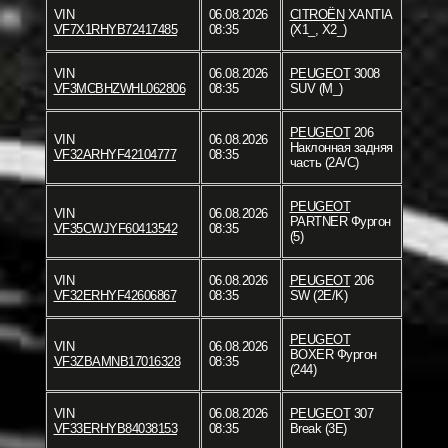
VIN
06.08.2026
CITROËN
XANTIA
VF7X1RHYB72417485
08:35
(X1_, X2_)
VIN
06.08.2026
PEUGEOT
3008
VF3MCBHZWHL062806
08:35
SUV (M_)
PEUGEOT
206
VIN
06.08.2026
Наклонная задняя
VF32ARHYF42104777
08:35
часть (2A/C)
PEUGEOT
VIN
06.08.2026
PARTNER Фургон
VF35CWJYF60413542
08:35
(5)
VIN
06.08.2026
PEUGEOT
206
VF32ERHYF42606867
08:35
SW (2E/K)
PEUGEOT
VIN
06.08.2026
BOXER Фургон
VF3ZBAMNB17016328
08:35
(244)
VIN
06.08.2026
PEUGEOT
307
VF33ERHYB84038153
08:35
Break (3E)