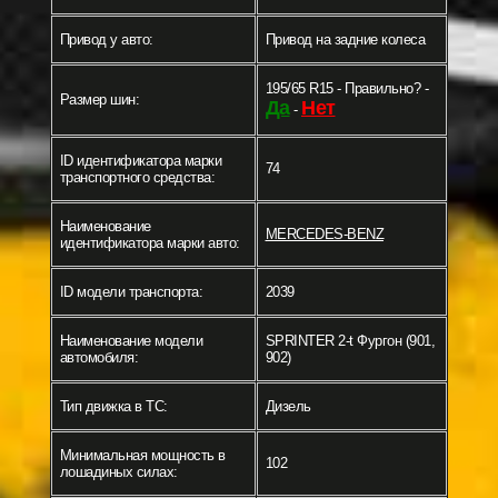
Привод у авто:
Привод на задние колеса
195/65 R15 - Правильно? -
Размер шин:
Да
Нет
-
ID идентификатора марки
74
транспортного средства:
Наименование
MERCEDES-BENZ
идентификатора марки авто:
ID модели транспорта:
2039
Наименование модели
SPRINTER 2-t Фургон (901,
автомобиля:
902)
Тип движка в ТС:
Дизель
Минимальная мощность в
102
лошадиных силах: