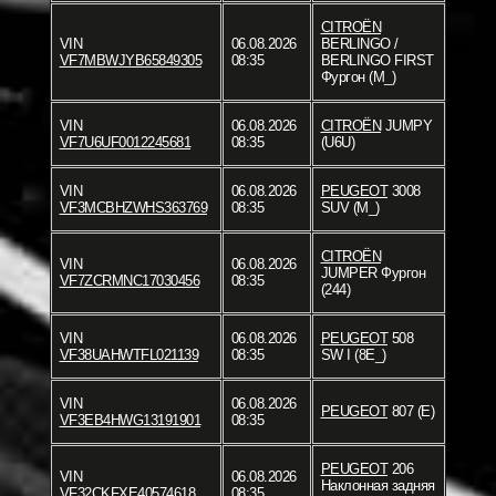
CITROËN
VIN
06.08.2026
BERLINGO /
VF7MBWJYB65849305
08:35
BERLINGO FIRST
Фургон (M_)
VIN
06.08.2026
CITROËN
JUMPY
VF7U6UF0012245681
08:35
(U6U)
VIN
06.08.2026
PEUGEOT
3008
VF3MCBHZWHS363769
08:35
SUV (M_)
CITROËN
VIN
06.08.2026
JUMPER Фургон
VF7ZCRMNC17030456
08:35
(244)
VIN
06.08.2026
PEUGEOT
508
VF38UAHWTFL021139
08:35
SW I (8E_)
VIN
06.08.2026
PEUGEOT
807 (E)
VF3EB4HWG13191901
08:35
PEUGEOT
206
VIN
06.08.2026
Наклонная задняя
VF32CKFXE40574618
08:35