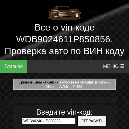
Все о vin коде
WDB9024611P850856.
Проверка авто по ВИН коду
Главная
МЕНЮ ☰
Средние цены на бензин
в Москве на сегодня: Дизель - ,
АИ92 - , АИ95 - , АИ98 -
Введите vin-код: