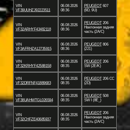
VIN
06.08.2026
PEUGEOT
607
VF39UUHZJ92223511
08:36
(9D, 9U)
PEUGEOT
206
VIN
06.08.2026
Наклонная задняя
VF32ARHYF43482118
08:36
часть (2A/C)
VIN
06.08.2026
PEUGEOT
806
VF3AFRHZA12735915
08:36
(221)
VIN
06.08.2026
PEUGEOT
206
VF32KRHYF42588158
08:35
SW (2E/K)
VIN
06.08.2026
PEUGEOT
206 CC
VF32DRFNF41889683
08:35
(2D)
VIN
06.08.2026
PEUGEOT
508
VF38UAHWTGL026594
08:35
SW I (8E_)
PEUGEOT
206
VIN
06.08.2026
Наклонная задняя
VF32CHFZE40685937
08:35
часть (2A/C)