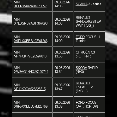
VIN
09.08.2026
SCANIA
3 - series
XLERM4X2A04270057
14:05
RENAULT
VIN
09.08.2026
SANDERO/STEP
X7LBSRBYABH367093
14:03
WAY I (BS_)
VIN
09.08.2026
FORD
FOCUS III
X9FLXXEEBLCE41246
14:00
Turnier
VIN
09.08.2026
CITROËN
C3 I
VF7FCKFVC28597843
13:55
(FC_, FN_)
VIN
09.08.2026
SKODA
RAPID
XW8AG4NHXJK120744
13:54
(NH3)
RENAULT
VIN
09.08.2026
ESPACE IV
VF1JK0GA628228515
13:47
(JK0/1_)
VIN
09.08.2026
FORD
FOCUS II
X9F5XXEED57M28769
13:39
(DA_, HCP, DP)