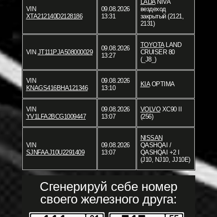
LADA
NIVA
VIN
09.08.2026
вездеход
XTA212140D2128186
13:31
закрытый (2121,
2131)
TOYOTA
LAND
09.08.2026
VIN
JT111PJA508000029
CRUISER 80
13:27
(_J8_)
VIN
09.08.2026
KIA
OPTIMA
KNAGS416BHA121346
13:10
VIN
09.08.2026
VOLVO
XC90 II
YV1LFA2BCG1009447
13:07
(256)
NISSAN
VIN
09.08.2026
QASHQAI /
SJNFAAJ10U2291409
13:07
QASHQAI +2 I
(J10, NJ10, JJ10E)
Сгенерируй себе номер
своего железного друга: