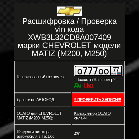
Расшифровка / Проверка
vin кода
XWB3L32CD8A007409
марки CHEVROLET модели
MATIZ (M200, M250)
Генерированный гос номер:
- Похож на Ваш номер? -
Да
Нет
-
Данные по АВТОКОД:
!!!ПРОВЕРИТЬ ЗАПИСИ!!!
ОСАГО для CHEVROLET
Калькулятор ОСАГО
MATIZ (M200, M250):
онлайн
ID идентификатора
430
автомобиля в TecDoc: