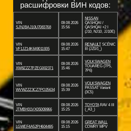
расшифровки ВИН кодов:
NISSAN
VIN
09.08.2026
QASHQAI /
SJNJBAJ10U7083768
15:56
QASHQAI +2 I
(J10, NJ10, JJ10E)
VIN
09.08.2026
RENAULT
SCÉNIC
VF1JZ14K649011935
15:47
III (JZ0/1_)
VOLKSWAGEN
VIN
09.08.2026
TOUAREG (7P5,
XW8ZZZ7PZEG002371
15:46
7P6)
VOLKSWAGEN
VIN
09.08.2026
PASSAT Variant
WVWZZZ3CZ7PO25634
15:39
(3C5)
VIN
09.08.2026
TOYOTA
RAV 4 III
JTMBH31VX05009966
15:25
(_A3_)
VIN
09.08.2026
GREAT WALL
LGWEF4A52PH604495
15:15
COWRY MPV