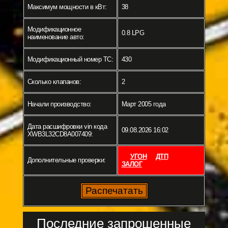
Максимум мощности в кВт:
38
Модификационное
0.8 LPG
наименование авто:
Модификационный номер ТС:
430
Сколько клапанов:
2
Начали производство:
Март 2005 года
Дата расшифровки vin кода
09.08.2026 16:02
XWB3L32CD8A007409:
УГОН
ДТП
Дополнительные проверки:
ЗАЛОГ
Последние запрошенные