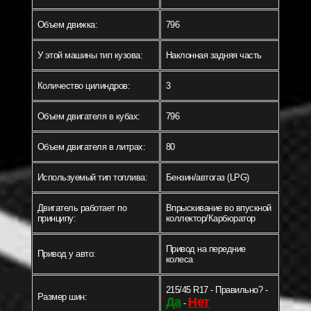
Объем движка:
796
У этой машины тип кузова:
Наклонная задняя часть
Количество цилиндров:
3
Объем двигателя в кубах:
796
Объем двигателя в литрах:
80
Используемый тип топлива:
Бензин/автогаз (LPG)
Двигатель работает по
Впрыскивание во впускной
принципу:
коллектор/Карбюратор
Привод на передние
Привод у авто:
колеса
215/45 R17 - Правильно? -
Размер шин:
Да
Нет
-