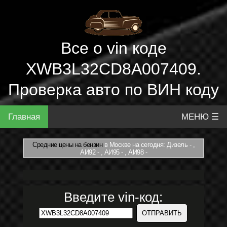
Все о vin коде
XWB3L32CD8A007409.
Проверка авто по ВИН коду
Главная
МЕНЮ ☰
Средние цены на бензин
в Москве на сегодня: Дизель - ,
АИ92 - , АИ95 - , АИ98 -
Введите vin-код: