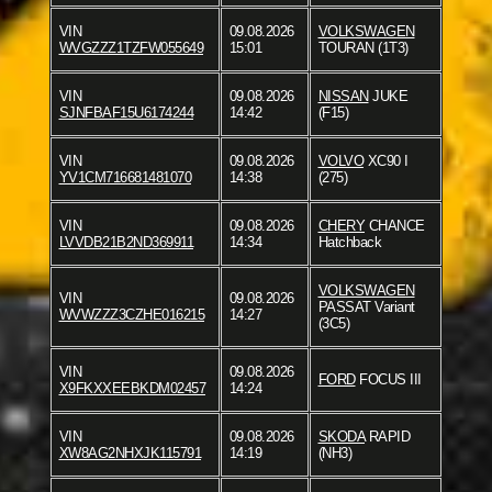
VIN
09.08.2026
VOLKSWAGEN
WVGZZZ1TZFW055649
15:01
TOURAN (1T3)
VIN
09.08.2026
NISSAN
JUKE
SJNFBAF15U6174244
14:42
(F15)
VIN
09.08.2026
VOLVO
XC90 I
YV1CM716681481070
14:38
(275)
VIN
09.08.2026
CHERY
CHANCE
LVVDB21B2ND369911
14:34
Hatchback
VOLKSWAGEN
VIN
09.08.2026
PASSAT Variant
WVWZZZ3CZHE016215
14:27
(3C5)
VIN
09.08.2026
FORD
FOCUS III
X9FKXXEEBKDM02457
14:24
VIN
09.08.2026
SKODA
RAPID
XW8AG2NHXJK115791
14:19
(NH3)