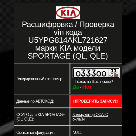
Расшифровка / Проверка
vin кода
U5YPG814AKL721627
марки KIA модели
SPORTAGE (QL, QLE)
Генерированный гос номер:
- Похож на Ваш номер? -
Да
Нет
-
Данные по АВТОКОД:
!!!ПРОВЕРИТЬ ЗАПИСИ!!!
ОСАГО для KIA SPORTAGE
Калькулятор ОСАГО
(QL, QLE):
онлайн
Осевая конфигурация:
NULL