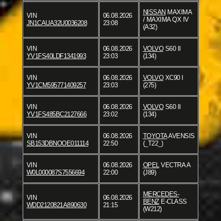
NISSAN
MAXIMA
VIN
06.08.2026
/ MAXIMA QX IV
JN1CAUA32U0036208
23:08
(A32)
VIN
06.08.2026
VOLVO
S60 II
YV1FS40LDF1341993
23:03
(134)
VIN
06.08.2026
VOLVO
XC90 I
YV1CM595771409257
23:03
(275)
VIN
06.08.2026
VOLVO
S60 II
YV1FS485BC2127666
23:02
(134)
VIN
06.08.2026
TOYOTA
AVENSIS
SB153DBNOOE011114
22:50
(_T22_)
VIN
06.08.2026
OPEL
VECTRA A
W0L000087S7556694
22:00
(J89)
MERCEDES-
VIN
06.08.2026
BENZ
E-CLASS
WDD2120821A890630
21:15
(W212)