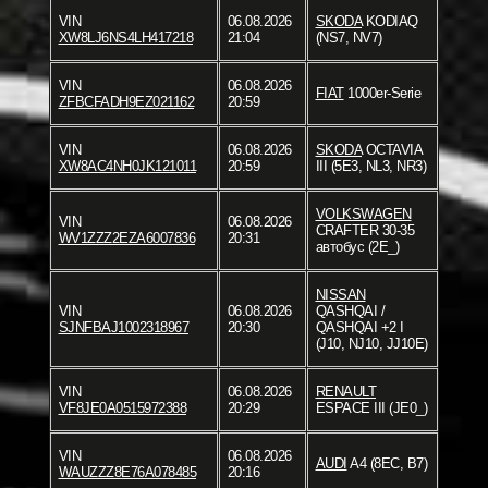
VIN
06.08.2026
SKODA
KODIAQ
XW8LJ6NS4LH417218
21:04
(NS7, NV7)
VIN
06.08.2026
FIAT
1000er-Serie
ZFBCFADH9EZ021162
20:59
VIN
06.08.2026
SKODA
OCTAVIA
XW8AC4NH0JK121011
20:59
III (5E3, NL3, NR3)
VOLKSWAGEN
VIN
06.08.2026
CRAFTER 30-35
WV1ZZZ2EZA6007836
20:31
автобус (2E_)
NISSAN
VIN
06.08.2026
QASHQAI /
SJNFBAJ1002318967
20:30
QASHQAI +2 I
(J10, NJ10, JJ10E)
VIN
06.08.2026
RENAULT
VF8JE0A0515972388
20:29
ESPACE III (JE0_)
VIN
06.08.2026
AUDI
A4 (8EC, B7)
WAUZZZ8E76A078485
20:16