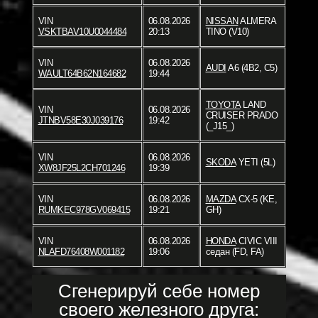
VIN
06.08.2026
NISSAN
ALMERA
VSKTBAV10U0044484
20:13
TINO (V10)
VIN
06.08.2026
AUDI
A6 (4B2, C5)
WAULT64B62N164682
19:44
TOYOTA
LAND
VIN
06.08.2026
CRUISER PRADO
JTNBV58E30J039176
19:42
(_J15_)
VIN
06.08.2026
SKODA
YETI (5L)
XW8JF25L2CH701246
19:39
VIN
06.08.2026
MAZDA
CX-5 (KE,
RUMKEC978GV069415
19:21
GH)
VIN
06.08.2026
HONDA
CIVIC VIII
NLAFD76408W001182
19:06
седан (FD, FA)
Сгенерируй себе номер
своего железного друга: