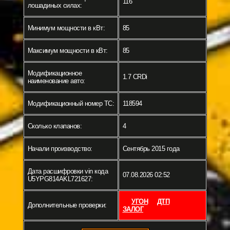
116
лошадиных силах:
Минимум мощности в кВт:
85
Максимум мощности в кВт:
85
Модификационное
1.7 CRDi
наименование авто:
Модификационный номер ТС:
118594
Сколько клапанов:
4
Начали производство:
Сентябрь 2015 года
Дата расшифровки vin кода
07.08.2026 02:52
U5YPG814AKL721627:
УГОН
ДТП
Дополнительные проверки:
ЗАЛОГ