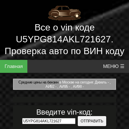
Все о vin коде
U5YPG814AKL721627.
Проверка авто по ВИН коду
Главная
МЕНЮ ☰
Средние цены на бензин
в Москве на сегодня: Дизель - ,
АИ92 - , АИ95 - , АИ98 -
Введите vin-код: