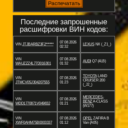
Последние запрошенные
расшифровки ВИН кодов:
07.08.2026
VIN
JTJBARBZ3F2******
LEXUS
NX (_Z1_)
02:32
VIN
07.08.2026
AUDI
Q7 (4LB)
WAUZZZ4L77D016301
01:32
TOYOTA
LAND
VIN
07.08.2026
CRUISER 200
JTMCV05J304207555
01:23
(_J2_)
MERCEDES-
VIN
07.08.2026
BENZ
A-CLASS
WDD1770871V049832
01:21
(W177)
VIN
07.08.2026
OPEL
ZAFIRA B
XWF0AHM75B0003337
01:12
Van (A05)