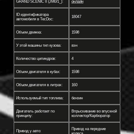
GRAND SCÉNIC II (JM0/1_):
онлайн
ID идентификатора
18047
автомобиля в TecDoc:
Объем движка:
1598
У этой машины тип кузова:
вэн
Количество цилиндров:
4
Объем двигателя в кубах:
1598
Объем двигателя в литрах:
160
Используемый тип топлива:
бензин
Двигатель работает по
Впрыскивание во впускной
принципу:
коллектор/Карбюратор
Привод на передние
Привод у авто:
колеса