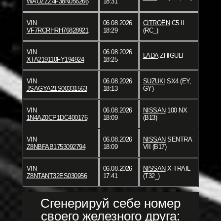
WAUZZZ4F38N056266
18:31
VIN
06.08.2026
CITROËN
C5 II
VF7RCRHRH76828921
18:29
(RC_)
VIN
06.08.2026
LADA
ZHIGULI
XTA219110FY194924
18:25
VIN
06.08.2026
SUZUKI
SX4 (EY,
JSAGYA21S00331563
18:13
GY)
VIN
06.08.2026
NISSAN
100 NX
1N4AZ0CP1DC400176
18:09
(B13)
VIN
06.08.2026
NISSAN
SENTRA
Z8NBFAB1753092794
18:09
VII (B17)
VIN
06.08.2026
NISSAN
X-TRAIL
Z8NTANT32ES030956
17:41
(T32_)
Сгенерируй себе номер
своего железного друга: