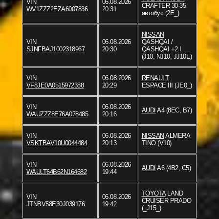
VIN
06.08.2026
CRAFTER 30-35
WV1ZZZ2EZA6007836
20:31
автобус (2E_)
NISSAN
VIN
06.08.2026
QASHQAI /
SJNFBAJ1002318967
20:30
QASHQAI +2 I
(J10, NJ10, JJ10E)
VIN
06.08.2026
RENAULT
VF8JE0A0515972388
20:29
ESPACE III (JE0_)
VIN
06.08.2026
AUDI
A4 (8EC, B7)
WAUZZZ8E76A078485
20:16
VIN
06.08.2026
NISSAN
ALMERA
VSKTBAV10U0044484
20:13
TINO (V10)
VIN
06.08.2026
AUDI
A6 (4B2, C5)
WAULT64B62N164682
19:44
TOYOTA
LAND
VIN
06.08.2026
CRUISER PRADO
JTNBV58E30J039176
19:42
(_J15_)