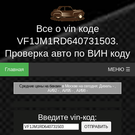
Все о vin коде
VF1JM1RD640731503.
Проверка авто по ВИН коду
Главная
МЕНЮ ☰
Средние цены на бензин
в Москве на сегодня: Дизель - ,
АИ92 - , АИ95 - , АИ98 -
Введите vin-код: