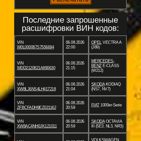
Последние запрошенные
расшифровки ВИН кодов:
VIN
06.08.2026
OPEL
VECTRA A
W0L000087S7556694
22:00
(J89)
MERCEDES-
VIN
06.08.2026
BENZ
E-CLASS
WDD2120821A890630
21:15
(W212)
VIN
06.08.2026
SKODA
KODIAQ
XW8LJ6NS4LH417218
21:04
(NS7, NV7)
VIN
06.08.2026
FIAT
1000er-Serie
ZFBCFADH9EZ021162
20:59
VIN
06.08.2026
SKODA
OCTAVIA
XW8AC4NH0JK121011
20:59
III (5E3, NL3, NR3)
VOLKSWAGEN