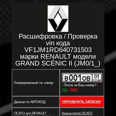
Расшифровка / Проверка
vin кода
VF1JM1RD640731503
марки RENAULT модели
GRAND SCÉNIC II (JM0/1_)
Генерированный гос номер:
- Похож на Ваш номер? -
Да
Нет
-
Данные по АВТОКОД:
!!!ПРОВЕРИТЬ ЗАПИСИ!!!
ОСАГО для RENAULT
Калькулятор ОСАГО