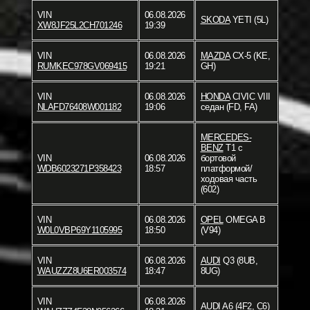
VIN
06.08.2026
SKODA
YETI (5L)
XW8JF25L2CH701246
19:39
VIN
06.08.2026
MAZDA
CX-5 (KE,
RUMKEC978GV069415
19:21
GH)
VIN
06.08.2026
HONDA
CIVIC VIII
NLAFD76408W001182
19:06
седан (FD, FA)
MERCEDES-
BENZ
T1 c
VIN
06.08.2026
бортовой
WDB6023271P358423
18:57
платформой/
ходовая часть
(602)
VIN
06.08.2026
OPEL
OMEGA B
W0L0VBP69Y1105995
18:50
(V94)
VIN
06.08.2026
AUDI
Q3 (8UB,
WAUZZZ8U6ER003574
18:47
8UG)
VIN
06.08.2026
AUDI
A6 (4F2, C6)